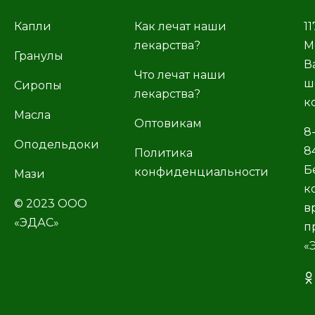
Капли
Как лечат наши
11
лекарства?
М
Гранулы
В
Что лечат наши
ш
Сиропы
лекарства?
к
Масла
Оптовикам
8
Оподельдоки
8
Политика
Б
конфиденциальности
Мази
к
© 2023 ООО
в
«ЭДАС»
п
«