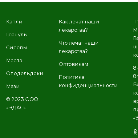
Капли
Как лечат наши
11
лекарства?
М
Гранулы
В
Что лечат наши
ш
Сиропы
лекарства?
к
Масла
Оптовикам
8
Оподельдоки
8
Политика
Б
конфиденциальности
Мази
к
© 2023 ООО
в
«ЭДАС»
п
«