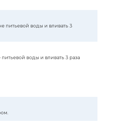
кане питье­вой воды и вливать 3
не питье­вой воды и вливать 3 раза
ром.