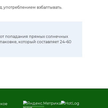
 употреб­ле­ни­ем взбал­ты­вать.
 от попа­да­ния прямых солнеч­ных
паков­ке, кото­рый состав­ля­ет 24–60
ское