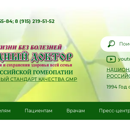
55-84;
8 (915) 219-51-52
yout
НАЦИОН
РОССИЙ
Й СТАНДАРТ КАЧЕСТВА GMP
1994 Год
елям
Пациентам
Врачам
Пресс-цент