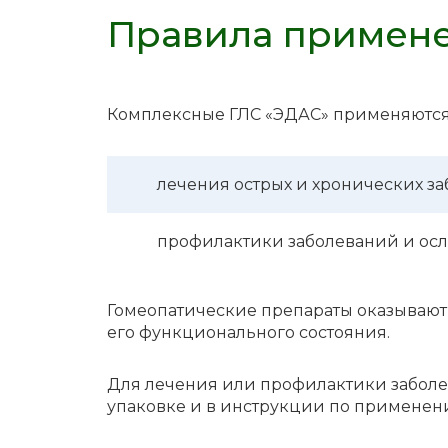
Правила примен
Комплексные ГЛС «ЭДАС» применяются
лече­ния острых и хрони­че­ских за
профи­лак­ти­ки заболе­ва­ний и ос
Гомео­па­ти­че­ские препа­ра­ты оказы­ва­
его функ­цио­наль­но­го состо­я­ния.
Для лече­ния или профи­лак­ти­ки заболе­в
упаков­ке и в инструк­ции по приме­не­н