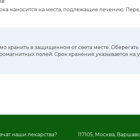
в:
ка нано­сит­ся на места, подле­жа­щие лече­нию. Перед
мо хранить в защи­щен­ном от света месте. Обере­гать
­маг­нит­ных полей. Срок хране­ния указы­ва­ет­ся на у
ечат наши лекарства?
117105, Москва, Варшав