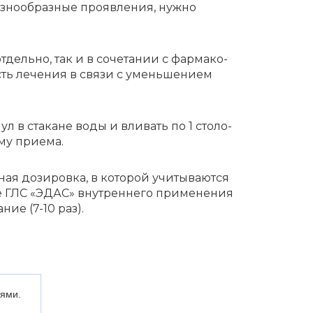
азно­об­раз­ные прояв­ле­ния, нужно
ель­но, так и в соче­та­нии с фарма­ко­
ость лече­ния в связи с умень­ше­ни­ем
нул в стакане воды и вливать по 1 столо­
му прие­ма.
я дози­ров­ка, в кото­рой учиты­ва­ют­ся
ые ГЛС «ЭДАС» внут­рен­не­го приме­не­ния
ние (7-10 раз).
я­ми.