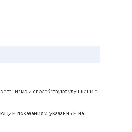
 орга­низ­ма и способ­ству­ют улуч­ше­нию
­ю­щим пока­за­ни­ям, указан­ным на