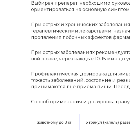
Выби­рая препа­рат, необ­хо­ди­мо руко­во
ориен­ти­ро­вать­ся на основ­ную симп­то­ма
При острых и хрони­че­ских заболе­ва­ни­
те­ра­пев­ти­че­ски­ми лекар­ства­ми, наз
прояв­ле­ния побоч­ных эффек­тов фарма­ко­
При острых заболе­ва­ни­ях реко­мен­ду­е
вой ложке, через каждые 10-15 мин до ул
Профи­лак­ти­че­ская дози­ров­ка для живо
тяжесть заболе­ва­ний, состо­я­ние и реа
прини­ма­ют­ся вне прие­ма пищи. Перед уп
Способ приме­не­ния и дози­ров­ка грану
животному до 3 кг
5 гранул (капель) разве