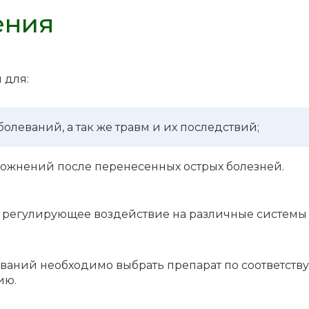
ения
 для:
боле­ва­ний, а так же травм и их послед­ствий;
лож­не­ний после пере­не­сен­ных острых болез­ней.
ют регу­ли­ру­ю­щее воздей­ствие на различ­ные систе­мы
а­ний необ­хо­ди­мо выбрать препа­рат по соот­вет­ству
ию.