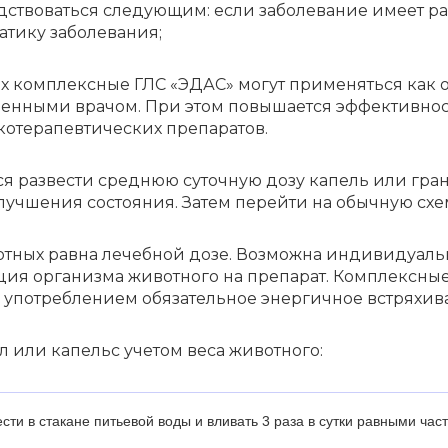
д­ство­вать­ся следу­ю­щим: если заболе­ва­ние имеет р
­ти­ку заболе­ва­ния;
ях комплекс­ные ГЛС «ЭДАС» могут приме­нять­ся как отд
на­чен­ны­ми врачом. При этом повы­ша­ет­ся эффек­тив­н
те­ра­пев­ти­че­ских препа­ра­тов.
т­ся разве­сти сред­нюю суточ­ную дозу капель или гра
уч­ше­ния состо­я­ния. Затем перей­ти на обыч­ную схе
т­ных равна лечеб­ной дозе. Возмож­на инди­ви­ду­аль­на
к­ция орга­низ­ма живот­но­го на препа­рат. Комплекс­н
отреб­ле­ни­ем обяза­тель­ное энер­гич­ное встря­хи­ва­
л или капельс учетом веса живот­но­го:
­сти в стакане питье­вой воды и вливать 3 раза в сутки равны­ми част