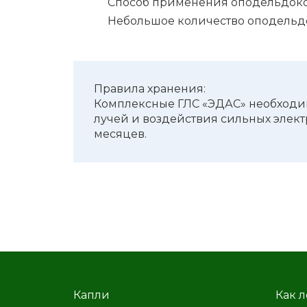
Способ применения оподельдоко
Неболь­шое коли­че­ство оподель­до­
Правила хранения:
Комплекс­ные ГЛС «ЭДАС» необ­хо­ди­
лучей и воздей­ствия силь­ных элек­тро
меся­цев.
Капли
Как л