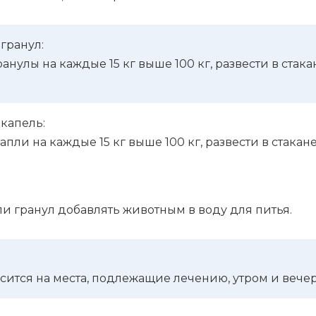
гранул:
 грану­лы на каждые 15 кг выше 100 кг, разве­сти в ста
капель:
2 капли на каждые 15 кг выше 100 кг, разве­сти в стака
или гранул добав­лять живот­ным в воду для питья.
сит­ся на места, подле­жа­щие лече­нию, утром и вече­