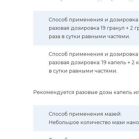
Способ применения и дозировка 
разо­вая дози­ров­ка 19 гранул + 2
раза в сутки равны­ми частя­ми.
Способ применения и дозировка 
разо­вая дози­ров­ка: 19 капель + 
в сутки равны­ми частя­ми.
Реко­мен­ду­ет­ся разо­вые дозы капель 
Способ применения мазей:
Неболь­шое коли­че­ство мази нано­