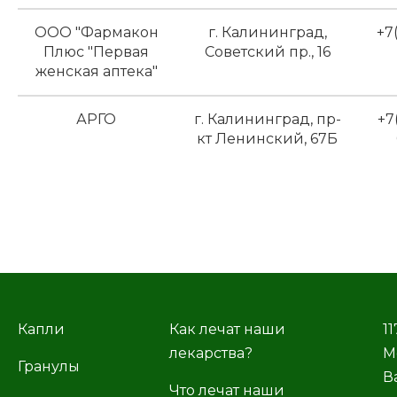
ООО "Фармакон
г. Калининград,
+7
Плюс "Первая
Советский пр., 16
женская аптека"
АРГО
г. Калининград, пр-
+7
кт Ленинский, 67Б
Капли
Как лечат наши
11
лекарства?
М
Гранулы
В
Что лечат наши