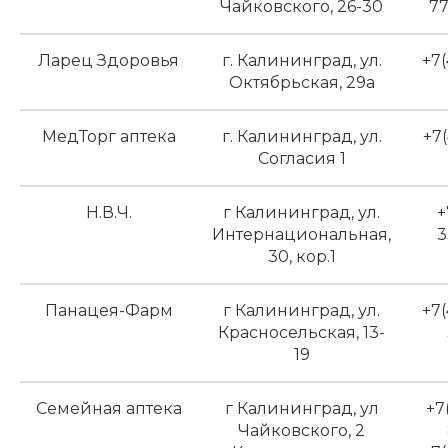
Чайковского, 26-30
77
Ларец Здоровья
г. Калининград, ул.
+7(
Октябрьская, 29а
МедТорг аптека
г. Калининград, ул.
+7(
Согласия 1
Н.В.Ч.
г Калининград, ул.
+
Интернациональная,
3
30, кор.1
Панацея-Фарм
г Калининград, ул.
+7(
Красносельская, 13-
19
Семейная аптека
г Калининград, ул
+7
Чайковского, 2