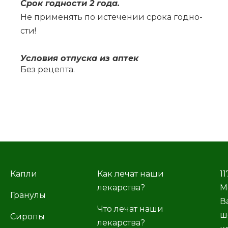
Срок год­но­сти 2 го­да.
Не при­ме­нять по ис­те­че­нии сро­ка год­но­
сти!
Усло­вия от­пус­ка из ап­тек
Без ре­цеп­та.
Капли
Как лечат наши
11
лекарства?
М
Гранулы
В
Что лечат наши
ш
Сиропы
лекарства?