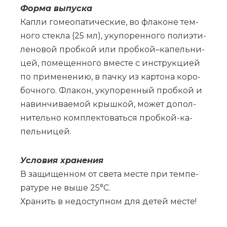
Фор­ма вы­пус­ка
Ка­пли го­мео­па­ти­че­ские, во фла­ко­не тем­
но­го стек­ла (25 мл), уку­по­рен­но­го по­ли­эти­
ле­но­вой проб­кой или проб­кой–­ка­пель­ни­
цей, по­ме­щен­но­го вме­сте с ин­струк­ци­ей
по при­ме­не­нию, в пач­ку из кар­то­на ко­ро­
боч­но­го. Фла­кон, уку­по­рен­ный проб­кой и
на­вин­чи­ва­е­мой крыш­кой, мо­жет до­пол­
ни­тель­но ком­плек­то­вать­ся проб­кой-ка­
пель­ни­цей.
Усло­вия хра­не­ния
В за­щи­щен­ном от све­та ме­сте при тем­пе­
ра­ту­ре не вы­ше 25°С.
Хра­нить в не­до­ступ­ном для де­тей ме­сте!