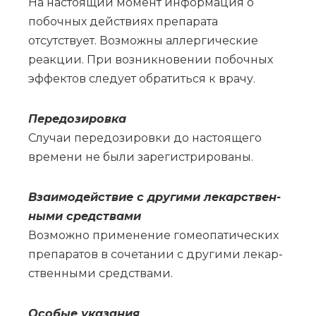
На настоящий момент информация о
побочных действиях препарата
отсутствует. Возможны аллергические
реакции. При возникновении побочных
эффектов следует обратиться к врачу.
Пе­ре­до­зи­ров­ка
Слу­чаи пе­ре­до­зи­ров­ки до на­сто­я­ще­го
вре­ме­ни не бы­ли за­ре­ги­стри­ро­ва­ны.
Взаи­мо­дей­ствие с дру­ги­ми ле­кар­ствен­
ны­ми сред­ства­ми
Воз­мож­но при­ме­не­ние го­мео­па­ти­че­ских
пре­па­ра­тов в со­че­та­нии с дру­ги­ми ле­кар­
ствен­ны­ми сред­ства­ми.
Осо­бые ука­за­ния