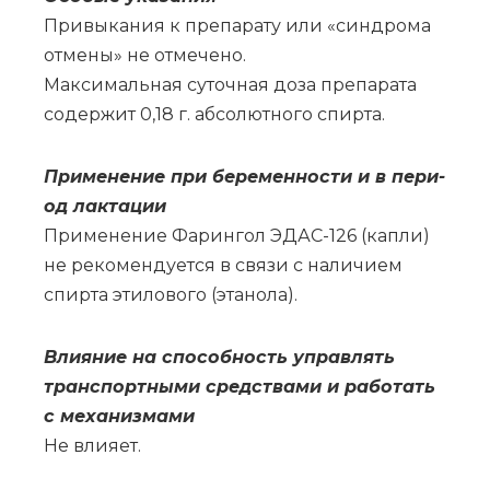
При­вы­ка­ния к пре­па­ра­ту или «синд­ро­ма
от­ме­ны» не от­ме­че­но.
Мак­си­маль­ная су­точ­ная до­за пре­па­ра­та
со­дер­жит 0,18 г. аб­со­лют­но­го спир­та.
При­ме­не­ние при бе­ре­мен­но­сти и в пе­ри­
од лак­та­ции
При­ме­не­ние Фа­рин­гол ЭДАС-126 (кап­ли)
не ре­ко­мен­ду­ет­ся в свя­зи с на­ли­чи­ем
спир­та эти­ло­во­го (эта­но­ла).
Влия­ние на спо­соб­ность управ­лять
транс­порт­ны­ми сред­ства­ми и ра­бо­тать
с ме­ха­низ­ма­ми
Не вли­я­ет.