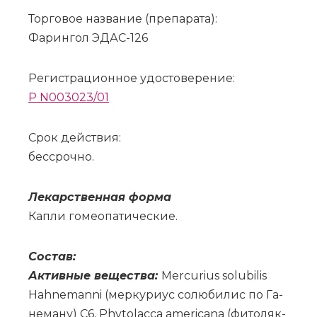
Торговое название (препарата):
Фарингол ЭДАС-126
Регистрационное удостоверение:
P N003023/01
Срок действия:
бессрочно.
Ле­кар­ствен­ная фор­ма
Ка­пли го­мео­па­ти­че­ские.
Со­став:
Ак­тив­ные ве­ще­ства:
Mercurius solubilis
Hahnemanni (мер­ку­ри­ус со­лю­би­лис по Га­
не­ма­ну) C6, Phytolacca americana (фи­то­ляк­