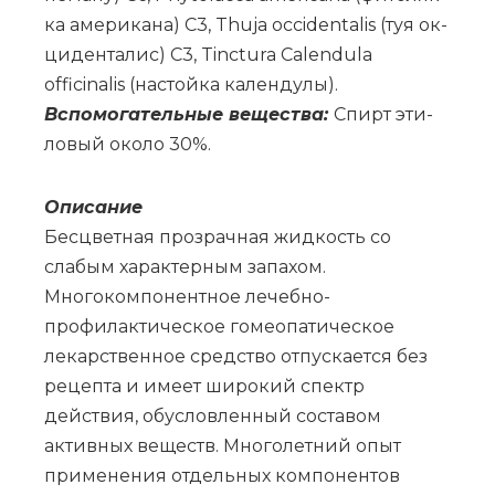
ка аме­ри­ка­на) C3, Thuja occidentalis (туя ок­
ци­ден­та­лис) C3, Tinctura Calendula
officinalis (на­стойка ка­лен­ду­лы).
Вс­по­мо­га­тель­ные ве­ще­ства:
Спирт эти­
ло­вый око­ло 30%.
Опи­са­ние
Бесцветная прозрачная жидкость со
слабым характерным запахом.
Многокомпонентное лечебно-
профилактическое гомеопатическое
лекарственное средство отпускается без
рецепта и имеет широкий спектр
действия, обусловленный составом
активных веществ. Многолетний опыт
применения отдельных компонентов