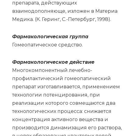
препарата, действующих
взаимодополняюще, изложен в Материа
Медика. (К. Геринг, С.-Петербург, 1998).
Фар­ма­ко­ло­ги­че­ская груп­па
Го­мео­па­ти­че­ское сред­ство.
Фармакологическое действие
Многокомпонентный лечебно-
профилактический гомеопатический
препарат изготавливается, применением
технологии потенцирования, при
реализации которого совмещаются два
технологических процесса: снижается
концентрация активного вещества и
производится динамизация его раствора,
в целях образования квантовых полей