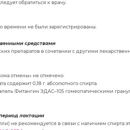
едует обратиться к врачу.
го вре­ме­ни не бы­ли за­ре­ги­стри­ро­ва­ны.
твен­ны­ми сред­ства­ми
ских пре­па­ра­тов в со­че­та­нии с дру­ги­ми ле­кар­ствен
­ма от­ме­ны» не от­ме­че­но.
та со­дер­жит 0,18 г. аб­со­лют­но­го спир­та.
ка­пель Фи­тан­гин ЭДАС–105 го­мео­па­ти­че­ски­ми гра­ну
пе­ри­од лак­та­ции
) не ре­ко­мен­ду­ет­ся в свя­зи с на­ли­чи­ем спир­та эти