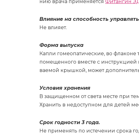
нию вра­ча при­ме­ня­ет­ся
Фи­тан­гин 
Влия­ние на спо­соб­ность управ­лять 
Не вли­я­ет.
Фор­ма вы­пус­ка
Ка­пли го­мео­па­ти­че­ские, во фла­ко­не
по­ме­щен­но­го вме­сте с ин­струк­ци­ей 
ва­е­мой крыш­кой, мо­жет до­пол­ни­тель
Усло­вия хра­не­ния
В за­щи­щен­ном от све­та ме­сте при тем­
Хра­нить в не­до­ступ­ном для де­тей ме­
Срок год­но­сти 3 го­да.
Не при­ме­нять по ис­те­че­нии сро­ка год