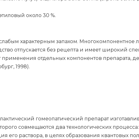
ти­ло­вый око­ло 30 %.
 слабым характерным запахом. Многокомпонентное
ство отпускается без рецепта и имеет широкий спе
т применения отдельных компонентов препарата, 
бург, 1998).
актический гомеопатический препарат изготавлив
торого совмещаются два технологических процесса:
я его раствора, в целях образования квантовых по