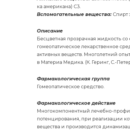
ка аме­ри­ка­на) C3.
Вс­по­мо­га­тель­ные ве­ще­ства:
Спирт э
Опи­са­ние
Бесцветная прозрачная жидкость со
гомеопатическое лекарственное сред
активных веществ. Многолетний опы
в Материа Медика. (К. Геринг, С.-Петер
Фар­ма­ко­ло­ги­че­ская груп­па
Го­мео­па­ти­че­ское сред­ство.
Фармакологическое действие
Многокомпонентный лечебно-профил
потенцирования, при реализации ко
вещества и производится динамизаци