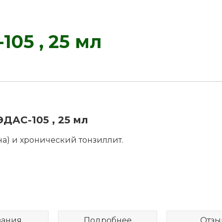
05 , 25 мл
ДАС-105 , 25 мл
а) и хронический тонзиллит.
зания
Подробнее
Отзы