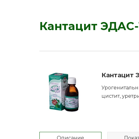
Кантацит ЭДАС-1
Кантацит Э
Урогенитальн
цистит, уретр
Описание
Пока