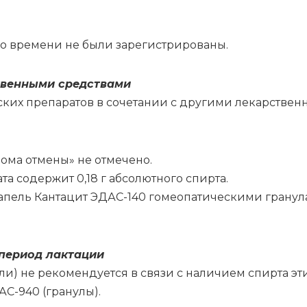
го вре­ме­ни не бы­ли за­ре­ги­стри­ро­ва­ны.
твен­ны­ми сред­ства­ми
ских пре­па­ра­тов в со­че­та­нии с дру­ги­ми ле­кар­ствен
­ма от­ме­ны» не от­ме­че­но.
та со­дер­жит 0,18 г аб­со­лют­но­го спир­та.
ка­пель Кан­та­цит ЭДАС-140 го­мео­па­ти­че­ски­ми гра­ну
пе­ри­од лак­та­ции
) не ре­ко­мен­ду­ет­ся в свя­зи с на­ли­чи­ем спир­та эти
АС-940 (гра­ну­лы).