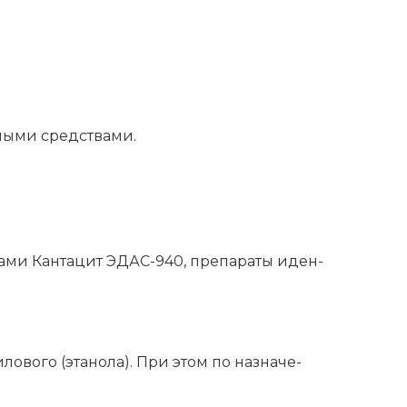
­ны­ми сред­ства­ми.
­ла­ми Кан­та­цит ЭДАС-940, пре­па­ра­ты иден­
­ло­во­го (эта­но­ла). При этом по назна­че­