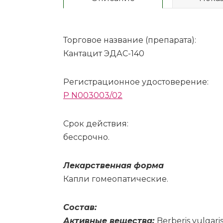
Торговое название (препарата):
Кантацит ЭДАС-140
Регистрационное удостоверение:
P N003003/02
Срок действия:
бессрочно.
Ле­кар­ствен­ная фор­ма
Ка­пли го­мео­па­ти­че­ские.
Со­став:
Ак­тив­ные ве­ще­ства:
Berberis vulgari