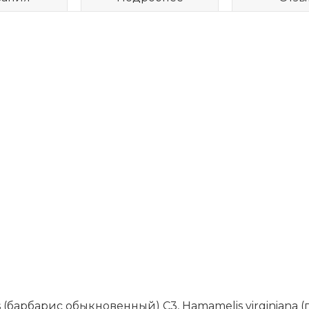
s (бар­ба­рис обык­но­вен­ный) C3, Hamamelis virginiana (