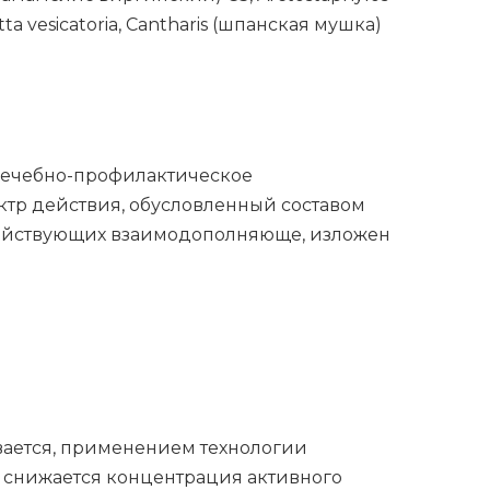
ytta vesicatoria, Cantharis (шпан­ская муш­ка)
 лечебно-профилактическое
ктр действия, обусловленный составом
действующих взаимодополняюще, изложен
ается, применением технологии
 снижается концентрация активного