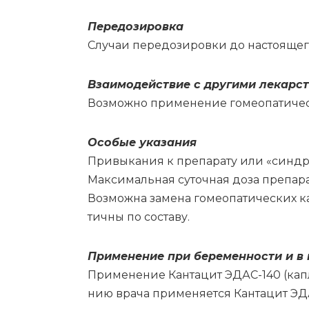
Пе­ре­до­зи­ров­ка
Слу­чаи пе­ре­до­зи­ров­ки до на­сто­я­ще­
Вза­и­мо­действие с дру­ги­ми ле­кар­с
Воз­мож­но при­ме­не­ние го­мео­па­ти­че­
Осо­бые ука­за­ния
При­вы­ка­ния к пре­па­ра­ту или «синд­ро
Мак­си­маль­ная су­точ­ная до­за пре­па­ра­
Воз­мож­на за­ме­на го­мео­па­ти­че­ских 
тич­ны по со­ста­ву.
При­ме­не­ние при бе­ре­мен­но­сти и в 
При­ме­не­ние Кан­та­цит ЭДАС-140 (кап­ли
нию вра­ча при­ме­ня­ет­ся Кан­та­цит ЭД