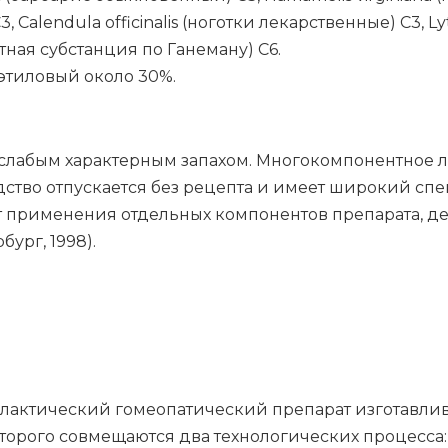
3, Calendula officinalis (но­гот­ки ле­кар­ствен­ные) C3, L
ная суб­стан­ция по Га­не­ма­ну) C6.
ти­ло­вый око­ло 30%.
 слабым характерным запахом. Многокомпонентное
ство отпускается без рецепта и имеет широкий спе
т применения отдельных компонентов препарата, 
бург, 1998).
актический гомеопатический препарат изготавлив
торого совмещаются два технологических процесса: