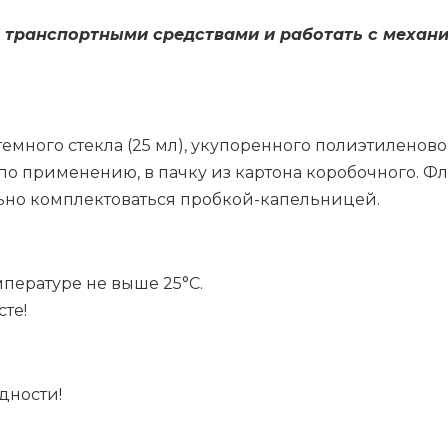
транс­порт­ны­ми сред­ства­ми и ра­бо­тать с ме­ха­ни
 тем­но­го стек­ла (25 мл), уку­по­рен­но­го по­ли­эти­ле­н
по при­ме­не­нию, в пач­ку из кар­то­на ко­ро­боч­но­го. 
­но ком­плек­то­вать­ся проб­кой-ка­пель­ни­цей.
пе­ра­ту­ре не вы­ше 25°С.
сте!
­но­сти!