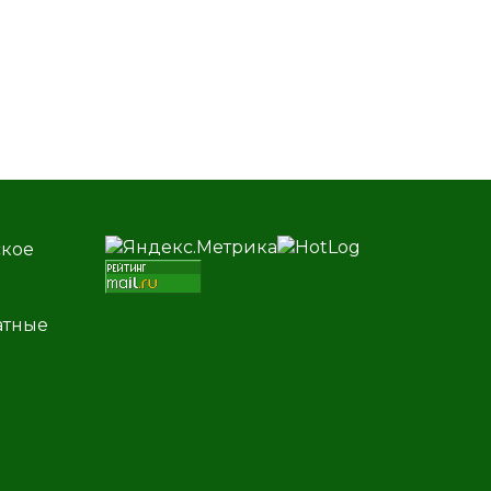
ское
атные