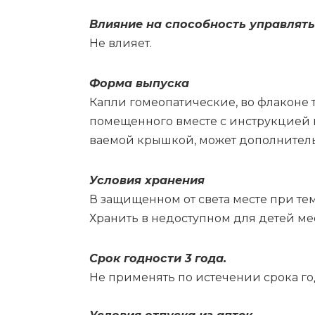
Влия­ние на спо­соб­ность управ­лять 
Не вли­я­ет.
Фор­ма вы­пус­ка
Ка­пли го­мео­па­ти­че­ские, во фла­ко­не
по­ме­щен­но­го вме­сте с ин­струк­ци­ей 
ва­е­мой крыш­кой, мо­жет до­пол­ни­тель
Усло­вия хра­не­ния
В за­щи­щен­ном от све­та ме­сте при тем­
Хра­нить в не­до­ступ­ном для де­тей ме­
Срок год­но­сти 3 го­да.
Не при­ме­нять по ис­те­че­нии сро­ка год