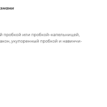
з­ма­ми
о­вой проб­кой или проб­кой–­ка­пель­ни­цей,
Фла­кон, уку­по­рен­ный проб­кой и на­вин­чи­