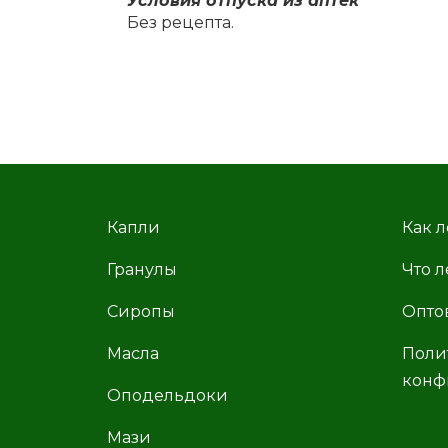
Усло­вия от­пус­ка из ап­тек
Без ре­цеп­та.
Капли
Как л
Гранулы
Что л
Сиропы
Опто
Масла
Поли
конф
Оподельдоки
Мази