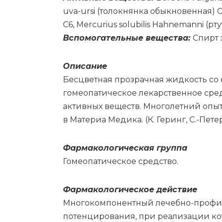
uva-ursi (то­лок­нян­ка обык­но­вен­ная) C
C6, Mercurius solubilis Hahnemanni (ртут­
Вс­по­мо­га­тель­ные ве­ще­ства:
Спирт э
Опи­са­ние
Бесцветная прозрачная жидкость со
гомеопатическое лекарственное сред
активных веществ. Многолетний опы
в Материа Медика. (К. Геринг, С.-Петер
Фар­ма­ко­ло­ги­че­ская груп­па
Го­мео­па­ти­че­ское сред­ство.
Фармакологическое действие
Многокомпонентный лечебно-профил
потенцирования, при реализации ко