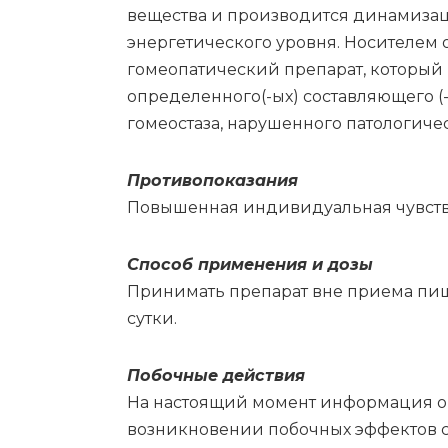
вещества и производится динамизаци
энергетического уровня. Носителем 
гомеопатический препарат, который
определенного(-ых) составляющего (
гомеостаза, нарушенного патологиче
Противопоказания
Повышенная индивидуальная чувстви
Спо­соб при­ме­не­ния и до­зы
Принимать препарат вне приема пищи
сутки.
По­боч­ные действия
На настоящий момент информация о 
возникновении побочных эффектов сл