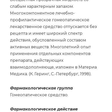
слабым характерным запахом.
Многокомпонентное лечебно-
профилактическое гомеопатическое
лекарственное средство отпускается без
рецепта и имеет широкий спектр
действия, обусловленный составом
активных веществ. Многолетний опыт
применения отдельных компонентов
препарата, действующих
взаимодополняюще, изложен в Материа
Медика. (К. Геринг, С.-Петербург, 1998).
Фар­ма­ко­ло­ги­че­ская груп­па
Го­мео­па­ти­че­ское сред­ство.
Фармакологическое действие