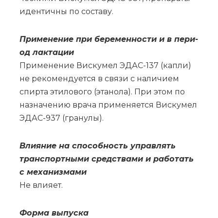
иден­тич­ны по со­ста­ву.
При­ме­не­ние при бе­ре­мен­но­сти и в пе­ри­
од лак­та­ции
При­ме­не­ние Вис­ку­мел ЭДАС-137 (кап­ли)
не ре­ко­мен­ду­ет­ся в свя­зи с на­ли­чи­ем
спир­та эти­ло­во­го (эта­но­ла). При этом по
назна­че­нию вра­ча при­ме­ня­ет­ся Вис­ку­мел
ЭДАС-937 (гра­ну­лы).
Влия­ние на спо­соб­ность управ­лять
транс­порт­ны­ми сред­ства­ми и ра­бо­тать
с ме­ха­низ­ма­ми
Не вли­я­ет.
Фор­ма вы­пус­ка