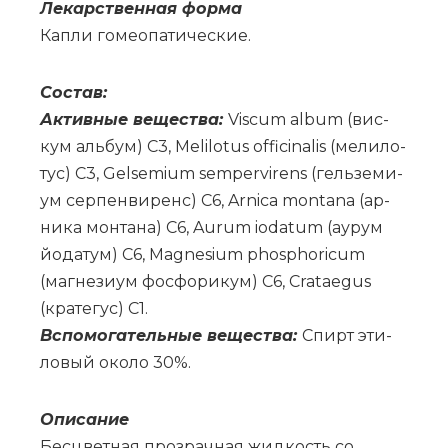
Ле­кар­ствен­ная фор­ма
Ка­пли го­мео­па­ти­че­ские.
Со­став:
Ак­тив­ные ве­ще­ства:
Viscum album (вис­
кум аль­бум) C3, Melilotus officinalis (ме­ли­ло­
тус) C3, Gelsemium sempervirens (гель­зе­ми­
ум сер­пен­ви­ренс) C6, Arnica montana (ар­
ни­ка мон­та­на) C6, Aurum iodatum (аурум
йо­да­тум) C6, Magnesium phosphoricum
(маг­не­зи­ум фос­фо­ри­кум) С6, Crataegus
(кра­те­гус) C1.
Вс­по­мо­га­тель­ные ве­ще­ства:
Спирт эти­
ло­вый око­ло 30%.
Опи­са­ние
Бесцветная прозрачная жидкость со