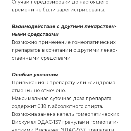
Слу­чаи пе­ре­до­зи­ров­ки до на­сто­я­ще­го
вре­ме­ни не бы­ли за­ре­ги­стри­ро­ва­ны.
Взаи­мо­дей­ствие с дру­ги­ми ле­кар­ствен­
ны­ми сред­ства­ми
Воз­мож­но при­ме­не­ние го­мео­па­ти­че­ских
пре­па­ра­тов в со­че­та­нии с дру­ги­ми ле­кар­
ствен­ны­ми сред­ства­ми.
Осо­бые ука­за­ния
При­вы­ка­ния к пре­па­ра­ту или «синд­ро­ма
от­ме­ны» не от­ме­че­но.
Мак­си­маль­ная су­точ­ная до­за пре­па­ра­та
со­дер­жит 0,18 г. аб­со­лют­но­го спир­та.
Воз­мож­на за­ме­на ка­пель го­мео­па­ти­че­ских
Вис­ку­мел ЭДАС-137 гра­ну­ла­ми го­мео­па­ти­
че­ски­ми Вис­ку­мел ЭДАС-937, пре­па­ра­ты