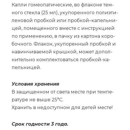
Ка­пли го­мео­па­ти­че­ские, во фла­ко­не тем­
но­го стек­ла (25 мл), уку­по­рен­но­го по­ли­эти­
ле­но­вой проб­кой или проб­кой–­ка­пель­ни­
цей, по­ме­щен­но­го вме­сте с ин­струк­ци­ей
по при­ме­не­нию, в пач­ку из кар­то­на ко­ро­
боч­но­го. Фла­кон, уку­по­рен­ный проб­кой и
на­вин­чи­ва­е­мой крыш­кой, мо­жет до­пол­
ни­тель­но ком­плек­то­вать­ся проб­кой-ка­
пель­ни­цей.
Усло­вия хра­не­ния
В за­щи­щен­ном от све­та ме­сте при тем­пе­
ра­ту­ре не вы­ше 25°С.
Хра­нить в не­до­ступ­ном для де­тей ме­сте!
Срок год­но­сти 3 го­да.