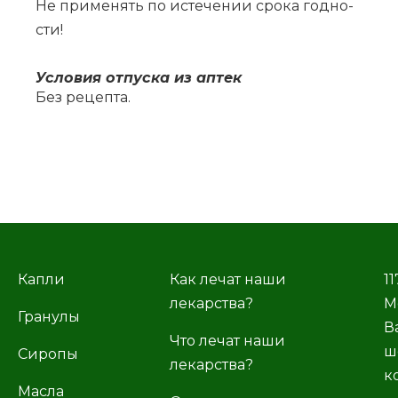
Не при­ме­нять по ис­те­че­нии сро­ка год­но­
сти!
Усло­вия от­пус­ка из ап­тек
Без ре­цеп­та.
Капли
Как лечат наши
11
лекарства?
М
Гранулы
В
Что лечат наши
ш
Сиропы
лекарства?
к
Масла