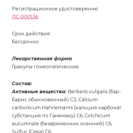
Регистрационное удостоверение:
ЛС-000136
Срок действия:
бессрочно.
Ле­кар­ствен­ная фор­ма
Гра­ну­лы го­мео­па­ти­че­ские.
Со­став:
Ак­тив­ные ве­ще­ства:
Berberis vulgaris (бар­
ба­рис обык­но­вен­ный) С3, Сalcium
carbonicum Hahnemanni (каль­ция кар­бо­нат
суб­стан­ция по Га­не­ма­ну) C6, Colchicum
autumnale (без­вре­мен­ник осен­ний) C6,
Sulfur (Се­ра) C6.