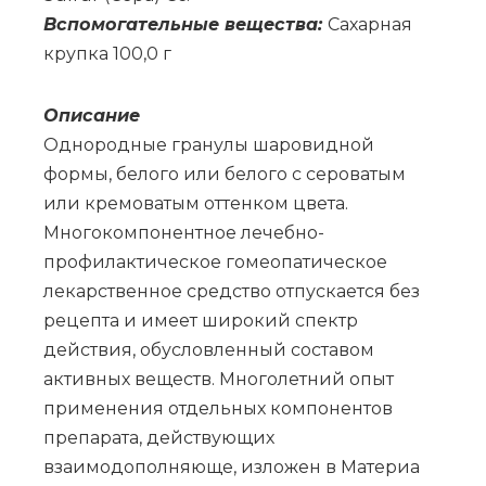
Вс­по­мо­га­тель­ные ве­ще­ства:
Са­хар­ная
круп­ка 100,0 г
Опи­са­ние
Однородные гранулы шаровидной
формы, белого или белого с сероватым
или кремоватым оттенком цвета.
Многокомпонентное лечебно-
профилактическое гомеопатическое
лекарственное средство отпускается без
рецепта и имеет широкий спектр
действия, обусловленный составом
активных веществ. Многолетний опыт
применения отдельных компонентов
препарата, действующих
взаимодополняюще, изложен в Материа