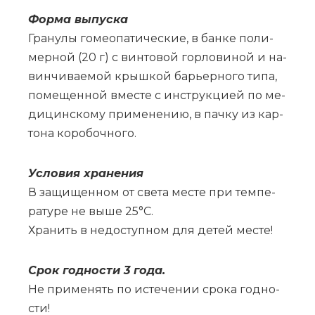
Фор­ма вы­пус­ка
Гра­ну­лы го­мео­па­ти­че­ские, в бан­ке по­ли­
мер­ной (20 г) с вин­то­вой гор­ло­ви­ной и на­
вин­чи­ва­е­мой крыш­кой ба­рьер­но­го ти­па,
по­ме­щен­ной вме­сте с ин­струк­ци­ей по ме­
ди­цин­ско­му при­ме­не­нию, в пач­ку из кар­
то­на ко­ро­боч­но­го.
Усло­вия хра­не­ния
В за­щи­щен­ном от све­та ме­сте при тем­пе­
ра­ту­ре не вы­ше 25°С.
Хра­нить в не­до­ступ­ном для де­тей ме­сте!
Срок год­но­сти 3 го­да.
Не при­ме­нять по ис­те­че­нии сро­ка год­но­
сти!