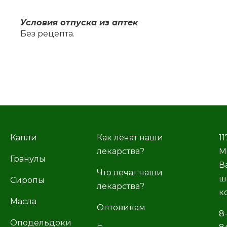
Усло­вия от­пус­ка из ап­тек
Без ре­цеп­та.
Капли
Как лечат наши
11
лекарства?
М
Гранулы
В
Что лечат наши
ш
Сиропы
лекарства?
к
Масла
Оптовикам
8
Оподельдоки