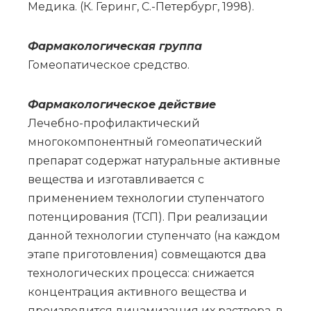
Медика. (К. Геринг, С.-Петербург, 1998).
Фар­ма­ко­ло­ги­че­ская груп­па
Го­мео­па­ти­че­ское сред­ство.
Фармакологическое действие
Лечебно-профилактический
многокомпонентный гомеопатический
препарат содержат натуральные активные
вещества и изготавливается с
применением технологии ступенчатого
потенцирования (ТСП). При реализации
данной технологии ступенчато (на каждом
этапе приготовления) совмещаются два
технологических процесса: снижается
концентрация активного вещества и
производится динамизация их раствора, в