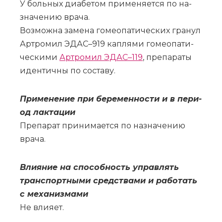
У боль­ных диа­бе­том при­ме­ня­ет­ся по на­
зна­че­нию вра­ча.
Воз­мож­на за­ме­на го­мео­па­ти­че­ских гра­нул
Ар­тро­мил ЭДАС–919 кап­ля­ми го­мео­па­ти­
че­ски­ми
Ар­тро­мил ЭДАС–119
, пре­па­ра­ты
иден­тич­ны по со­ста­ву.
При­ме­не­ние при бе­ре­мен­но­сти и в пе­ри­
од лак­та­ции
Пре­па­рат при­ни­ма­ет­ся по на­зна­че­нию
вра­ча.
Вли­я­ние на спо­соб­ность управ­лять
транс­порт­ны­ми сред­ства­ми и ра­бо­тать
с ме­ха­низ­ма­ми
Не вли­я­ет.