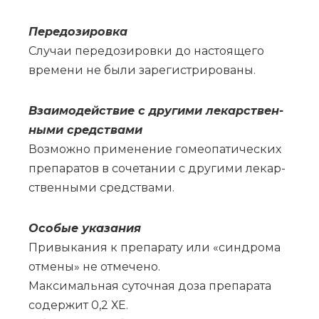
Пе­ре­до­зи­ров­ка
Слу­чаи пе­ре­до­зи­ров­ки до на­сто­я­ще­го
вре­ме­ни не бы­ли за­ре­ги­стри­ро­ва­ны.
Вза­и­мо­действие с дру­ги­ми ле­кар­ствен­
ны­ми сред­ства­ми
Воз­мож­но при­ме­не­ние го­мео­па­ти­че­ских
пре­па­ра­тов в со­че­та­нии с дру­ги­ми ле­кар­
ствен­ны­ми сред­ства­ми.
Осо­бые ука­за­ния
При­вы­ка­ния к пре­па­ра­ту или «син­дро­ма
от­ме­ны» не от­ме­че­но.
Мак­си­маль­ная су­точ­ная до­за пре­па­ра­та
со­дер­жит 0,2 ХЕ.