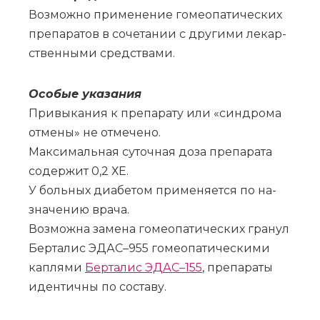
Воз­мож­но при­ме­не­ние го­мео­па­ти­че­ских
пре­па­ра­тов в со­че­та­нии с дру­ги­ми ле­кар­
ствен­ны­ми сред­ства­ми.
Осо­бые ука­за­ния
При­вы­ка­ния к пре­па­ра­ту или «син­дро­ма
от­ме­ны» не от­ме­че­но.
Мак­си­маль­ная су­точ­ная до­за пре­па­ра­та
со­дер­жит 0,2 ХЕ.
У боль­ных диа­бе­том при­ме­ня­ет­ся по на­
зна­че­нию вра­ча.
Воз­мож­на за­ме­на го­мео­па­ти­че­ских гра­нул
Бер­та­лис ЭДАС–955 го­мео­па­ти­че­ски­ми
кап­ля­ми
Бер­та­лис ЭДАС–155
, пре­па­ра­ты
иден­тич­ны по со­ста­ву.