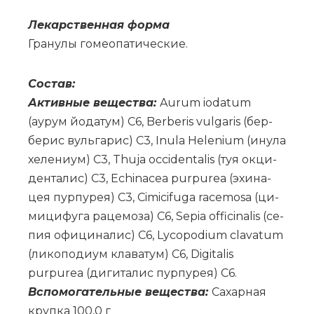
Ле­кар­ствен­ная фор­ма
Гра­ну­лы го­мео­па­ти­че­ские.
Со­став:
Ак­тив­ные ве­ще­ства:
Aurum iodatum
(аурум йо­да­тум) C6, Berberis vulgaris (бер­
бе­рис вуль­га­рис) C3, Inula Helenium (ину­ла
хе­ле­ни­ум) C3, Thuja occidentalis (туя ок­ци­
ден­та­лис) C3, Echinacea purpurea (эхи­на­
цея пур­пу­рея) C3, Cimicifuga racemosa (ци­
ми­ци­фу­га ра­це­мо­за) C6, Sepia officinalis (се­
пия офи­ци­на­лис) C6, Lycopodium clavatum
(ли­ко­по­ди­ум кла­ва­тум) C6, Digitalis
purpurea (ди­ги­та­лис пур­пу­рея) C6.
Вс­по­мо­га­тель­ные ве­ще­ства:
Са­хар­ная
круп­ка 100,0 г