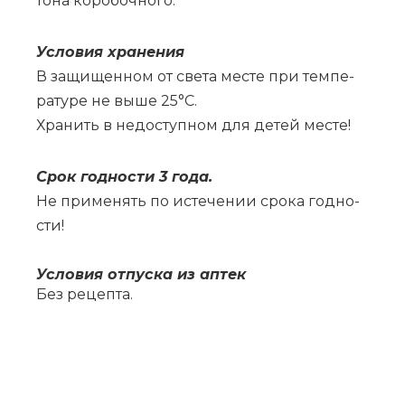
то­на ко­ро­боч­но­го.
Усло­вия хра­не­ния
В за­щи­щен­ном от све­та ме­сте при тем­пе­
ра­ту­ре не вы­ше 25°С.
Хра­нить в не­до­ступ­ном для де­тей ме­сте!
Срок год­но­сти 3 го­да.
Не при­ме­нять по ис­те­че­нии сро­ка год­но­
сти!
Усло­вия от­пус­ка из ап­тек
Без ре­цеп­та.