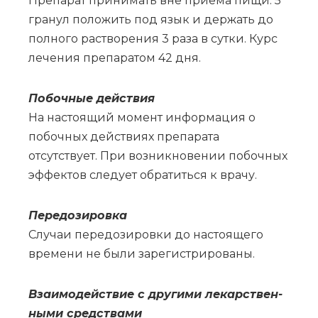
Препарат принимать вне приема пищи. 5
гранул положить под язык и держать до
полного растворения 3 раза в сутки. Курс
лечения препаратом 42 дня.
По­боч­ные действия
На настоящий момент информация о
побочных действиях препарата
отсутствует. При возникновении побочных
эффектов следует обратиться к врачу.
Пе­ре­до­зи­ров­ка
Слу­чаи пе­ре­до­зи­ров­ки до на­сто­я­ще­го
вре­ме­ни не бы­ли за­ре­ги­стри­ро­ва­ны.
Вза­и­мо­действие с дру­ги­ми ле­кар­ствен­
ны­ми сред­ства­ми