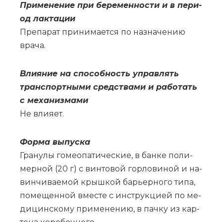
При­ме­не­ние при бе­ре­мен­но­сти и в пе­ри­
од лак­та­ции
Пре­па­рат при­ни­ма­ет­ся по на­зна­че­нию
вра­ча.
Вли­я­ние на спо­соб­ность управ­лять
транс­порт­ны­ми сред­ства­ми и ра­бо­тать
с ме­ха­низ­ма­ми
Не вли­я­ет.
Фор­ма вы­пус­ка
Гра­ну­лы го­мео­па­ти­че­ские, в бан­ке по­ли­
мер­ной (20 г) с вин­то­вой гор­ло­ви­ной и на­
вин­чи­ва­е­мой крыш­кой ба­рьер­но­го ти­па,
по­ме­щен­ной вме­сте с ин­струк­ци­ей по ме­
ди­цин­ско­му при­ме­не­нию, в пач­ку из кар­