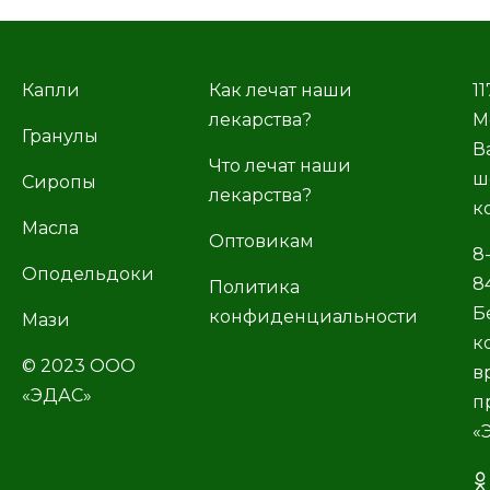
Капли
Как лечат наши
11
лекарства?
М
Гранулы
В
Что лечат наши
ш
Сиропы
лекарства?
к
Масла
Оптовикам
8
Оподельдоки
8
Политика
Б
конфиденциальности
Мази
к
© 2023 ООО
в
«ЭДАС»
п
«