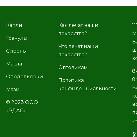
Капли
Как лечат наши
11
лекарства?
М
Гранулы
В
Что лечат наши
ш
Сиропы
лекарства?
к
Масла
Оптовикам
8
Оподельдоки
8
Политика
Б
конфиденциальности
Мази
к
© 2023 ООО
в
«ЭДАС»
п
«