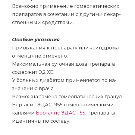
Воз­мож­но при­ме­не­ние го­мео­па­ти­че­ских
пре­па­ра­тов в со­че­та­нии с дру­ги­ми ле­кар­
ствен­ны­ми сред­ства­ми.
Осо­бые ука­за­ния
При­вы­ка­ния к пре­па­ра­ту или «син­дро­ма
от­ме­ны» не от­ме­че­но.
Мак­си­маль­ная су­точ­ная до­за пре­па­ра­та
со­дер­жит 0,2 ХЕ.
У боль­ных диа­бе­том при­ме­ня­ет­ся по на­
зна­че­нию вра­ча.
Воз­мож­на за­ме­на го­мео­па­ти­че­ских гра­нул
Бер­та­лис ЭДАС–955 го­мео­па­ти­че­ски­ми
кап­ля­ми
Бер­та­лис ЭДАС–155
, пре­па­ра­ты
иден­тич­ны по со­ста­ву.