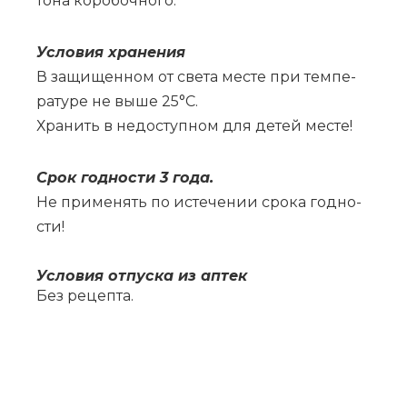
то­на ко­ро­боч­но­го.
Усло­вия хра­не­ния
В за­щи­щен­ном от све­та ме­сте при тем­пе­
ра­ту­ре не вы­ше 25°С.
Хра­нить в не­до­ступ­ном для де­тей ме­сте!
Срок год­но­сти 3 го­да.
Не при­ме­нять по ис­те­че­нии сро­ка год­но­
сти!
Усло­вия от­пус­ка из ап­тек
Без ре­цеп­та.