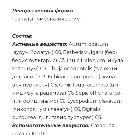
Ле­кар­ствен­ная фор­ма
Гра­ну­лы го­мео­па­ти­че­ские.
Со­став:
Ак­тив­ные ве­ще­ства:
Aurum iodatum
(аурум йо­да­тум) C6, Berberis vulgaris (бер­
бе­рис вуль­га­рис) C3, Inula Helenium (ину­ла
хе­ле­ни­ум) C3, Thuja occidentalis (туя ок­ци­
ден­та­лис) C3, Echinacea purpurea (эхи­на­
цея пур­пу­рея) C3, Cimicifuga racemosa (ци­
ми­ци­фу­га ра­це­мо­за) C6, Sepia officinalis (се­
пия офи­ци­на­лис) C6, Lycopodium clavatum
(ли­ко­по­ди­ум кла­ва­тум) C6, Digitalis
purpurea (ди­ги­та­лис пур­пу­рея) C6.
Вс­по­мо­га­тель­ные ве­ще­ства:
Са­хар­ная
круп­ка 100,0 г