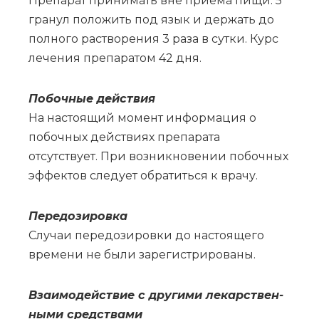
Препарат принимать вне приема пищи. 5
гранул положить под язык и держать до
полного растворения 3 раза в сутки. Курс
лечения препаратом 42 дня.
По­боч­ные действия
На настоящий момент информация о
побочных действиях препарата
отсутствует. При возникновении побочных
эффектов следует обратиться к врачу.
Пе­ре­до­зи­ров­ка
Слу­чаи пе­ре­до­зи­ров­ки до на­сто­я­ще­го
вре­ме­ни не бы­ли за­ре­ги­стри­ро­ва­ны.
Вза­и­мо­действие с дру­ги­ми ле­кар­ствен­
ны­ми сред­ства­ми