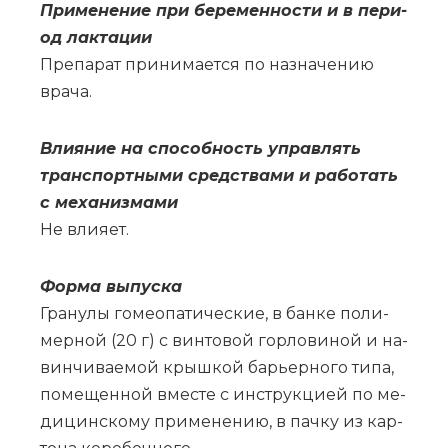
При­ме­не­ние при бе­ре­мен­но­сти и в пе­ри­
од лак­та­ции
Пре­па­рат при­ни­ма­ет­ся по на­зна­че­нию
вра­ча.
Вли­я­ние на спо­соб­ность управ­лять
транс­порт­ны­ми сред­ства­ми и ра­бо­тать
с ме­ха­низ­ма­ми
Не вли­я­ет.
Фор­ма вы­пус­ка
Гра­ну­лы го­мео­па­ти­че­ские, в бан­ке по­ли­
мер­ной (20 г) с вин­то­вой гор­ло­ви­ной и на­
вин­чи­ва­е­мой крыш­кой ба­рьер­но­го ти­па,
по­ме­щен­ной вме­сте с ин­струк­ци­ей по ме­
ди­цин­ско­му при­ме­не­нию, в пач­ку из кар­