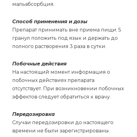
мальабсорбция.
Спо­соб при­ме­не­ния и до­зы
Препарат принимать вне приема пищи. 5
гранул положить под язык и держать до
полного растворения 3 раза в сутки.
По­боч­ные действия
На настоящий момент информация о
побочных действиях препарата
отсутствует. При возникновении побочных
эффектов следует обратиться к врачу.
Пе­ре­до­зи­ров­ка
Слу­чаи пе­ре­до­зи­ров­ки до на­сто­я­ще­го
вре­ме­ни не бы­ли за­ре­ги­стри­ро­ва­ны.