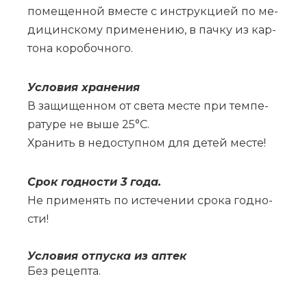
по­ме­щен­ной вме­сте с ин­струк­ци­ей по ме­
ди­цин­ско­му при­ме­не­нию, в пач­ку из кар­
то­на ко­ро­боч­но­го.
Усло­вия хра­не­ния
В за­щи­щен­ном от све­та ме­сте при тем­пе­
ра­ту­ре не вы­ше 25°С.
Хра­нить в не­до­ступ­ном для де­тей ме­сте!
Срок год­но­сти 3 го­да.
Не при­ме­нять по ис­те­че­нии сро­ка год­но­
сти!
Усло­вия от­пус­ка из ап­тек
Без ре­цеп­та.