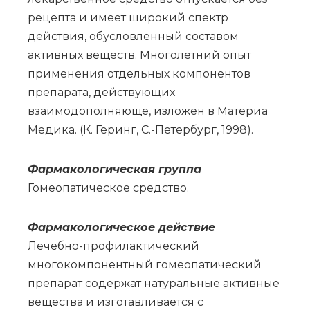
рецепта и имеет широкий спектр
действия, обусловленный составом
активных веществ. Многолетний опыт
применения отдельных компонентов
препарата, действующих
взаимодополняюще, изложен в Материа
Медика. (К. Геринг, С.-Петербург, 1998).
Фар­ма­ко­ло­ги­че­ская груп­па
Го­мео­па­ти­че­ское сред­ство.
Фармакологическое действие
Лечебно-профилактический
многокомпонентный гомеопатический
препарат содержат натуральные активные
вещества и изготавливается с