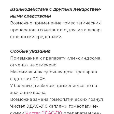
Вза­и­мо­действие с дру­ги­ми ле­кар­ствен­
ны­ми сред­ства­ми
Воз­мож­но при­ме­не­ние го­мео­па­ти­че­ских
пре­па­ра­тов в со­че­та­нии с дру­ги­ми ле­кар­
ствен­ны­ми сред­ства­ми.
Осо­бые ука­за­ния
При­вы­ка­ния к пре­па­ра­ту или «син­дро­ма
от­ме­ны» не от­ме­че­но.
Мак­си­маль­ная су­точ­ная до­за пре­па­ра­та
со­дер­жит 0,2 ХЕ.
У боль­ных диа­бе­том при­ме­ня­ет­ся по на­
зна­че­нию вра­ча.
Воз­мож­на за­ме­на го­мео­па­ти­че­ских гра­нул
Чи­стел ЭДАС–910 кап­ля­ми го­мео­па­ти­че­
ски­ми
Чи­стел ЭДАС–110
, пре­па­ра­ты иден­