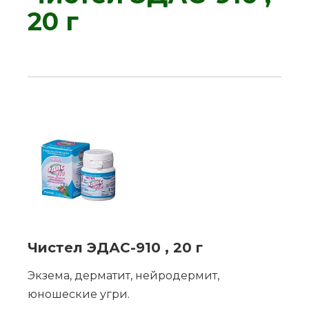
20 г
Чистел ЭДАС-910 , 20 г
Экзема, дерматит, нейродермит,
юношеские угри.