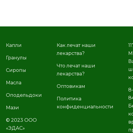
Капли
Как лечат наши
11
лекарства?
М
Гранулы
В
Что лечат наши
ш
Сиропы
лекарства?
к
Масла
Оптовикам
8
Оподельдоки
8
Политика
Б
конфиденциальности
Мази
к
© 2023 ООО
в
«ЭДАС»
п