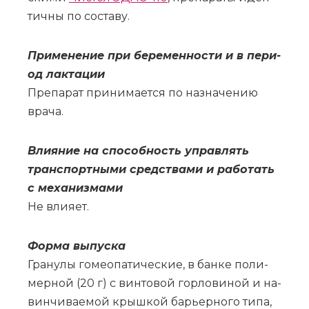
тич­ны по со­ста­ву.
При­ме­не­ние при бе­ре­мен­но­сти и в пе­ри­
од лак­та­ции
Пре­па­рат при­ни­ма­ет­ся по на­зна­че­нию
вра­ча.
Вли­я­ние на спо­соб­ность управ­лять
транс­порт­ны­ми сред­ства­ми и ра­бо­тать
с ме­ха­низ­ма­ми
Не вли­я­ет.
Фор­ма вы­пус­ка
Гра­ну­лы го­мео­па­ти­че­ские, в бан­ке по­ли­
мер­ной (20 г) с вин­то­вой гор­ло­ви­ной и на­
вин­чи­ва­е­мой крыш­кой ба­рьер­но­го ти­па,