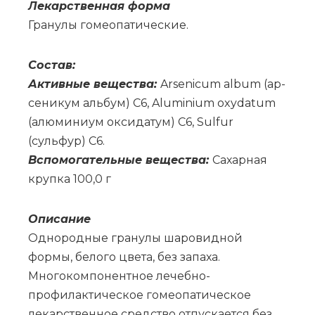
Ле­кар­ствен­ная фор­ма
Гра­ну­лы го­мео­па­ти­че­ские.
Со­став:
Ак­тив­ные ве­ще­ства:
Arsenicum album (ар­
се­ни­кум аль­бум) С6, Aluminium oxydatum
(алю­ми­ни­ум ок­си­да­тум) C6, Sulfur
(сульфур) C6.
Вс­по­мо­га­тель­ные ве­ще­ства:
Са­хар­ная
круп­ка 100,0 г
Опи­са­ние
Однородные гранулы шаровидной
формы, белого цвета, без запаха.
Многокомпонентное лечебно-
профилактическое гомеопатическое
лекарственное средство отпускается без