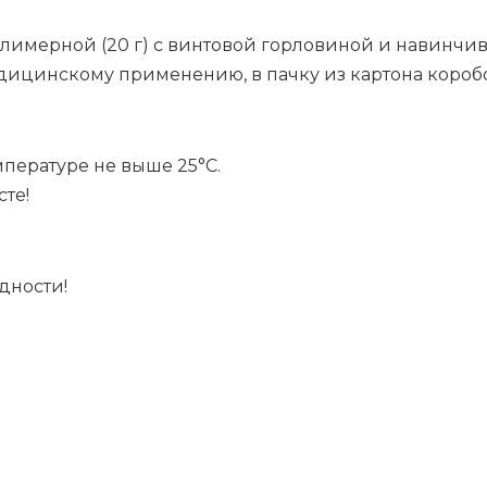
о­ли­мер­ной (20 г) с вин­то­вой гор­ло­ви­ной и на­вин­чи
­цин­ско­му при­ме­не­нию, в пач­ку из кар­то­на ко­ро­бо
пе­ра­ту­ре не вы­ше 25°С.
сте!
­но­сти!