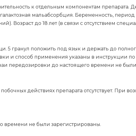
тельность к отдельным компонентам препарата. Де
галактозная мальабсорбция. Беременность, период 
й). Возраст до 18 лет (в связи с отсутствием спец
 5 гранул положить под язык и держать до полного 
овки и способ применения указаны в инструкции 
аи передозировки до настоящего времени не были
побочных действиях препарата отсутствует. При во
го вре­ме­ни не бы­ли за­ре­ги­стри­ро­ва­ны.