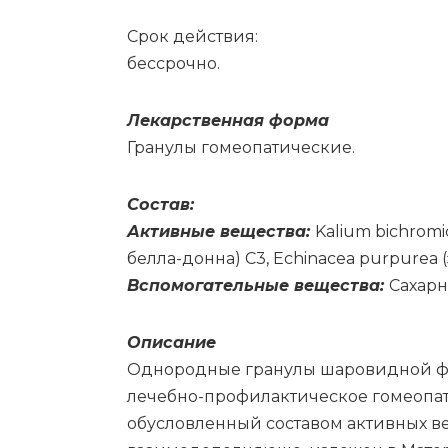
Срок действия:
бессрочно.
Ле­кар­ствен­ная фор­ма
Гра­ну­лы го­мео­па­ти­че­ские.
Со­став:
Ак­тив­ные ве­ще­ства:
Kalium bichromic
бел­ла-дон­на) С3, Echinacea purpurea (эх
Вс­по­мо­га­тель­ные ве­ще­ства:
Са­хар­
Опи­са­ние
Однородные гранулы шаровидной фор
лечебно-профилактическое гомеопати
обусловленный составом активных в