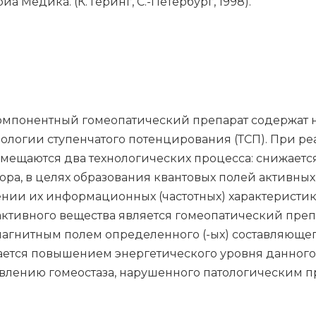
Медика. (К. Геринг, С.-Петербург, 1998).
мпонентный гомеопатический препарат содержат н
ологии ступенчатого потенцирования (ТСП). При р
вмещаются два технологических процесса: снижаетс
ра, в целях образования квантовых полей активны
ении их информационных (частотных) характеристи
активного вещества является гомеопатический пре
агнитным полем определенного (-ых) составляющего
ется повышением энергетического уровня данного (
новлению гомеостаза, нарушенного патологическим п