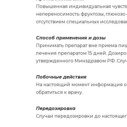
Повышенная индивидуальная чувстви
непереносимость фруктозы, глюкозо-
отсутствием специальных исследовани
Спо­соб при­ме­не­ния и до­зы
Принимать препарат вне приема пищи.
лечения препаратом 15 дней. Дозир
утвержденного Минздравом РФ. Случ
По­боч­ные действия
На настоящий момент информация о 
обратиться к врачу.
Пе­ре­до­зи­ров­ка
Слу­чаи пе­ре­до­зи­ров­ки до на­сто­я­ще­