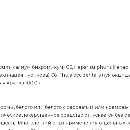
um (ка­ли­ум би­хро­ми­кум) С6, Hepar sulphuris (ге­пар
и­на­цея пур­пу­реа) С6, Thuja occidentalis (туя ок­ци­де
ная круп­ка 100,0 г
мы, белого или белого с сероватым или кремова- 
ческое лекарственное средство отпускается без р
еществ. Многолетний опыт применения отдельных к