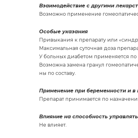
Вза­и­мо­действие с дру­ги­ми ле­кар­с
Воз­мож­но при­ме­не­ние го­мео­па­ти­че­
Осо­бые ука­за­ния
При­вы­ка­ния к пре­па­ра­ту или «син­дро
Мак­си­маль­ная су­точ­ная до­за пре­па­ра
У боль­ных диа­бе­том при­ме­ня­ет­ся по 
Воз­мож­на за­ме­на гра­нул го­мео­па­ти­
ны по со­ста­ву.
При­ме­не­ние при бе­ре­мен­но­сти и в 
Пре­па­рат при­ни­ма­ет­ся по на­зна­че­н
Вли­я­ние на спо­соб­ность управ­лять 
Не вли­я­ет.