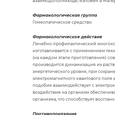
взаимодополняюще, изложен в Материа 
Фар­ма­ко­ло­ги­че­ская груп­па
Го­мео­па­ти­че­ское сред­ство.
Фармакологическое действие
Лечебно-профилактический многоко
изготавливается с применением техн
(на каждом этапе приготовления) со
производится динамизация их раство
энергетического уровня, при сохран
электромагнитного квантового поля 
подобия взаимодействует с электром
воздействие на организм обеспечива
организма, что способствует восста
Противопоказания