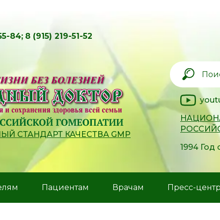
55-84;
8 (915) 219-51-52
yout
НАЦИОН
РОССИЙ
Й СТАНДАРТ КАЧЕСТВА GMP
1994 Год
елям
Пациентам
Врачам
Пресс-цент