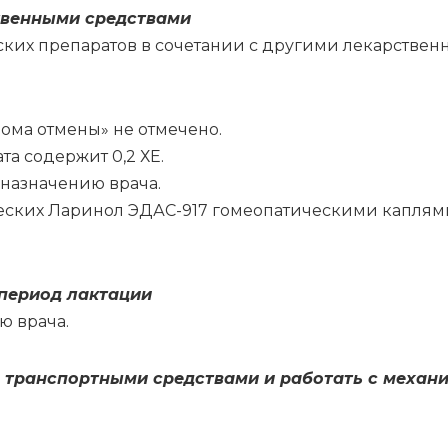
твен­ны­ми сред­ства­ми
ских пре­па­ра­тов в со­че­та­нии с дру­ги­ми ле­кар­ствен
­ма от­ме­ны» не от­ме­че­но.
­та со­дер­жит 0,2 ХЕ.
на­зна­че­нию вра­ча.
че­ских Ла­ри­нол ЭДАС-917 го­мео­па­ти­че­ски­ми кап­ля­
пе­ри­од лак­та­ции
ию вра­ча.
транс­порт­ны­ми сред­ства­ми и ра­бо­тать с ме­ха­ни