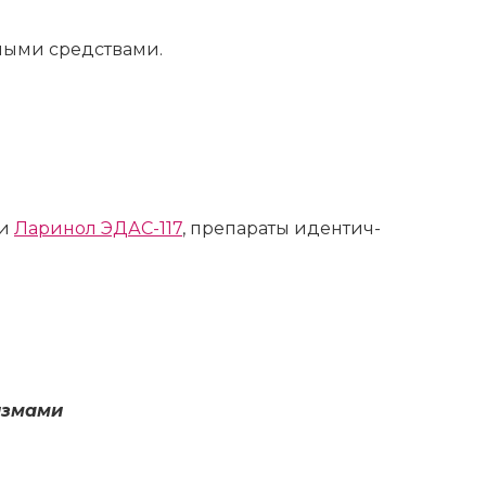
­ны­ми сред­ства­ми.
ми
Ла­ри­нол ЭДАС-117
, пре­па­ра­ты иден­тич­
з­ма­ми