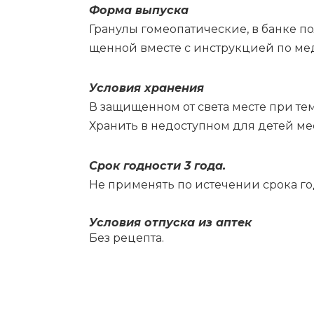
Фор­ма вы­пус­ка
Гра­ну­лы го­мео­па­ти­че­ские, в бан­ке п
щен­ной вме­сте с ин­струк­ци­ей по ме­ди
Усло­вия хра­не­ния
В за­щи­щен­ном от све­та ме­сте при тем­
Хра­нить в не­до­ступ­ном для де­тей ме­
Срок год­но­сти 3 го­да.
Не при­ме­нять по ис­те­че­нии сро­ка год
Усло­вия от­пус­ка из ап­тек
Без ре­цеп­та.