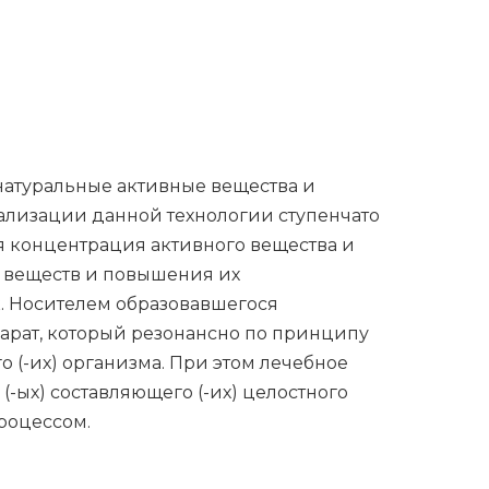
атуральные активные вещества и
еализации данной технологии ступенчато
я концентрация активного вещества и
х веществ и повышения их
к. Носителем образовавшегося
парат, который резонансно по принципу
 (-их) организма. При этом лечебное
-ых) составляющего (-их) целостного
роцессом.