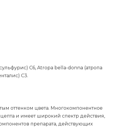
 сульфу­рис) С6, Atropa bella-donna (атро­па
н­та­лис) С3.
тым оттенком цвета. Многокомпонентное
ецепта и имеет широкий спектр действия,
омпонентов препарата, действующих