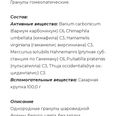
Гра­ну­лы го­мео­па­ти­че­ские.
Со­став:
Ак­тив­ные ве­ще­ства:
Barium carbonicum
(ба­ри­ум кар­бо­ни­кум) C6, Chimaphila
umbellata (хи­ма­фи­ла) C3, Hamamelis
virginiana (га­ма­ме­лис вир­ги­ни­а­на) C3,
Mercurius solubilis Hahnemanni (ртут­ная суб­
стан­ция по Га­не­ма­ну) С6, Pulsatilla pratensis
(пуль­са­тил­ла) C3, Thuja occidentalis(туя ок­
ци­ден­та­лис) C3.
Вс­по­мо­га­тель­ные ве­ще­ства:
Са­хар­ная
круп­ка 100,0 г
Опи­са­ние
Однородные гранулы шаровидной
формы, белого цвета, без запаха.