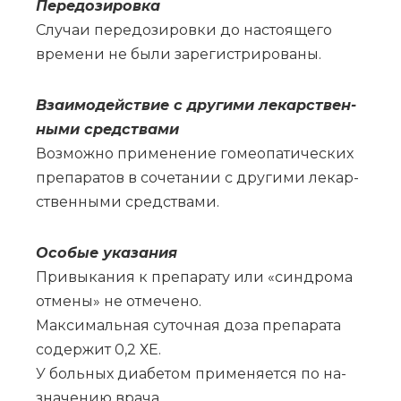
Пе­ре­до­зи­ров­ка
Слу­чаи пе­ре­до­зи­ров­ки до на­сто­я­ще­го
вре­ме­ни не бы­ли за­ре­ги­стри­ро­ва­ны.
Вза­и­мо­действие с дру­ги­ми ле­кар­ствен­
ны­ми сред­ства­ми
Воз­мож­но при­ме­не­ние го­мео­па­ти­че­ских
пре­па­ра­тов в со­че­та­нии с дру­ги­ми ле­кар­
ствен­ны­ми сред­ства­ми.
Осо­бые ука­за­ния
При­вы­ка­ния к пре­па­ра­ту или «син­дро­ма
от­ме­ны» не от­ме­че­но.
Мак­си­маль­ная су­точ­ная до­за пре­па­ра­та
со­дер­жит 0,2 ХЕ.
У боль­ных диа­бе­том при­ме­ня­ет­ся по на­
зна­че­нию вра­ча.