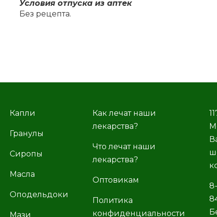
Усло­вия от­пус­ка из ап­тек
Без ре­цеп­та.
Капли
Как лечат наши
11
лекарства?
М
Гранулы
В
Что лечат наши
ш
Сиропы
лекарства?
к
Масла
Оптовикам
8
Оподельдоки
8
Политика
Б
конфиденциальности
Мази