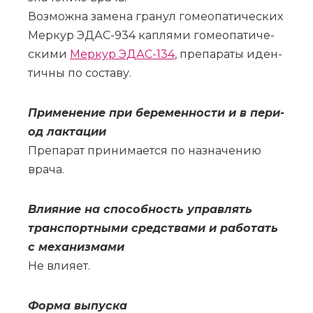
Воз­мож­на за­ме­на гра­нул го­мео­па­ти­че­ских
Мер­кур ЭДАС-934 кап­ля­ми го­мео­па­ти­че­
ски­ми
Мер­кур ЭДАС-134
, пре­па­ра­ты иден­
тич­ны по со­ста­ву.
При­ме­не­ние при бе­ре­мен­но­сти и в пе­ри­
од лак­та­ции
Пре­па­рат при­ни­ма­ет­ся по на­зна­че­нию
вра­ча.
Вли­я­ние на спо­соб­ность управ­лять
транс­порт­ны­ми сред­ства­ми и ра­бо­тать
с ме­ха­низ­ма­ми
Не вли­я­ет.
Фор­ма вы­пус­ка