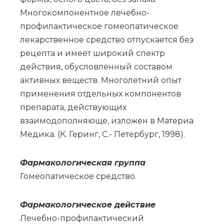
Многокомпонентное лечебно-
профилактическое гомеопатическое
лекарственное средство отпускается без
рецепта и имеет широкий спектр
действия, обусловленный составом
активных веществ. Многолетний опыт
применения отдельных компонентов
препарата, действующих
взаимодополняюще, изложен в Материа
Медика. (К. Геринг, С.- Петербург, 1998).
Фар­ма­ко­ло­ги­че­ская груп­па
Го­мео­па­ти­че­ское сред­ство.
Фармакологическое действие
Лечебно-профилактический