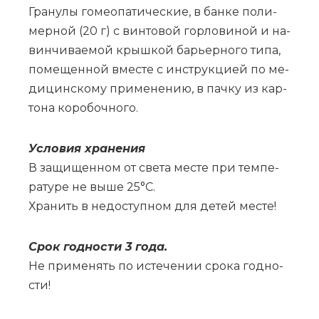
Гра­ну­лы го­мео­па­ти­че­ские, в бан­ке по­ли­
мер­ной (20 г) с вин­то­вой гор­ло­ви­ной и на­
вин­чи­ва­е­мой крыш­кой ба­рьер­но­го ти­па,
по­ме­щен­ной вме­сте с ин­струк­ци­ей по ме­
ди­цин­ско­му при­ме­не­нию, в пач­ку из кар­
то­на ко­ро­боч­но­го.
Усло­вия хра­не­ния
В за­щи­щен­ном от све­та ме­сте при тем­пе­
ра­ту­ре не вы­ше 25°С.
Хра­нить в не­до­ступ­ном для де­тей ме­сте!
Срок год­но­сти 3 го­да.
Не при­ме­нять по ис­те­че­нии сро­ка год­но­
сти!