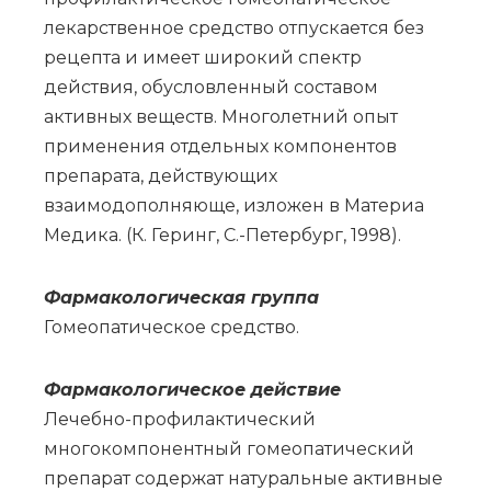
лекарственное средство отпускается без
рецепта и имеет широкий спектр
действия, обусловленный составом
активных веществ. Многолетний опыт
применения отдельных компонентов
препарата, действующих
взаимодополняюще, изложен в Материа
Медика. (К. Геринг, С.-Петербург, 1998).
Фар­ма­ко­ло­ги­че­ская груп­па
Го­мео­па­ти­че­ское сред­ство.
Фармакологическое действие
Лечебно-профилактический
многокомпонентный гомеопатический
препарат содержат натуральные активные