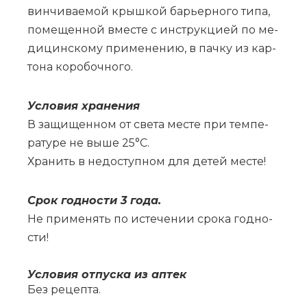
вин­чи­ва­е­мой крыш­кой ба­рьер­но­го ти­па,
по­ме­щен­ной вме­сте с ин­струк­ци­ей по ме­
ди­цин­ско­му при­ме­не­нию, в пач­ку из кар­
то­на ко­ро­боч­но­го.
Усло­вия хра­не­ния
В за­щи­щен­ном от све­та ме­сте при тем­пе­
ра­ту­ре не вы­ше 25°С.
Хра­нить в не­до­ступ­ном для де­тей ме­сте!
Срок год­но­сти 3 го­да.
Не при­ме­нять по ис­те­че­нии сро­ка год­но­
сти!
Усло­вия от­пус­ка из ап­тек
Без ре­цеп­та.