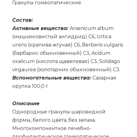
Гра­ну­лы го­мео­па­ти­че­ские.
Со­став:
Ак­тив­ные ве­ще­ства:
Arsenicum album
(мы­шья­ко­ви­стый ан­гид­рид) C6, Urtica
urens (кра­пи­ва жгу­чая) C6, Berberis vulgaris
(бар­ба­рис обык­но­вен­ный) С3, Acidum
oxalicum (кис­ло­та ща­ве­ле­вая) C3, Solidago
virgaurea (зо­ло­тар­ник обык­но­вен­ный) C3.
Вс­по­мо­га­тель­ные ве­ще­ства:
Са­хар­ная
круп­ка 100,0 г
Опи­са­ние
Однородные гранулы шаровидной
формы, белого цвета, без запаха.
Многокомпонентное лечебно-
профилактическое гомеопатическое