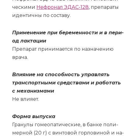
че­ски­ми
Не­фро­нал ЭДАС-128
, пре­па­ра­ты
иден­тич­ны по со­ста­ву.
При­ме­не­ние при бе­ре­мен­но­сти и в пе­ри­
од лак­та­ции
Пре­па­рат при­ни­ма­ет­ся по на­зна­че­нию
вра­ча.
Вли­я­ние на спо­соб­ность управ­лять
транс­порт­ны­ми сред­ства­ми и ра­бо­тать
с ме­ха­низ­ма­ми
Не вли­я­ет.
Фор­ма вы­пус­ка
Гра­ну­лы го­мео­па­ти­че­ские, в бан­ке по­ли­
мер­ной (20 г) с вин­то­вой гор­ло­ви­ной и на­