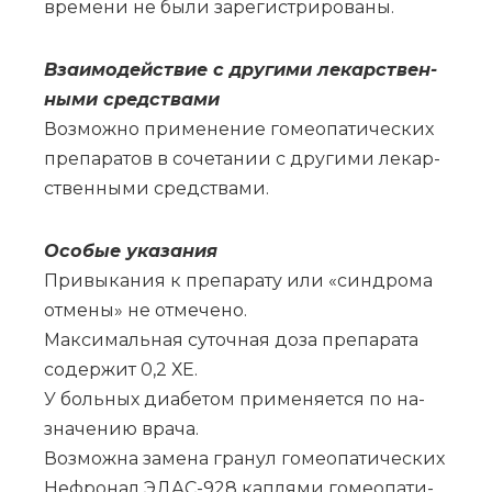
вре­ме­ни не бы­ли за­ре­ги­стри­ро­ва­ны.
Вза­и­мо­действие с дру­ги­ми ле­кар­ствен­
ны­ми сред­ства­ми
Воз­мож­но при­ме­не­ние го­мео­па­ти­че­ских
пре­па­ра­тов в со­че­та­нии с дру­ги­ми ле­кар­
ствен­ны­ми сред­ства­ми.
Осо­бые ука­за­ния
При­вы­ка­ния к пре­па­ра­ту или «син­дро­ма
от­ме­ны» не от­ме­че­но.
Мак­си­маль­ная су­точ­ная до­за пре­па­ра­та
со­дер­жит 0,2 ХЕ.
У боль­ных диа­бе­том при­ме­ня­ет­ся по на­
зна­че­нию вра­ча.
Воз­мож­на за­ме­на гра­нул го­мео­па­ти­че­ских
Не­фро­нал ЭДАС-928 кап­ля­ми го­мео­па­ти­