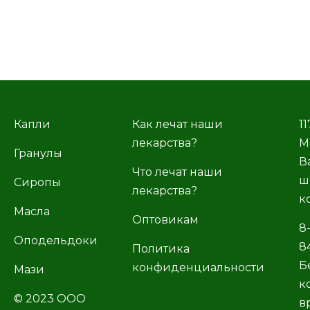
Капли
Как лечат наши
11
лекарства?
М
Гранулы
В
Что лечат наши
ш
Сиропы
лекарства?
к
Масла
Оптовикам
8
Оподельдоки
8
Политика
Б
конфиденциальности
Мази
к
© 2023 ООО
в