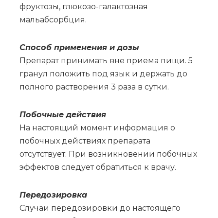
фруктозы, глюкозо-галактозная
мальабсорбция.
Спо­соб при­ме­не­ния и до­зы
Препарат принимать вне приема пищи. 5
гранул положить под язык и держать до
полного растворения 3 раза в сутки.
По­боч­ные действия
На настоящий момент информация о
побочных действиях препарата
отсутствует. При возникновении побочных
эффектов следует обратиться к врачу.
Пе­ре­до­зи­ров­ка
Слу­чаи пе­ре­до­зи­ров­ки до на­сто­я­ще­го