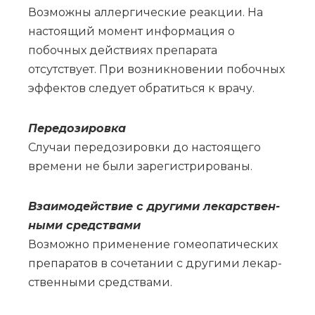
Возможны аллергические реакции. На
настоящий момент информация о
побочных действиях препарата
отсутствует. При возникновении побочных
эффектов следует обратиться к врачу.
Пе­ре­до­зи­ров­ка
Слу­чаи пе­ре­до­зи­ров­ки до на­сто­я­ще­го
вре­ме­ни не бы­ли за­ре­ги­стри­ро­ва­ны.
Вза­и­мо­действие с дру­ги­ми ле­кар­ствен­
ны­ми сред­ства­ми
Воз­мож­но при­ме­не­ние го­мео­па­ти­че­ских
пре­па­ра­тов в со­че­та­нии с дру­ги­ми ле­кар­
ствен­ны­ми сред­ства­ми.