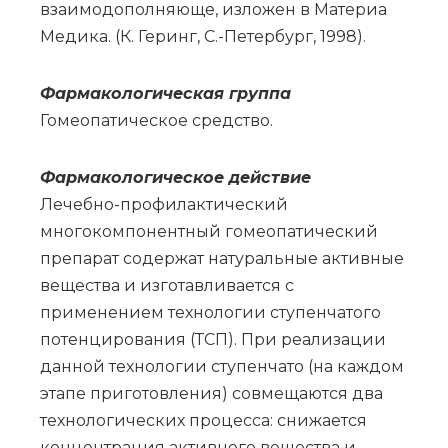
взаимодополняюще, изложен в Материа
Медика. (К. Геринг, С.-Петербург, 1998).
Фар­ма­ко­ло­ги­че­ская груп­па
Го­мео­па­ти­че­ское сред­ство.
Фармакологическое действие
Лечебно-профилактический
многокомпонентный гомеопатический
препарат содержат натуральные активные
вещества и изготавливается с
применением технологии ступенчатого
потенцирования (ТСП). При реализации
данной технологии ступенчато (на каждом
этапе приготовления) совмещаются два
технологических процесса: снижается
концентрация активного вещества и