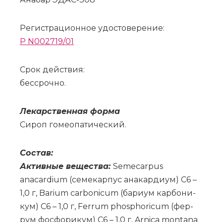
Регистрационное удостоверение:
P N002719/01
Срок действия:
бессрочно.
Ле­кар­ствен­ная фор­ма
Си­роп го­мео­па­ти­че­ский.
Со­став:
Ак­тив­ные ве­ще­ства:
Semecarpus
anacardium (се­ме­кар­пус ана­кар­ди­ум) C6 –
1,0 г, Barium carbonicum (ба­ри­ум кар­бо­ни­
кум) C6 – 1,0 г, Ferrum phosphoricum (фер­
рум фос­фо­ри­кум) C6 – 1,0 г, Arnica montana