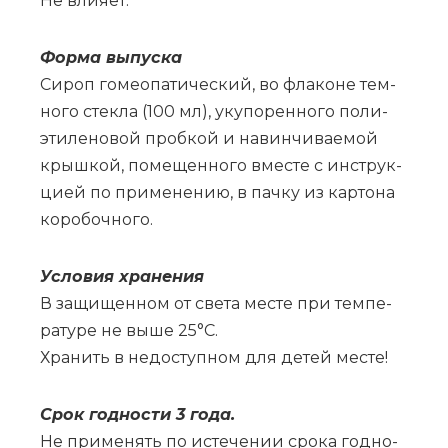
Не вли­я­ет.
Фор­ма вы­пус­ка
Си­роп го­мео­па­ти­че­ский, во фла­ко­не тем­
но­го стек­ла (100 мл), уку­по­рен­но­го по­ли­
эти­ле­но­вой проб­кой и на­вин­чи­ва­е­мой
крыш­кой, по­ме­щен­но­го вме­сте с ин­струк­
ци­ей по при­ме­не­нию, в пач­ку из кар­то­на
ко­ро­боч­но­го.
Усло­вия хра­не­ния
В за­щи­щен­ном от све­та ме­сте при тем­пе­
ра­ту­ре не вы­ше 25°С.
Хра­нить в не­до­ступ­ном для де­тей ме­сте!
Срок год­но­сти 3 го­да.
Не при­ме­нять по ис­те­че­нии сро­ка год­но­