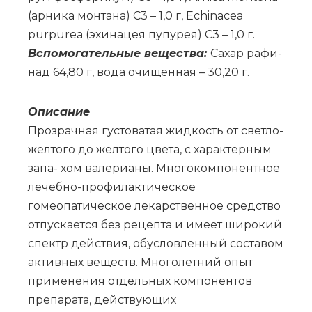
(ар­ни­ка мон­та­на) C3 – 1,0 г, Echinacea
purpurea (эхи­на­цея пу­пу­рея) C3 – 1,0 г.
Вс­по­мо­га­тель­ные ве­ще­ства:
Са­хар ра­фи­
над 64,80 г, во­да очи­щен­ная – 30,20 г.
Опи­са­ние
Прозрачная густоватая жидкость от светло-
желтого до желтого цвета, с характерным
запа- хом валерианы. Многокомпонентное
лечебно-профилактическое
гомеопатическое лекарственное средство
отпускается без рецепта и имеет широкий
спектр действия, обусловленный составом
активных веществ. Многолетний опыт
применения отдельных компонентов
препарата, действующих