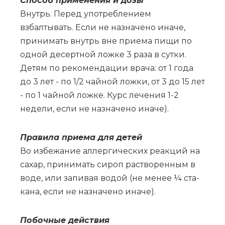
Спо­соб при­ме­не­ния и до­зы
Внутрь. Перед употреблением
взбалтывать. Если не назначено иначе,
принимать внутрь вне приема пищи по
одной десертной ложке 3 раза в сутки.
Детям по рекомендации врача: от 1 года
до 3 лет - по 1/2 чайной ложки, от 3 до 15 лет
- по 1 чайной ложке. Курс лечения 1-2
недели, если не назначено иначе).
Пра­ви­ла при­е­ма для де­тей
Во из­бе­жа­ние ал­лер­ги­че­ских ре­ак­ций на
са­хар, при­ни­мать си­роп рас­тво­рен­ным в
во­де, или за­пи­вая во­дой (не ме­нее ¼ ста­
ка­на, ес­ли не на­зна­че­но ина­че).
По­боч­ные действия