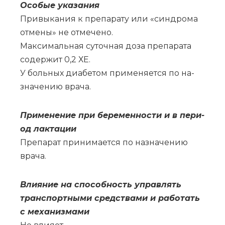
Осо­бые ука­за­ния
При­вы­ка­ния к пре­па­ра­ту или «син­дро­ма
от­ме­ны» не от­ме­че­но.
Мак­си­маль­ная су­точ­ная до­за пре­па­ра­та
со­дер­жит 0,2 ХЕ.
У боль­ных диа­бе­том при­ме­ня­ет­ся по на­
зна­че­нию вра­ча.
При­ме­не­ние при бе­ре­мен­но­сти и в пе­ри­
од лак­та­ции
Пре­па­рат при­ни­ма­ет­ся по на­зна­че­нию
вра­ча.
Вли­я­ние на спо­соб­ность управ­лять
транс­порт­ны­ми сред­ства­ми и ра­бо­тать
с ме­ха­низ­ма­ми