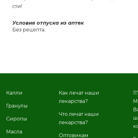
сти!
Усло­вия от­пус­ка из ап­тек
Без ре­цеп­та.
Капли
Как лечат наши
11
лекарства?
М
Гранулы
В
Что лечат наши
ш
Сиропы
лекарства?
к
Масла
Оптовикам