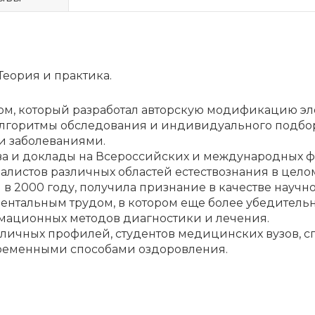
еория и практика.
м, ко­то­рый раз­ра­бо­тал ав­тор­скую мо­ди­фи­ка­цию элек
ал­го­рит­мы об­сле­до­ва­ния и ин­ди­ви­ду­аль­но­го под­бо
за­бо­ле­ва­ни­я­ми.
о­ва и до­кла­ды на Все­рос­сий­ских и меж­ду­на­род­ных 
­ли­стов раз­лич­ных об­ла­стей есте­ство­зна­ния в це­ло
в 2000 го­ду, по­лу­чи­ла при­зна­ние в ка­че­стве на­уч­но
­мен­таль­ным тру­дом, в ко­то­ром еще бо­лее убе­ди­тель­
ма­ци­он­ных ме­то­дов ди­а­гно­сти­ки и ле­че­ния.
лич­ных про­фи­лей, сту­ден­тов ме­ди­цин­ских ву­зов, спе
­вре­мен­ны­ми спо­со­ба­ми оздо­ров­ле­ния.