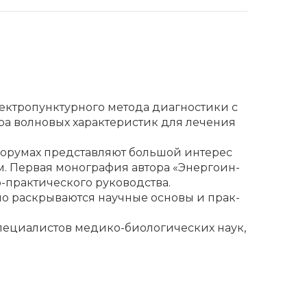
­тро­пунк­тур­но­го ме­то­да ди­а­гно­сти­ки с
­ра вол­но­вых ха­рак­те­ри­стик для ле­че­ния
фо­ру­мах пред­став­ля­ют боль­шой ин­те­рес
м. Пер­вая мо­но­гра­фия ав­то­ра «Энер­го­ин­
-прак­ти­че­ско­го ру­ко­вод­ства.
но рас­кры­ва­ют­ся на­уч­ные ос­но­вы и прак­
­ци­а­ли­стов ме­ди­ко-био­ло­ги­че­ских на­ук,