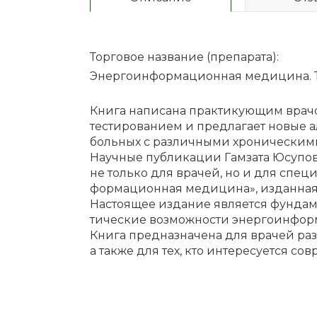
Торговое название (препарата):
Энергоинформационная медицина. Т
Кни­га на­пи­са­на прак­ти­ку­ю­щим вра­чо
те­сти­ро­ва­ни­ем и пред­ла­га­ет но­вые 
боль­ных с раз­лич­ны­ми хро­ни­че­ски­ми 
На­уч­ные пуб­ли­ка­ции Гам­за­та Юс­у­п
не толь­ко для вра­чей, но и для спе­ци­а
фор­ма­ци­он­ная ме­ди­ци­на», из­дан­ная 
На­сто­я­щее из­да­ние яв­ля­ет­ся фун­да
ти­че­ские воз­мож­но­сти энер­го­ин­фор­
Кни­га пред­на­зна­че­на для вра­чей раз­
а так­же для тех, кто ин­те­ре­су­ет­ся со