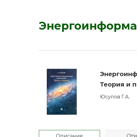
Энергоинформац
Энергоинф
Теория и п
Юсупов Г.А.
Описание
Отз