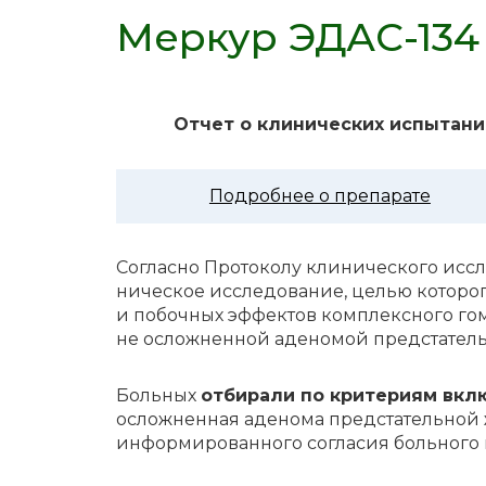
Меркур ЭДАС-134 
Отчет о клинических испытани
Подробнее о препарате
Со­глас­но Про­то­ко­лу кли­ни­че­ско­го ис­
ни­че­ское ис­сле­до­ва­ние, це­лью ко­то­ро­
и по­боч­ных эф­фек­тов ком­плекс­но­го го­
не ослож­нен­ной аде­но­мой пред­ста­тель­н
Боль­ных
от­би­ра­ли по кри­те­ри­ям вкл
осложненная аденома предстательной желе
информированного согласия больного 