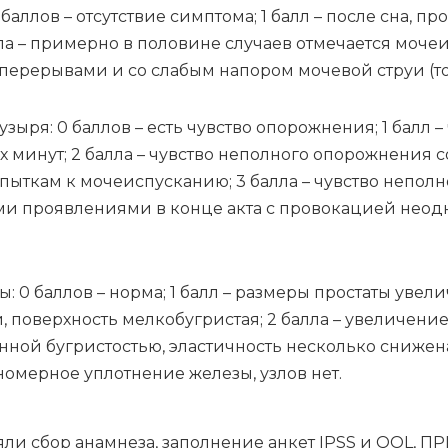
 бал­лов – от­сут­ствие симп­то­ма; 1 балл – по­сле сна, про
ла – при­мер­но в по­ло­ви­не слу­ча­ев от­ме­ча­ет­ся мо­че­
с пе­ре­ры­ва­ми и со сла­бым на­по­ром мо­че­вой струи (то
у­зы­ря: 0 бал­лов – есть чув­ство опо­рож­не­ния; 1 балл –
х ми­нут; 2 бал­ла – чув­ство не­пол­но­го опо­рож­не­ния со
ыт­кам к мо­че­ис­пус­ка­нию; 3 бал­ла – чув­ство не­пол­н
и про­яв­ле­ни­я­ми в кон­це ак­та с про­во­ка­ци­ей не­од­
ты: 0 бал­лов – нор­ма; 1 балл – раз­ме­ры про­ста­ты уве­л
 по­верх­ность мел­ко­бу­гри­стая; 2 бал­ла – уве­ли­че­ни
­ной бу­гри­сто­стью, эла­стич­ность не­сколь­ко сни­же­на
но­мер­ное уплот­не­ние же­ле­зы, уз­лов нет.
­ли сбор ана­мне­за, за­пол­не­ние ан­кет IPSS и QOL, ПР