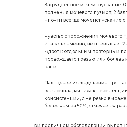
За­труд­нён­ное мо­че­ис­пус­ка­ние: 0
пол­не­ния мо­че­во­го пу­зы­ря; 2 бал­
– по­чти все­гда мо­че­ис­пус­ка­ние 
Чув­ство опо­рож­не­ния мо­че­во­го п
крат­ко­вре­мен­но, не пре­вы­ша­ет 2-
жда­ет к от­дель­ным по­втор­ным по­п
про­во­жда­ет­ся ре­зью или бо­ле­вы­м
ка­нию.
Паль­це­вое ис­сле­до­ва­ние про­ста­
эла­стич­ная, мяг­кой кон­си­стен­ции,
кон­си­стен­ции, с не рез­ко вы­ра­жен
бо­лее чем на 50%, от­ме­ча­ет­ся рав­
При пер­вич­ном об­сле­до­ва­нии вы­пол­ня