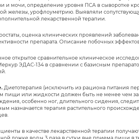
о­ви и мо­чи, опре­де­ле­ние уров­ня ПСА в сы­во­рот­ке 
ой же­ле­зы, уро­фло­умет­рию. Вы­яв­ля­ли со­пут­ству­ю­щ
о­пол­ни­тель­ной ле­кар­ствен­ной те­ра­пии.
­ста­ты, оцен­ка кли­ни­че­ских про­яв­ле­ний за­бо­ле­ва­
к­тив­но­сти пре­па­ра­та. Опи­са­ние по­боч­ных эф­фек­т
ан­ное от­кры­тое срав­ни­тель­ное кли­ни­че­ское ис­сле­д
ь Мер­кур ЭДАС-134 в срав­не­нии с ба­зис­ным пре­па­ра­
ий.
.
Диетотерапия (исключить из рациона питания пере
 пищи или жидкости должен быть не менее чем за 2 
ждения, особенно ног, длительного сидения, следи
льным назначается терапия растительного происхожде
цев.
ци­ен­ты в ка­че­стве ле­кар­ствен­ной те­ра­пии по­лу­ча­
ной лож­ке во­ды 3 ра­за в сут­ки вне при­е­ма пи­щи в те­