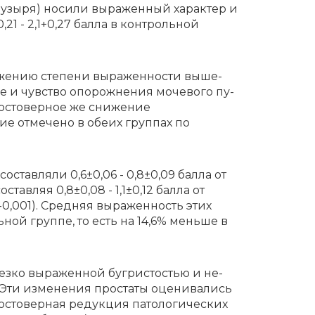
пузыря) носили выраженный характер и
21 - 2,1+0,27 балла в контрольной
­же­нию сте­пе­ни вы­ра­жен­но­сти вы­ше­
е и чув­ство опо­рож­не­ния мо­че­во­го пу­
5). Достоверное же снижение
е отмечено в обеих группах по
­став­ля­ли 0,6±0,06 - 0,8±0,09 бал­ла от
оставляя 0,8±0,08 - 1,1±0,12 балла от
-0,001). Средняя выраженность этих
ьной группе, то есть на 14,6% меньше в
ез­ко вы­ра­жен­ной бу­гри­сто­стью и не­
Эти из­ме­не­ния про­ста­ты оце­ни­ва­лись
­сто­вер­ная ре­дук­ция па­то­ло­ги­че­ских