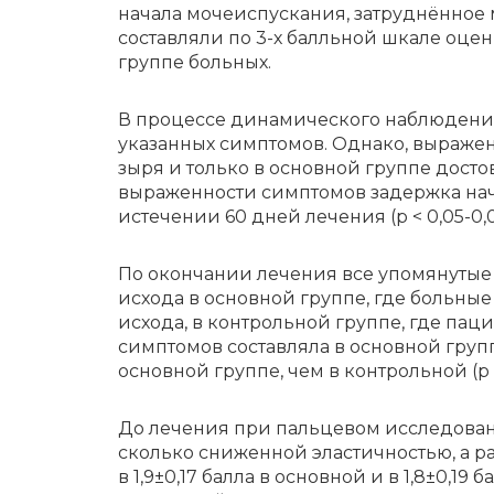
начала мочеиспускания, затруднённое
составляли по 3-х балльной шкале оценки
группе больных.
В про­цес­се ди­на­ми­че­ско­го на­блю­де­н
ука­зан­ных симп­то­мов. Од­на­ко, вы­ра­же
зы­ря и толь­ко в основ­ной груп­пе до­ст
выраженности симптомов задержка нач
истечении 60 дней лечения (p < 0,05-0,0
По окон­ча­нии ле­че­ния все упо­мя­ну­тые 
ис­хо­да в основ­ной груп­пе, где боль­ные 
исхода, в контрольной группе, где пац
симптомов составляла в основной группе 
основной группе, чем в контрольной (p <
До ле­че­ния при паль­це­вом ис­сле­до­ва­н
сколь­ко сни­жен­ной эла­стич­но­стью, а ра
в 1,9±0,17 бал­ла в основ­ной и в 1,8±0,19 б