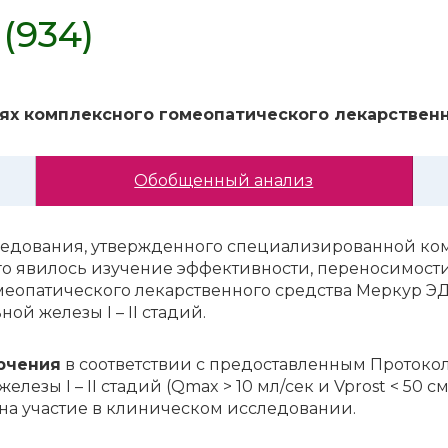
(934)
ях комплексного гомеопатического лекарствен
Обобщенный анализ
сле­до­ва­ния, утвер­жден­но­го спе­ци­а­ли­зи­ро­ван­ной 
го яви­лось изу­че­ние эф­фек­тив­но­сти, пе­ре­но­си­мо­сти
мео­па­ти­че­ско­го ле­кар­ствен­но­го сред­ства Мер­кур 
ой же­ле­зы I – II ста­дий.
ю­че­ния
в соответствии с предоставленным Протоко
зы I – II стадий (Qmax > 10 мл/сек и Vprost < 50 cм?
на участие в клиническом исследовании.