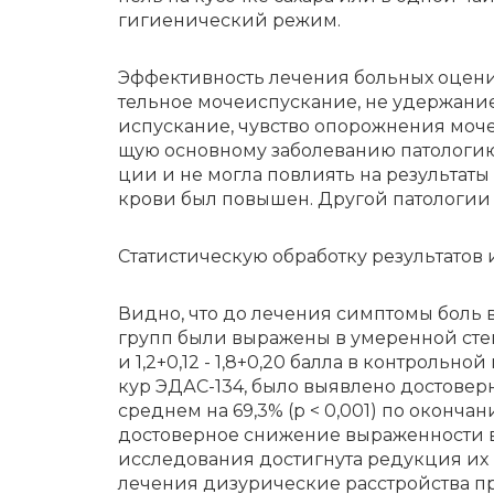
ги­ги­е­ни­че­ский ре­жим.
Эф­фек­тив­ность ле­че­ния боль­ных оце­ни­
тель­ное мо­че­ис­пус­ка­ние, не удер­жа­ние
ис­пус­ка­ние, чув­ство опо­рож­не­ния мо­че
щую основ­но­му за­бо­ле­ва­нию па­то­ло­ги
ции и не мог­ла по­вли­ять на ре­зуль­та­ты 
кро­ви был по­вы­шен. Дру­гой па­то­ло­гии 
Ста­ти­сти­че­скую об­ра­бот­ку ре­зуль­та­тов
Вид­но, что до ле­че­ния симп­то­мы боль в 
групп бы­ли вы­ра­же­ны в уме­рен­ной сте­п
и 1,2+0,12 - 1,8+0,20 бал­ла в кон­троль­н
кур ЭДАС-134, бы­ло вы­яв­ле­но до­сто­вер
среднем на 69,3% (p < 0,001) по оконч
достоверное снижение выраженности выш
исследования достигнута редукция их в с
лечения дизурические расстройства пр