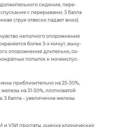
­дол­жи­тель­но­го си­де­ния, пе­ре­
ис­пус­ка­ние с пе­ре­ры­ва­ми; 3 бал­ла
н­кая струя от­вес­но па­да­ет вниз).
 чув­ство не­пол­но­го опо­рож­не­ния
­хра­ня­ет­ся бо­лее 3-х ми­нут, вы­ну­
о­го опо­рож­не­ния дли­тель­но, со­
но­крат­ных по­пы­ток к мо­че­ис­пус­
и­че­ны при­бли­зи­тель­но на 25-30%,
е же­ле­зы на 31-50%, плот­но­ва­той
; 3 бал­ла – уве­ли­че­ние же­ле­зы
И и УЗИ про­ста­ты, оцен­ка кли­ни­че­ских