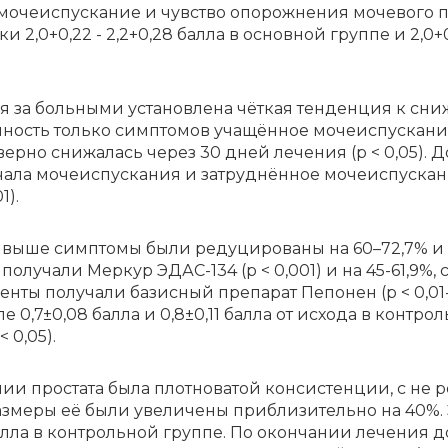
 мочеиспускание и чувство опорожнения мочевого 
 2,0+0,22 - 2,2+0,28 балла в основной группе и 2,0+0,
ия за боль­ны­ми уста­нов­ле­на чёт­кая тен­ден­ция к сни
н­ность толь­ко симп­то­мов уча­щён­ное мо­че­ис­пус­ка­ни
о­вер­но сни­жа­лась че­рез 30 дней ле­че­ния (p < 0,0
ала мочеиспускания и затруднённое мочеиспускани
1).
вы­ше симп­то­мы бы­ли ре­ду­ци­ро­ва­ны на 60–72,7% и со
по­лу­ча­ли Мер­кур ЭДАС-134 (p < 0,001) и на 45-61,9%, с
иенты получали базисный препарат Пепонен (p < 0,01
0,7±0,08 балла и 0,8±0,11 балла от исхода в контрол
 0,05).
ии про­ста­та бы­ла плот­но­ва­той кон­си­стен­ции, с не р
з­ме­ры её бы­ли уве­ли­че­ны при­бли­зи­тель­но на 40%. 
ал­ла в кон­троль­ной груп­пе. По окон­ча­нии ле­че­ния до