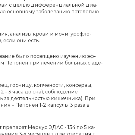
кро­ви с це­лью диф­фе­рен­ци­аль­ной диа­
ую основ­но­му за­бо­ле­ва­нию па­то­ло­гию
ния, ана­ли­зы кро­ви и мо­чи, уро­фло­
ов, если они есть.
о­ва­ние бы­ло по­свя­ще­но изу­че­нию эф­
том Пе­по­нен при ле­че­нии боль­ных с аде­
ц, горчицу, копчености, консервы,
- 3 часа до сна), соблюдение
ть за деятельностью кишечника). При
ния – Пепонен 1-2 капсулы 3 раза в
ют пре­па­рат Мер­кур ЭДАС - 134 по 5 ка­
че­ние 3-х ме­ся­цев + ди­е­то­те­ра­пия +