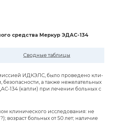
ного средства Меркур ЭДАС-134
Сводные таблицы
ко­мис­си­ей ИДКЭЛС, бы­ло про­ве­де­но кли­
, без­опас­но­сти, а так­же не­же­ла­тель­ных
ЭДАС-134 (кап­ли) при ле­че­нии боль­ных с
лом клинического исследования: не
); возраст больных от 50 лет; наличие