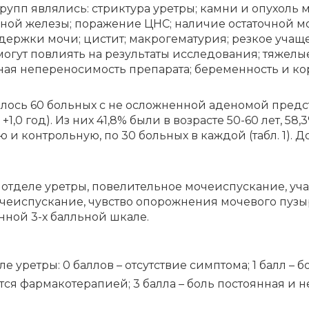
упп яв­ля­лись: стрик­ту­ра уре­тры; кам­ни и опу­холь м
ль­ной же­ле­зы; по­ра­же­ние ЦНС; на­ли­чие оста­точ­ной 
рж­ки мо­чи; ци­стит; ма­кро­ге­ма­ту­рия; рез­кое уча­ще­
­гут по­вли­ять на ре­зуль­та­ты ис­сле­до­ва­ния; тя­же­лые
ная не­пе­ре­но­си­мость пре­па­ра­та; бе­ре­мен­ность и к
лось 60 боль­ных с не ослож­нен­ной аде­но­мой пред­ста­
1,0 год). Из них 41,8% бы­ли в воз­ра­сте 50-60 лет, 58,3% 
ю и кон­троль­ную, по 30 боль­ных в каж­дой (табл. 1). До
­де­ле уре­тры, по­ве­ли­тель­ное мо­че­ис­пус­ка­ние, уча
о­че­ис­пус­ка­ние, чув­ство опо­рож­не­ния мо­че­во­го пу
ан­ной 3-х балль­ной шка­ле.
ле уре­тры: 0 бал­лов – от­сут­ствие симп­то­ма; 1 балл – б
­ся фар­ма­ко­те­ра­пи­ей; 3 бал­ла – боль по­сто­ян­ная и не