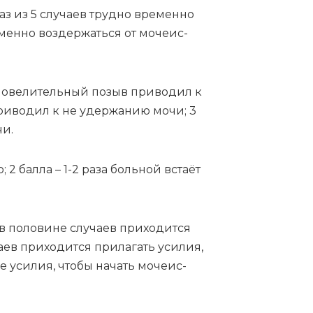
раз из 5 слу­ча­ев труд­но вре­мен­но
­мен­но воз­дер­жать­ся от мо­че­ис­
 по­ве­ли­тель­ный по­зыв при­во­дил к
при­во­дил к не удер­жа­нию мо­чи; 3
чи.
; 2 бал­ла – 1-2 ра­за боль­ной встаёт
в по­ло­ви­не слу­ча­ев при­хо­дит­ся
а­ев при­хо­дит­ся при­ла­гать уси­лия,
ые уси­лия, что­бы на­чать мо­че­ис­