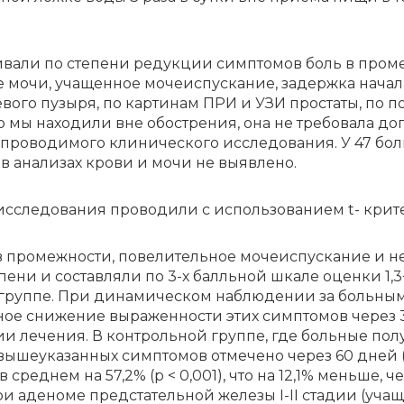
ва­ли по сте­пе­ни ре­дук­ции симп­то­мов боль в про­меж
 мо­чи, уча­щен­ное мо­че­ис­пус­ка­ние, за­держ­ка на­ча­л
­во­го пу­зы­ря, по кар­ти­нам ПРИ и УЗИ про­ста­ты, по по­
ю мы на­хо­ди­ли вне об­остре­ния, она не тре­бо­ва­ла до
про­во­ди­мо­го кли­ни­че­ско­го ис­сле­до­ва­ния. У 47 б
в ана­ли­зах кро­ви и мо­чи не вы­яв­ле­но.
 ис­сле­до­ва­ния про­во­ди­ли с ис­поль­зо­ва­ни­ем t- кри­
про­меж­но­сти, по­ве­ли­тель­ное мо­че­ис­пус­ка­ние и 
е­ни и со­став­ля­ли по 3-х балль­ной шка­ле оцен­ки 1,3+
ой груп­пе. При ди­на­ми­че­ском на­блю­де­нии за боль­н
­ное сни­же­ние вы­ра­жен­но­сти этих симп­то­мов че­ре
ании лечения. В контрольной группе, где больные по
еуказанных симптомов отмечено через 60 дней (p < 
реднем на 57,2% (p < 0,001), что на 12,1% меньше, че
и аденоме предстательной железы I-II стадии (уча