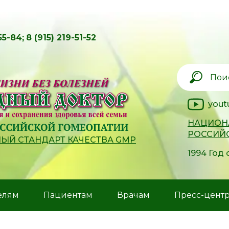
55-84;
8 (915) 219-51-52
yout
НАЦИОН
РОССИЙ
Й СТАНДАРТ КАЧЕСТВА GMP
1994 Год
елям
Пациентам
Врачам
Пресс-цент