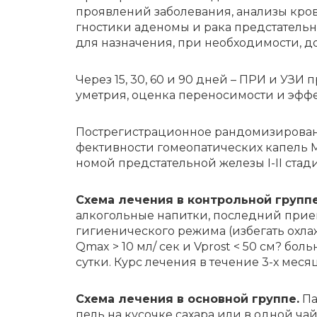
про­яв­ле­ний за­бо­ле­ва­ния, ана­ли­зы кр
гно­сти­ки аде­но­мы и ра­ка пред­ста­тель­н
для на­зна­че­ния, при не­об­хо­ди­мо­сти, д
Че­рез 15, 30, 60 и 90 дней – ПРИ и УЗИ про
умет­рия, оцен­ка пе­ре­но­си­мо­сти и эф­фе
По­ст­ре­ги­стра­ци­он­ное ран­до­ми­зи­ро­в
фек­тив­но­сти го­мео­па­ти­че­ских ка­пел
но­мой пред­ста­тель­ной же­ле­зы I-II ста­д
Схе­ма ле­че­ния в кон­троль­ной груп­пе
алкогольные напитки, последний прием
гигиенического режима (избегать охла
Qmax > 10 мл/ сек и Vprost < 50 cм? бо
сутки. Курс лечения в течение 3-х меся
Схе­ма ле­че­ния в основ­ной груп­пе.
Па­
пель на ку­соч­ке са­ха­ра или в од­ной чай­