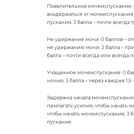
По­ве­ли­тель­ное мо­че­ис­пус­ка­ние:
воз­дер­жать­ся от мо­че­ис­пус­ка­ния
пус­ка­ния; 3 бал­ла – по­чти все­гда 
Не удер­жа­ние мо­чи: 0 бал­лов – от­
не удер­жа­нию мо­чи; 2 бал­ла – при
бал­ла – по­чти все­гда или все­гда 
Уча­щён­ное мо­че­ис­пус­ка­ние: 0 бал
но­чью; 3 бал­ла – че­рез каж­дые 1,5
За­держ­ка на­ча­ла мо­че­ис­пус­ка­ни
при­ла­гать уси­лия, что­бы на­чать мо
что­бы на­чать мо­че­ис­пус­ка­ние; 3 
пус­ка­ние.