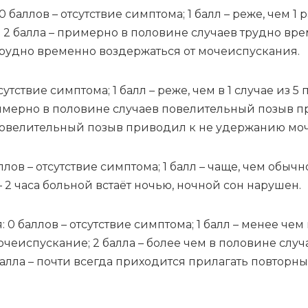
 0 бал­лов – от­сут­ствие симп­то­ма; 1 балл – ре­же, чем 1 
; 2 бал­ла – при­мер­но в по­ло­ви­не слу­ча­ев труд­но вре
труд­но вре­мен­но воз­дер­жать­ся от мо­че­ис­пус­ка­ния.
сут­ствие симп­то­ма; 1 балл – ре­же, чем в 1 слу­чае из 5
­мер­но в по­ло­ви­не слу­ча­ев по­ве­ли­тель­ный по­зыв 
по­ве­ли­тель­ный по­зыв при­во­дил к не удер­жа­нию мо­
­лов – от­сут­ствие симп­то­ма; 1 балл – ча­ще, чем обыч­но
 – 2 ча­са боль­ной встаёт но­чью, ноч­ной сон на­ру­шен.
я: 0 бал­лов – от­сут­ствие симп­то­ма; 1 балл – ме­нее чем 
­че­ис­пус­ка­ние; 2 бал­ла – бо­лее чем в по­ло­ви­не слу­ч
бал­ла – по­чти все­гда при­хо­дит­ся при­ла­гать по­втор­н