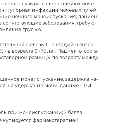
о­че­во­го пу­зы­ря; скле­роз шейки мо­че­
мо­чи; упор­ная ин­фек­ция мо­че­вых пу­тей;
ние ноч­но­го мо­че­ис­пус­ка­ния; па­ци­ен­
 со­пут­ству­ю­щие за­бо­ле­ва­ния, тре­бу­ю­
орм­ле­ние гру­дью.
тель­ной же­ле­зы I – II ста­дий в воз­ра­
- в воз­ра­сте 61-75 лет. Па­ци­ен­ты со­ста­
­сто­вер­ной раз­ни­цы по воз­рас­ту меж­ду
­щен­ное мо­че­ис­пус­ка­ние, за­держ­ка на­
­зы­ря, не удер­жа­ние мо­чи, дан­ные ПРИ
оль при мо­че­ис­пус­ка­нии; 2 бал­ла
 ку­пи­ру­ет­ся фар­ма­ко­те­ра­пи­ей.