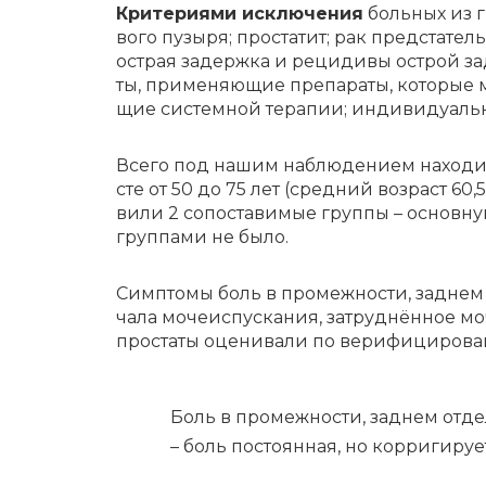
Кри­те­ри­я­ми ис­клю­че­ния
боль­ных из гр
во­го пу­зы­ря; про­ста­тит; рак пред­ста­те
острая за­держ­ка и ре­ци­ди­вы острой за­де
ты, при­ме­ня­ю­щие пре­па­ра­ты, ко­то­рые мо
щие си­стем­ной те­ра­пии; ин­ди­ви­ду­аль­
Все­го под на­шим на­блю­де­ни­ем на­хо­ди­
сте от 50 до 75 лет (сред­ний воз­раст 60,5 +
ви­ли 2 со­по­ста­ви­мые груп­пы – основ­ну
груп­па­ми не бы­ло.
Симп­то­мы боль в про­меж­но­сти, зад­нем от
ча­ла мо­че­ис­пус­ка­ния, за­труд­нён­ное м
про­ста­ты оце­ни­ва­ли по ве­ри­фи­ци­ро­в
Боль в про­меж­но­сти, зад­нем от­де­
– боль по­сто­ян­ная, но кор­ри­ги­ру­ет