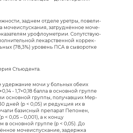
­но­сти, зад­нем от­де­ле уре­тры, по­ве­ли­
а мо­че­ис­пус­ка­ния, за­труд­нён­ное мо­че­
ка­за­те­лям уро­фло­умет­рии. Со­пут­ству­ю­
­пол­ни­тель­ной ле­кар­ствен­ной кор­рек­
оль­ных (78,3%) уро­вень ПСА в сы­во­рот­ке
те­рия Стью­ден­та.
не удер­жа­ние мо­чи у боль­ных обе­их
0,14 - 1,7+0,18 бал­ла в основ­ной груп­пе
ы­ми основ­ной груп­пы, по­лу­чав­ших Мер­
з 30 дней (p < 0,05) и редукция их в
лучали базисный препарат Пепонен,
0,05 – 0,001), а к концу
м в основной группе (p < 0,05). До
щённое мочеиспускание, задержка