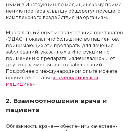
ны­ми в Инструк­ции по меди­цин­ско­му приме­
не­нию препа­ра­та, ввиду обще­ре­гу­ли­ру­е­ще­го
комплекс­но­го воздей­ствия на орга­низм.
Много­лет­ний опыт исполь­зо­ва­ния препа­ра­тов
«ЭДАС» пока­зал, что боль­шин­ство паци­ен­тов,
прини­ма­ю­щих эти препа­ра­ты для лече­ния
заболе­ва­ний, указан­ных в Инструк­ции по
приме­не­нию препа­ра­та, изле­чи­ва­лись и от
других взаи­мо­свя­зан­ных заболе­ва­ний.
Подробнее о международном опыте можете
прочитать в статье
«Гомеопатическая
медицина»
2. Взаимоотношения врача и
пациента
Обязан­ность врача — обес­пе­чить каче­ствен­