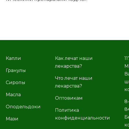
Капли
Как лечат наши
11
лекарства?
М
Гранулы
В
Что лечат наши
ш
Сиропы
лекарства?
к
Масла
Оптовикам
8
Оподельдоки
8
Политика
Б
конфиденциальности
Мази
к