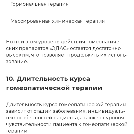
Гормональная терапия
Массированная химическая терапия
Но при этом уровень действия гомео­па­ти­че­
ских препа­ра­тов «ЭДАС» оста­ет­ся доста­точ­но
высо­ким, что позво­ля­ет продол­жить их исполь­
зо­ва­ние.
10. Длительность курса
гомеопатической терапии
Длитель­ность курса гомео­па­ти­че­ской тера­пии
зави­сит от стадии заболе­ва­ния, инди­ви­ду­аль­
ных особен­но­стей паци­ен­та, а также от уров­ня
чувстви­тель­но­сти паци­ен­та к гомео­па­ти­че­ской
тера­пии.