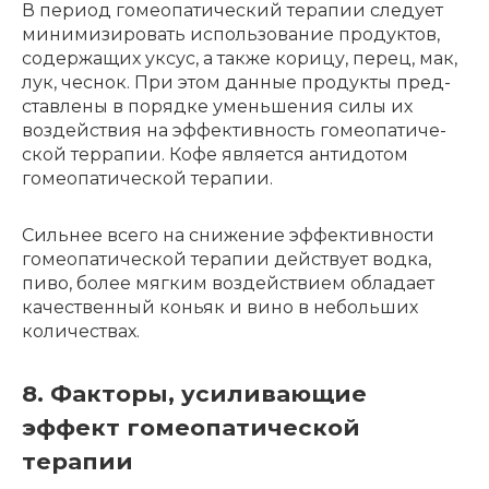
В пери­од гомео­па­ти­че­ский тера­пии следу­ет
мини­ми­зи­ро­вать исполь­зо­ва­ние продук­тов,
содер­жа­щих уксус, а также кори­цу, перец, мак,
лук, чеснок. При этом данные продук­ты пред­
став­ле­ны в поряд­ке умень­ше­ния силы их
воздей­ствия на эффек­тив­ность гомео­па­ти­че­
ской терра­пии. Кофе явля­ет­ся анти­до­том
гомео­па­ти­че­ской тера­пии.
Силь­нее всего на сниже­ние эффек­тив­но­сти
гомео­па­ти­че­ской тера­пии действу­ет водка,
пиво, более мягким воздей­стви­ем обла­да­ет
каче­ствен­ный коньяк и вино в неболь­ших
коли­че­ствах.
8. Факторы, усиливающие
эффект гомеопатической
терапии