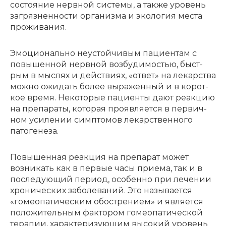
состо­я­ние нерв­ной систе­мы, а также уровень
загряз­нен­но­сти орга­низ­ма и эколо­гия места
прожи­ва­ния.
Эмоцио­наль­но неустой­чи­вым паци­ен­там с
повы­шен­ной нерв­ной возбу­ди­мо­стью, быст­
рым в мыслях и действи­ях, «ответ» на лекар­ства
можно ожидать более выра­жен­ный и в корот­
кое время. Неко­то­рые паци­ен­ты дают реак­цию
на препа­ра­ты, кото­рая прояв­ля­ет­ся в первич­
ном усиле­нии симп­то­мов лекар­ствен­но­го
пато­ге­не­за.
Повы­шен­ная реак­ция на препа­рат может
возни­кать как в первые часы прие­ма, так и в
после­ду­ю­щий пери­од, особен­но при лече­нии
хрони­че­ских заболе­ва­ний. Это назы­ва­ет­ся
«гомео­па­ти­че­ским обостре­ни­ем» и явля­ет­ся
поло­жи­тель­ным факто­ром гомео­па­ти­че­ской
тера­пии, харак­те­ри­зу­ю­щим высо­кий уровень