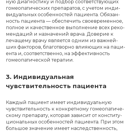
ную диагно­сти­ку и подбор соот­вет­ству­ю­щих
гомео­па­ти­че­ских препа­ра­тов, с учетом инди­
ви­ду­аль­ных особен­но­стей паци­ен­та. Обязан­
ность паци­ен­та — обес­пе­чить своевре­мен­ное,
полное и каче­ствен­ное выпол­не­ние всех реко­
мен­да­ций и назна­че­ний врача. Дове­рие к
леча­ще­му врачу явля­ет­ся одним из важней­
ших факто­ров, благо­твор­но влия­ю­щих на паци­
ен­та и, соот­вет­ствен­но, на эффек­тив­ность
гомео­па­ти­че­ской тера­пии.
3. Индивидуальная
чувствительность пациента
Каждый паци­ент имеет инди­ви­ду­аль­ную
чувстви­тель­ность к конкрет­но­му гомео­па­ти­че­
ско­му препа­ра­ту, кото­рая зави­сит от консти­ту­
цио­наль­ных особен­но­стей паци­ен­та. При этом
боль­шое значе­ние имеет наслед­ствен­ность,