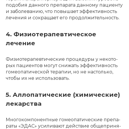
подо­бия данно­го препа­ра­та данно­му паци­ен­ту
и заболе­ва­нию, что повы­ша­ет эффек­тив­ность
лече­ния и сокра­ща­ет его продол­жи­тель­ность.
4. Физиотерапевтическое
лечение
Физио­те­ра­пев­ти­че­ские проце­ду­ры у неко­то­
рых паци­ен­тов могут снижать эффек­тив­ность
гомео­па­ти­че­ской тера­пии, но не настоль­ко,
чтобы их не исполь­зо­вать.
5. Аллопатические (химические)
лекарства
Много­ком­по­нент­ные гомео­па­ти­че­ские препа­
ра­ты «ЭДАС» усили­ва­ют действие обще­при­ня­