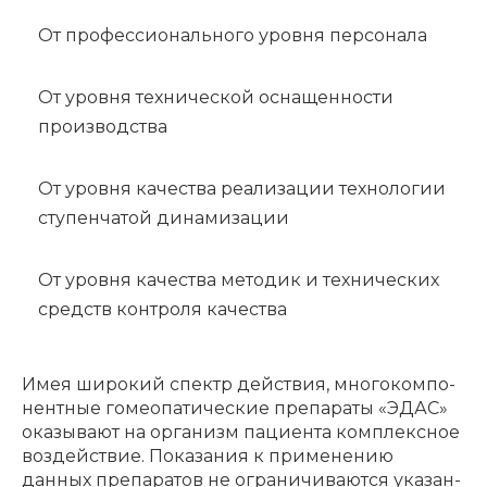
От профес­сио­наль­но­го уров­ня персо­на­ла
От уров­ня техни­че­ской осна­щен­но­сти
произ­вод­ства
От уров­ня каче­ства реали­за­ции техно­ло­гии
ступен­ча­той дина­ми­за­ции
От уров­ня каче­ства мето­дик и техни­че­ских
средств контро­ля каче­ства
Имея широ­кий спектр действия, много­ком­по­
нент­ные гомео­па­ти­че­ские препа­ра­ты «ЭДАС»
оказы­ва­ют на орга­низм паци­ен­та комплекс­ное
воздей­ствие. Пока­за­ния к приме­не­нию
данных препа­ра­тов не огра­ни­чи­ва­ют­ся указан­