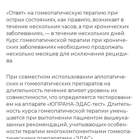
«Ответ» на гомео­па­ти­че­скую тера­пию при
острых состо­я­ни­ях, как прави­ло, возни­ка­ет в
тече­ние несколь­ких часов, а при хрони­че­ских
заболе­ва­ни­ях, — в тече­ние несколь­ких дней.
Курс гомео­па­ти­че­ской тера­пии при хрони­че­
ских заболе­ва­ни­ях необ­хо­ди­мо продол­жать
несколь­ко меся­цев для исклю­че­ния реци­ди­
ва.
При совмест­ном исполь­зо­ва­нии алло­па­ти­че­
ских и гомео­па­ти­че­ских препа­ра­тов на
длитель­ность лече­ния влия­ет уровень их
совме­сти­мо­сти, что опре­де­ля­ет­ся тести­ро­ва­ни­
ем на аппа­ра­те «ЮПРАНА-ЭДАС-тест». Длитель­
ность курса гомео­па­ти­че­ской тера­пии умень­
ша­ет­ся при выпол­не­нии паци­ен­том выше­ука­
зан­ных реко­мен­да­ций, учиты­ва­ю­щих особен­
но­сти тера­пии много­ком­по­нент­ны­ми гомео­па­
ти­че­ски­ми препа­ра­та­ми «ЭДАС».