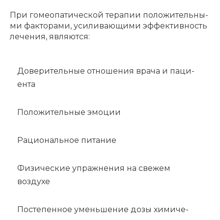
При гомео­па­ти­че­ской тера­пии поло­жи­тель­ны­
ми факто­ра­ми, усили­ва­ю­щи­ми эффек­тив­ность
лече­ния, явля­ют­ся:
Дове­ри­тель­ные отно­ше­ния врача и паци­
ен­та
Положительные эмоции
Рациональное питание
Физические упражнения на свежем
воздухе
Посте­пен­ное умень­ше­ние дозы хими­че­