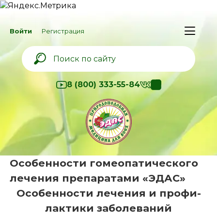
Войти
Регистрация
8 (800) 333-55-84
Особен­но­сти гомео­па­ти­че­ско­го
лече­ния препа­ра­та­ми «ЭДАС»
Особен­но­сти лече­ния и профи­
лак­ти­ки заболе­ва­ний