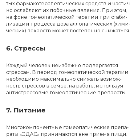
тых фарма­ко­те­ра­пев­ти­че­ских средств и частич­
но ослаб­ля­ют их побоч­ные явле­ния. При этом,
на фоне гомео­па­ти­че­ской тера­пии при стаби­
ли­за­ции процес­са доза алло­па­ти­че­ских (хими­
че­ских) лекарств может посте­пен­но снижать­ся.
6. Стрессы
Каждый чело­век неиз­беж­но подвер­га­ет­ся
стрес­сам. В пери­од гомео­па­ти­че­ской тера­пии
необ­хо­ди­мо макси­маль­но снижать возмож­
ность стрес­сов в семье, на рабо­те, исполь­зуя
анти­с­трес­со­вые гомео­па­ти­че­ские препа­ра­ты.
7. Питание
Много­ком­по­нент­ные гомео­па­ти­че­ские препа­
ра­ты «ЭДАС» прини­ма­ют­ся вне прие­ма пищи.