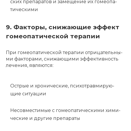
ских препа­ра­тов и заме­ще­ние их гомео­па­
ти­че­ски­ми
9. Факторы, снижающие эффект
гомеопатической терапии
При гомео­па­ти­че­ской тера­пии отри­ца­тель­ны­
ми факто­ра­ми, снижа­ю­щи­ми эффек­тив­ность
лече­ния, явля­ют­ся:
Острые и хрони­че­ские, психо­трав­ми­ру­ю­
щие ситу­а­ции
Несов­ме­сти­мые с гомео­па­ти­че­ски­ми хими­
че­ские и другие препа­ра­ты