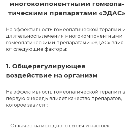
много­ком­по­нент­ны­ми гомео­па­
ти­че­ски­ми препа­ра­та­ми «ЭДАС»
На эффек­тив­ность гомео­па­ти­че­ской тера­пии и
длитель­ность лече­ния много­ком­по­нент­ны­ми
гомео­па­ти­че­ски­ми препа­ра­та­ми «ЭДАС» влия­
ют следу­ю­щие факто­ры:
1. Общерегулирующее
воздействие на организм
На эффек­тив­ность гомео­па­ти­че­ской тера­пии в
первую очередь влия­ет каче­ство препа­ра­тов,
кото­рое зави­сит:
От каче­ства исход­но­го сырья и насто­ек