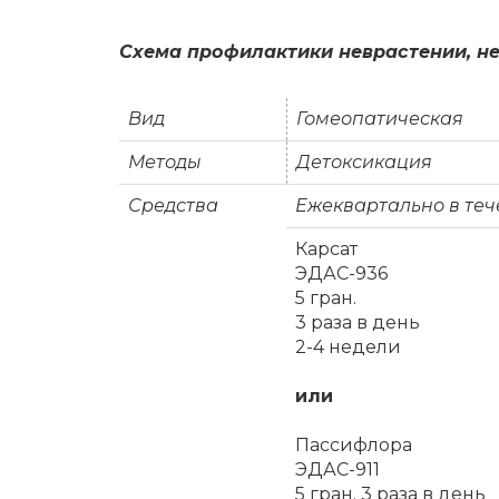
Схе­ма про­фи­лак­ти­ки нев­ра­сте­нии, не
Вид
Го­мео­па­ти­че­ская
Ме­то­ды
Де­ток­си­ка­ция
Сред­ства
Еже­квар­таль­но в те­ч
Кар­сат
ЭДАС-936
5 гран.
3 ра­за в день
2-4 не­де­ли
или
Пас­си­фло­ра
ЭДАС-911
5 гран. 3 ра­за в день