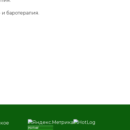
а­пия.
 и ба­ро­те­ра­пия.
ское