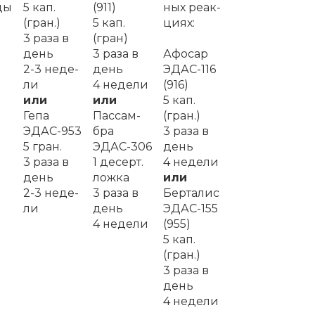
­ды
5 кап.
(911)
ных ре­ак­
(гран.)
5 кап.
ци­ях:
3 ра­за в
(гран)
день
3 ра­за в
Афо­сар
2-3 не­де­
день
ЭДАС-116
ли
4 не­де­ли
(916)
или
или
5 кап.
Ге­па
Пас­сам­
(гран.)
ЭДАС-953
бра
3 ра­за в
5 гран.
ЭДАС-306
день
3 ра­за в
1 де­серт.
4 не­де­ли
день
лож­ка
или
2-3 не­де­
3 ра­за в
Бер­та­лис
ли
день
ЭДАС-155
4 не­де­ли
(955)
5 кап.
(гран.)
3 ра­за в
день
4 не­де­ли