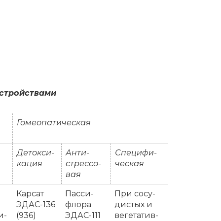
ас­стройства­ми
Го­мео­па­ти­че­ская
Де­ток­си­
Ан­ти­
Спе­ци­фи­
ка­ция
стрес­со­
че­ская
вая
Кар­сат
Пас­си­
При со­су­
ЭДАС-136
фло­ра
ди­стых и
и­
(936)
ЭДАС-111
ве­ге­та­тив­