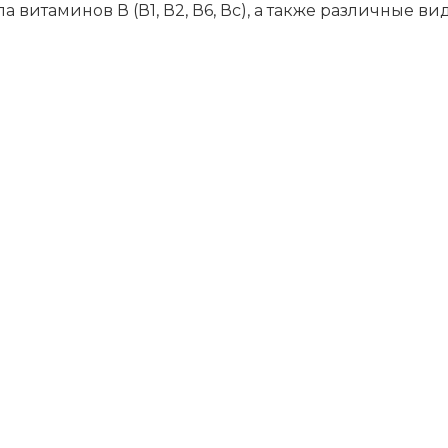
­па ви­та­ми­нов В (В1, В2, В6, Вс), а так­же раз­лич­ные ви