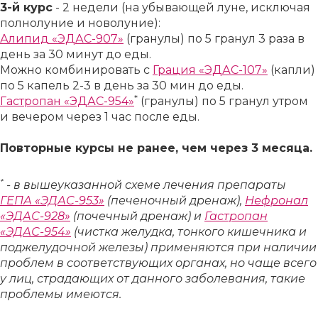
3-й курс
- 2 не­де­ли (на убы­ва­ю­щей лу­не, ис­клю­чая
пол­но­лу­ние и но­во­лу­ние):
Али­пид «ЭДАС-907»
(гра­ну­лы) по 5 гра­нул 3 ра­за в
день за 30 ми­нут до еды.
Мож­но ком­би­ни­ро­вать с
Гра­ция «ЭДАС-107»
(кап­ли)
по 5 ка­пель 2-3 в день за 30 мин до еды.
*
Гастро­пан «ЭДАС-954»
(гра­ну­лы) по 5 гра­нул утром
и ве­че­ром че­рез 1 час по­сле еды.
По­втор­ные кур­сы не ра­нее, чем че­рез 3 ме­ся­ца.
*
- в вы­ше­ука­зан­ной схе­ме ле­че­ния пре­па­ра­ты
ГЕПА «ЭДАС-953»
(пе­че­ноч­ный дре­наж),
Не­фро­нал
«ЭДАС-928»
(по­чеч­ный дре­наж) и
Гастро­пан
«ЭДАС-954»
(чист­ка же­луд­ка, тон­ко­го ки­шеч­ни­ка и
под­же­лу­доч­ной же­ле­зы) при­ме­ня­ют­ся при на­ли­чии
про­блем в со­от­вет­ству­ю­щих ор­га­нах, но ча­ще все­го
у лиц, стра­да­ю­щих от дан­но­го за­бо­ле­ва­ния, та­кие
про­бле­мы име­ют­ся.