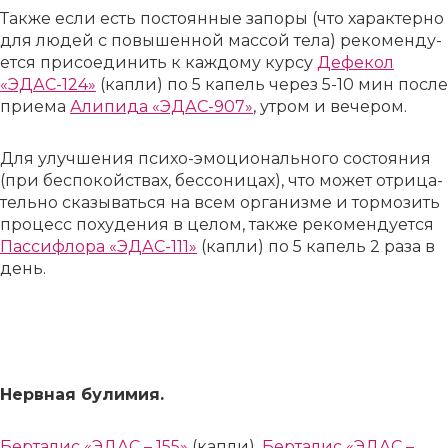
Так­же если есть по­сто­ян­ные за­по­ры (что ха­рак­тер­но
для лю­дей с по­вы­шен­ной мас­сой те­ла) ре­ко­мен­ду­
ет­ся при­со­еди­нить к каж­до­му кур­су
Де­фе­кол
«ЭДАС-124»
(кап­ли) по 5 ка­пель че­рез 5-10 мин по­сле
при­е­ма
Али­пи­да «ЭДАС-907»
, утром и ве­че­ром.
Для улуч­ше­ния пси­хо-эмо­ци­о­наль­но­го со­сто­я­ния
(при бес­по­койствах, бес­со­ни­цах), что мо­жет от­ри­ца­
тель­но ска­зы­вать­ся на всем ор­га­низ­ме и тор­мо­зить
про­цесс по­ху­де­ния в це­лом, так­же ре­ко­мен­ду­ет­ся
Пас­си­фло­ра «ЭДАС-111»
(кап­ли) по 5 ка­пель 2 ра­за в
день.
Нерв­ная бу­ли­мия.
Бер­та­лис «ЭДАС – 155»
(кап­ли),
Бер­та­лис «ЭДАС –