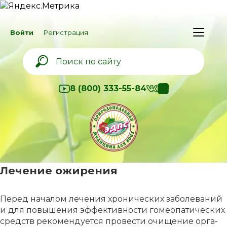
Войти
Регистрация
8 (800) 333-55-84
Лечение ожирения
Пе­ред на­ча­лом ле­че­ния хро­ни­че­ских за­бо­ле­ва­ний
и для по­вы­ше­ния эф­фек­тив­но­сти го­мео­па­ти­че­ских
средств ре­ко­мен­ду­ет­ся про­ве­сти очи­ще­ние ор­га­