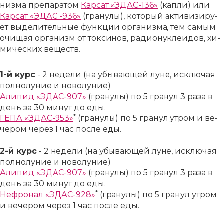
низ­ма пре­па­ра­том
Кар­сат «ЭДАС-136»
(кап­ли) или
Кар­сат «ЭДАС -936»
(гра­ну­лы), ко­то­рый ак­ти­ви­зи­ру­
ет вы­де­ли­тель­ные функ­ции ор­га­низ­ма, тем са­мым
очи­щая ор­га­низм от ток­си­нов, ра­ди­о­ну­кле­идов, хи­
ми­че­ских ве­ществ.
1-й курс
- 2 не­де­ли (на убы­ва­ю­щей лу­не, ис­клю­чая
пол­но­лу­ние и но­во­лу­ние):
Али­пид «ЭДАС-907»
(гра­ну­лы) по 5 гра­нул 3 ра­за в
день за 30 ми­нут до еды.
*
ГЕПА «ЭДАС-953»
(гра­ну­лы) по 5 гра­нул утром и ве­
че­ром че­рез 1 час по­сле еды.
2-й курс
- 2 не­де­ли (на убы­ва­ю­щей лу­не, ис­клю­чая
пол­но­лу­ние и но­во­лу­ние):
Али­пид «ЭДАС-907»
(гра­ну­лы) по 5 гра­нул 3 ра­за в
день за 30 ми­нут до еды.
*
Не­фро­нал «ЭДАС-928»
(гра­ну­лы) по 5 гра­нул утром
и ве­че­ром че­рез 1 час по­сле еды.