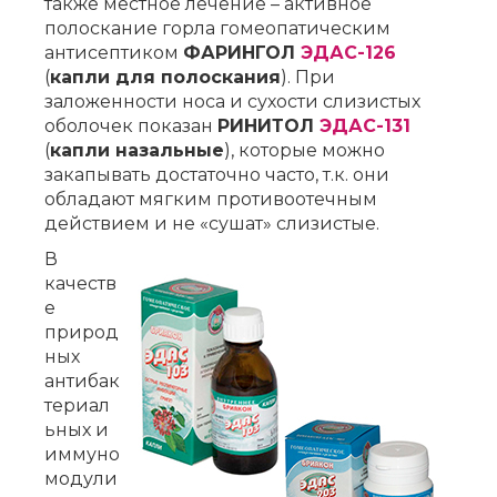
также местное лечение – активное
полоскание горла гомеопатическим
антисептиком
ФАРИНГОЛ
ЭДАС-126
(
капли для полоскания
). При
заложенности носа и сухости слизистых
оболочек показан
РИНИТОЛ
ЭДАС-131
(
капли назальные
), которые можно
закапывать достаточно часто, т.к. они
обладают мягким противоотечным
действием и не «сушат» слизистые.
В
качеств
е
природ
ных
антибак
териал
ьных и
иммуно
модули