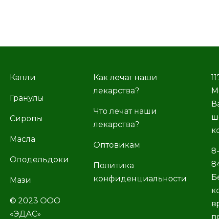
Капли
Как лечат наши
11
лекарства?
М
Гранулы
В
Что лечат наши
ш
Сиропы
лекарства?
к
Масла
Оптовикам
8
Оподельдоки
8
Политика
Б
конфиденциальности
Мази
к
© 2023 ООО
в
«ЭДАС»
п