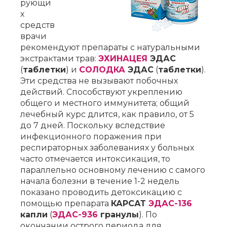
рующи
х
средств
врачи
рекомендуют препараты с натуральными
экстрактами трав:
ЭХИНАЦЕЯ
ЭДАС
(
таблетки
) и
СОЛОДКА
ЭДАС
(
таблетки
).
Эти средства не вызывают побочных
действий. Способствуют укреплению
общего и местного иммунитета; общий
лечебный курс длится, как правило, от 5
до 7 дней. Поскольку вследствие
инфекционного поражения при
респираторных заболеваниях у больных
часто отмечается интоксикация, то
параллельно основному лечению с самого
начала болезни в течение 1-2 недель
показано проводить детоксикацию с
помощью препарата
КАРСАТ
ЭДАС-136
капли
(
ЭДАС-936
гранулы
). По
окончании острого периода для