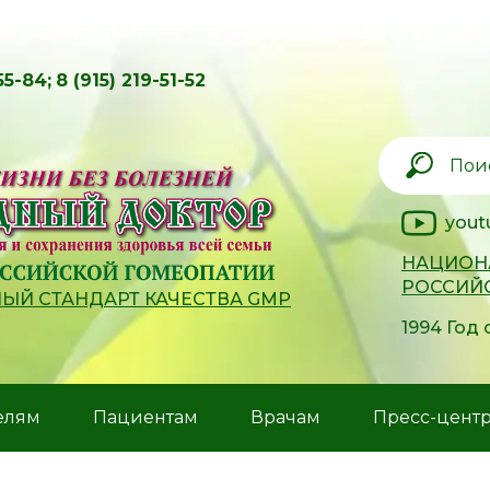
55-84;
8 (915) 219-51-52
yout
НАЦИОН
РОССИЙ
Й СТАНДАРТ КАЧЕСТВА GMP
1994 Год
елям
Пациентам
Врачам
Пресс-цент