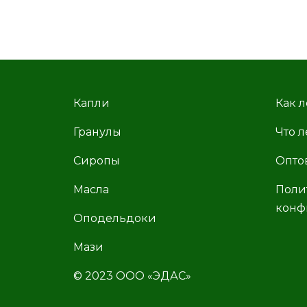
Капли
Как л
Гранулы
Что л
Сиропы
Опто
Масла
Поли
конф
Оподельдоки
Мази
© 2023 ООО «ЭДАС»