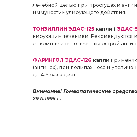
ле­чеб­ной це­лью при про­сту­дах и ан­ги­на
им­му­но­сти­му­ли­ру­ю­ще­го дей­ствия.
ТОНЗИЛЛИН ЭДАС-125
кап­ли (
ЭДАС-9
ви­ру­ю­щим те­че­ни­ем. Ре­ко­мен­ду­ют­ся и 
се ком­плекс­но­го ле­че­ния острой ан­ги­н
ФАРИНГОЛ ЭДАС-126
кап­ли
при­ме­ня­ю
(ан­ги­нах), при по­ли­пах но­са и уве­ли­че
до 4-6 раз в день.
Внимание! Гомеопатические средст
29.11.1995 г.