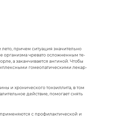
 ле­то, при­чем си­ту­а­ция зна­чи­тель­но
ние ор­га­низ­ма чре­ва­то ослож­нен­ным те­
р­ле, а за­кан­чи­ва­ет­ся ан­ги­ной. Что­бы
м­плекс­ны­ми го­мео­па­ти­че­ски­ми ле­кар­
и­ны и хро­ни­че­ско­го тон­зил­ли­та, в том
а­ли­тель­ное дей­ствие, по­мо­га­ет снять
 при­ме­ня­ют­ся с про­фи­лак­ти­че­ской и