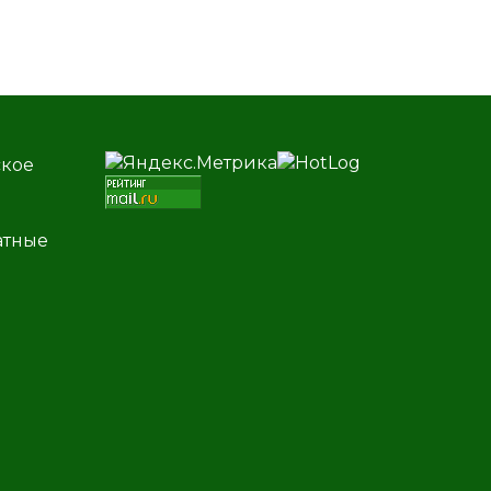
ское
атные