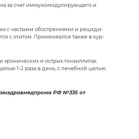
ма за счет им­му­но­мо­ду­ли­ру­ю­ще­го и
­щих с ча­сты­ми обостре­ни­я­ми и ре­ци­ди­
ет­ся с оти­том. При­ме­ня­ют­ся так­же в кур­
 хро­ни­че­ских и ост­рых тон­зил­ли­тах
 це­лью 1-2 ра­за в день, с ле­чеб­ной це­лью
Минздравмедпрома РФ №335 от