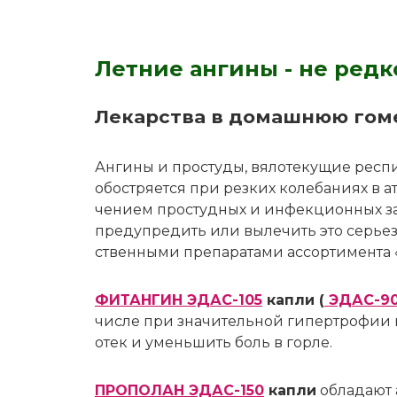
Летние ангины - не редк
Ле­кар­ства в до­маш­нюю го­ме
Ан­ги­ны и про­сту­ды, вя­ло­те­ку­щие ре­сп
обост­ря­ет­ся при рез­ких ко­ле­ба­ни­ях в 
че­ни­ем про­студ­ных и ин­фек­ци­он­ных за­бо
пре­ду­пре­дить или вы­ле­чить это се­рьез­н
ствен­ны­ми пре­па­ра­та­ми ас­сор­ти­мен­т
ФИТАНГИН ЭДАС-105
кап­ли (
ЭДАС-9
чис­ле при зна­чи­тель­ной ги­пер­тро­фии н
отек и умень­шить боль в гор­ле.
ПРОПОЛАН ЭДАС-150
кап­ли
об­ла­да­ют