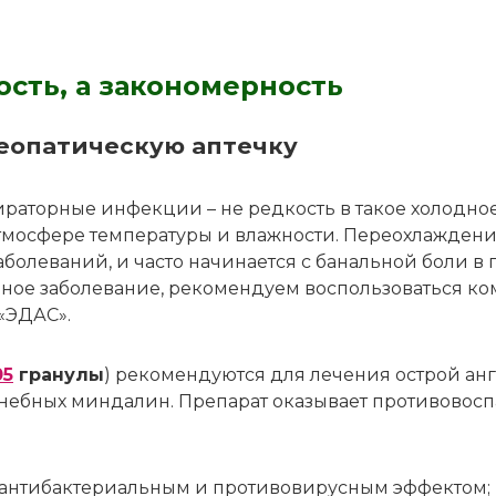
ость, а закономерность
о­па­ти­че­скую ап­теч­ку
и­ра­тор­ные ин­фек­ции – не ред­кость в та­кое хо­лод­ное
ат­мо­сфе­ре тем­пе­ра­ту­ры и влаж­но­сти. Пе­ре­охла­жде­
­ле­ва­ний, и ча­сто на­чи­на­ет­ся с ба­наль­ной бо­ли в го
ое за­бо­ле­ва­ние, ре­ко­мен­ду­ем вос­поль­зо­вать­ся ко
а «ЭДАС».
05
гра­ну­лы
) ре­ко­мен­ду­ют­ся для ле­че­ния острой ан­г
еб­ных мин­да­лин. Пре­па­рат ока­зы­ва­ет про­ти­во­вос­п
 ан­ти­бак­те­ри­аль­ным и про­ти­во­ви­рус­ным эф­фек­том;