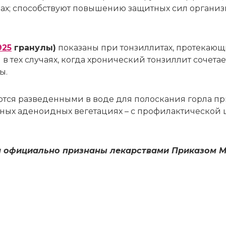
х; спо­соб­ству­ют по­вы­ше­нию за­щит­ных сил ор­га­низ­
25
гра­ну­лы)
по­ка­за­ны при тон­зил­ли­тах, про­те­ка­ю
в тех слу­ча­ях, ко­гда хро­ни­че­ский тон­зил­лит со­че­та­
ы.
т­ся раз­ве­ден­ны­ми в во­де для по­лос­ка­ния гор­ла при
н­ных аде­но­ид­ных ве­ге­та­ци­ях – с про­фи­лак­ти­че­ской
ва официально признаны лекарствами Приказом 