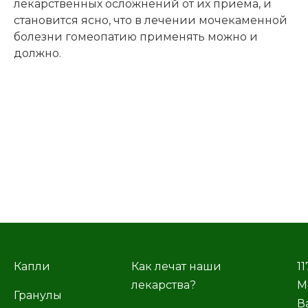
лекарственных осложнений от их приёма, и
становится ясно, что в лечении мочекаменной
болезни гомеопатию применять можно и
должно.
Капли
Как лечат наши
11
лекарства?
М
Гранулы
В