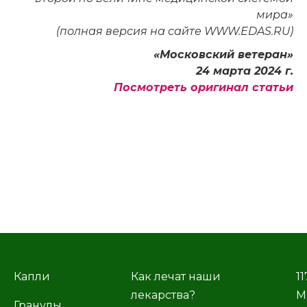
мира»
(полная версия на сайте WWW.EDAS.RU)
«Московский ветеран»
24 марта 2024 г.
Посмотреть оригинал статьи
Капли
Как лечат наши
11
лекарства?
М
Гранулы