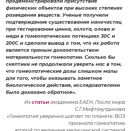
продемонстрировали присутствие
физических объектов при высоких степенях
разведения веществ. Ученые получили
подтверждение существования наночастиц
при тестировании цинка, золота, олова и
меди в гомеопатических потенциях 30С и
200С и сделали вывод о том, что их работа
является прямым доказательством
материальности гомеопатии. Сколько бы
скептики не продолжали уверять нас в том,
что гомеопатические дозы слишком малы
для того, чтобы оказывать заметное
биологическое действие, исследователями
было доказано обратное».
Из
статьи
академика ЕАЕН, Посла мира
С.Г.Мифтахутдинова
«Гомеопатия уверенно шагает по планете: ВОЗ
признала гомеопатию
второй по величине медицинской системой