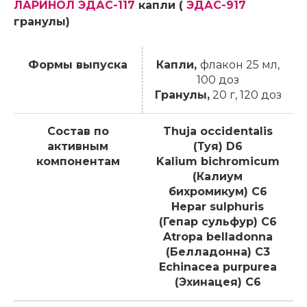
ЛАРИНОЛ ЭДАС-117
капли (
ЭДАС-917
гранулы)
Формы выпуска
Капли,
флакон 25 мл,
100 доз
Гранулы,
20 г, 120 доз
Состав по
Thuja occidentalis
активным
(Туя) D6
компонентам
Kalium bichromicum
(Калиум
бихромикум) C6
Hepar sulphuris
(Гепар сульфур) C6
Atropa belladonna
(Белладонна) C3
Echinacea purpurea
(Эхинацея) C6