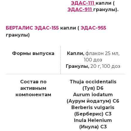
ЭДАС-111
капли (
ЭДАС-911
гранулы).
БЕРТАЛИС ЭДАС-155
капли (
ЭДАС-955
гранулы)
Формы выпуска
Капли,
флакон 25 мл,
100 доз
Гранулы,
20 г, 100 доз
Состав по
Thuja occidentalis
активным
(Туя) D6
компонентам
Aurum iodatum
(Аурум йодатум) C6
Berberis vulgaris
(Берберис) C3
Inula Helenium
(Инула) C3