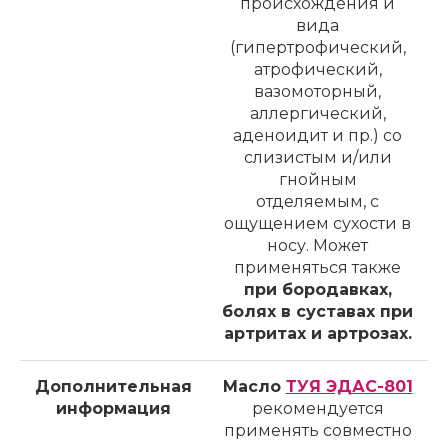
происхождения и
вида
(гипертрофический,
атрофический,
вазомоторный,
аллергический,
аденоидит и пр.) со
слизистым и/или
гнойным
отделяемым, с
ощущением сухости в
носу. Может
применяться также
при бородавках,
болях в суставах при
артритах и артрозах.
Дополнительная
Масло
ТУЯ ЭДАС-801
информация
рекомендуется
применять совместно