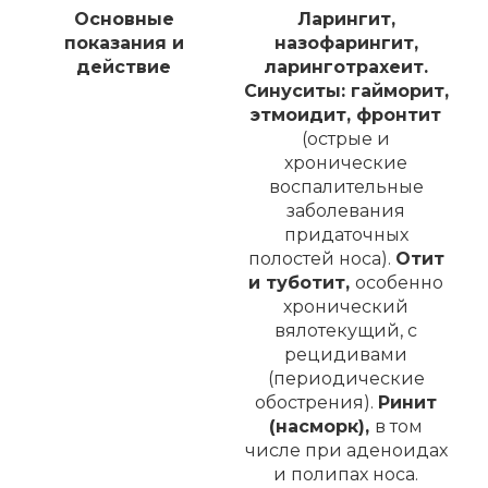
Основные
Ларингит,
показания и
назофарингит,
действие
ларинготрахеит.
Синуситы: гайморит,
этмоидит, фронтит
(острые и
хронические
воспалительные
заболевания
придаточных
полостей носа).
Отит
и туботит,
особенно
хронический
вялотекущий, с
рецидивами
(периодические
обострения).
Ринит
(насморк),
в том
числе при аденоидах
и полипах носа.