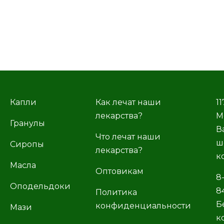
Капли
Как лечат наши
11
лекарства?
М
Гранулы
В
Что лечат наши
ш
Сиропы
лекарства?
к
Масла
Оптовикам
8
Оподельдоки
8
Политика
Б
конфиденциальности
Мази
к