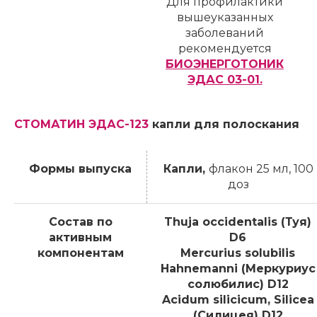
Для профилактики
вышеуказанных
заболеваний
рекомендуется
БИОЭНЕРГОТОНИК
ЭДАС 03-01.
СТОМАТИН ЭДАС-123
капли для полоскания
Формы выпуска
Капли,
флакон 25 мл, 100
доз
Состав по
Thuja occidentalis (Туя)
активным
D6
компонентам
Mercurius solubilis
Hahnemanni (Меркуриус
солюбилис) D12
Acidum silicicum, Silicea
(Силицея) D12