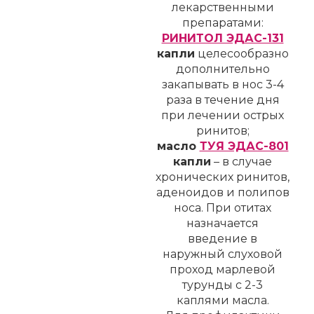
лекарственными
препаратами:
РИНИТОЛ ЭДАС-131
капли
целесообразно
дополнительно
закапывать в нос 3-4
раза в течение дня
при лечении острых
ринитов;
масло
ТУЯ ЭДАС-801
капли
– в случае
хронических ринитов,
аденоидов и полипов
носа. При отитах
назначается
введение в
наружный слуховой
проход марлевой
турунды с 2-3
каплями масла.