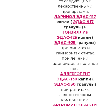
со следующими
лекарственными
препаратами:
ЛАРИНОЛ ЭДАС-117
капли (
ЭДАС-917
гранулы)
и
ТОНЗИЛЛИН
ЭДАС-125
капли (
ЭДАС-925
гранулы)
при ринитах и
гайморитах, отитах,
при лечении
аденоидов и полипов
носа;
АЛЛЕРГОПЕНТ
ЭДАС-130
капли (
ЭДАС-930
гранулы)
при ринитах с
аллергическим
компонентом;
АРТРОМИЛ ЭДАС-119