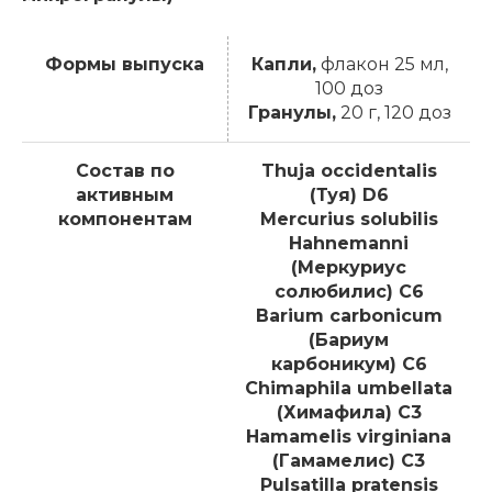
Формы выпуска
Капли,
флакон 25 мл,
100 доз
Гранулы,
20 г, 120 доз
Состав по
Thuja occidentalis
активным
(Туя) D6
компонентам
Mercurius solubilis
Hahnemanni
(Меркуриус
солюбилис) C6
Barium carbonicum
(Бариум
карбоникум) C6
Chimaphila umbellata
(Химафила) C3
Hamamelis virginiana
(Гамамелис) C3
Pulsatilla pratensis