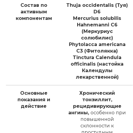
Состав по
Thuja occidentalis (Туя)
активным
D6
компонентам
Mercurius solubilis
Hahnemanni C6
(Меркуриус
солюбилис)
Phytolacca americana
C3 (Фитолякка)
Tinctura Calendula
officinalis (настойка
Календулы
лекарственной)
Основные
Хронический
показания и
тонзиллит,
действие
рецидивирующие
ангины,
особенно при
повышенной
склонности к
простудным