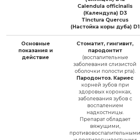
Calendula officinalis
(Календула) D3
Tinctura Quercus
(Настойка коры дуба) D1
Основные
Стоматит, гингивит,
показания и
пародонтит
действие
(воспалительные
заболевания слизистой
оболочки полости рта).
Пародонтоз. Кариес
корней зубов при
здоровых коронках,
заболевания зубов с
воспалением
надкостницы.
Препарат обладает
вяжущими,
противовоспалительным
и противогнилостными