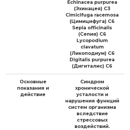
Echinacea purpurea
(Эхинацея) C3
Cimicifuga racemosa
(Цимицифуга) C6
Sepia officinalis
(Сепия) C6
Lycopodium
clavatum
(Ликоподиум) C6
Digitalis purpurea
(Дигиталис) C6
Основные
Синдром
показания и
хронической
действие
усталости и
нарушения функций
систем организма
вследствие
стрессовых
воздействий.