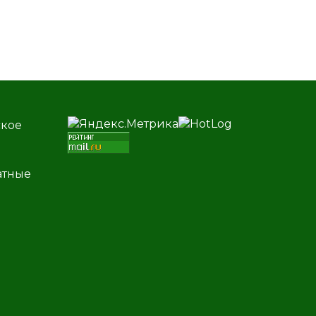
ское
атные