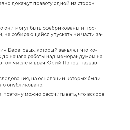
тив­но до­ка­жут право­ту од­ной из сто­рон
 что они мо­гут быть сфаб­ри­ко­ва­ны и про­
й, не со­би­ра­ю­щей­ся упус­кать ни ча­сти за­
 Бе­ре­го­вых, ко­то­рый за­яв­лял, что ко­
с до на­ча­ла ра­бо­ты над ме­мо­ран­ду­мом на
, в том чис­ле и врач Юрий По­пов, на­звав­
­сле­до­ва­ния, на ос­но­ва­нии ко­то­рых бы­ли
ло опуб­ли­ко­ва­но.
, по­это­му мож­но рас­счи­ты­вать, что вско­ре