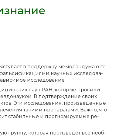
изнание
­сту­па­ет в под­держ­ку ме­мо­ран­ду­ма о го­
фаль­си­фи­ка­ци­я­ми на­уч­ных ис­сле­до­ва­
а­ви­си­мое ис­сле­до­ва­ние.
ди­цин­ских на­ук РАН, ко­то­рые про­си­ли
ев­до­на­у­кой. В под­твер­жде­ние сво­их
­тов. Эти ис­сле­до­ва­ния, про­из­ве­ден­ные
е­че­ния та­ки­ми пре­па­ра­та­ми. Важ­но, что
­сит ста­биль­ные и про­гно­зи­ру­е­мые ре­
ю груп­пу, ко­то­рая про­из­ве­дет все не­об­