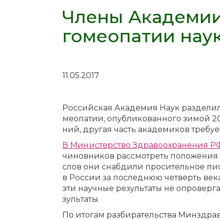
Члены Академии
гомеопатии нау
11.05.2017
Рос­сий­ская Ака­де­мия На­ук раз­де­ли­л
мео­па­тии, опуб­ли­ко­ван­но­го зи­мой 2
ний, дру­гая часть ака­де­ми­ков тре­бу­ет
В Ми­ни­стер­ство Здра­во­охра­не­ния Р
чи­нов­ни­ков рас­смот­реть по­ло­же­ния 
слов они снаб­ди­ли про­си­тель­ное пись
в Рос­сии за по­след­нюю чет­верть ве­ка,
эти на­уч­ные ре­зуль­та­ты не опро­вер­га
зуль­та­ты.
По ито­гам раз­би­ра­тель­ства Мин­здрав 