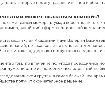
­зуль­та­ты, ко­то­рые по­мо­гут раз­ре­шить спор и объ­ек­
мео­па­тии мо­жет ока­зать­ся «ли­пой»?
не са­ми те­зи­сы ме­мо­ран­ду­ма, а ве­ро­ят­ность то­го,
на­при­мер, ка­кой-ли­бо фар­ма­цев­ти­че­ской ком­па­ни­е
й­ству­ю­щий член Ака­де­мии На­ук Ва­ле­рий Ва­си­лье­вич
­сле­до­ва­ний, не за­се­да­ла и не вы­но­си­ла этот во­про
 Его по­зи­цию под­дер­жа­ли и дру­гие ис­сле­до­ва­те­ли
­мен­та о том, что в те­че­ние по­лу­го­да про­во­ди­лись ис
­ран­ду­ме, ни од­но из по­доб­ных ис­сле­до­ва­ний не бы­
с­сле­до­ва­тель­ской груп­пы в са­мое бли­жай­шее вре­мя
б­ще­ства по­лу­чит окон­ча­тель­ное ре­ше­ние.