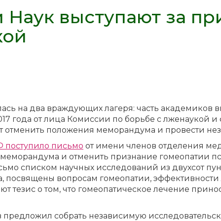
 Наук выступают за пр
кой
ась на два враж­ду­ю­щих ла­ге­ря: часть ака­де­ми­ков вы
017 го­да от ли­ца Ко­мис­сии по борь­бе с лже­на­у­кой и 
 от­ме­нить по­ло­же­ния ме­мо­ран­ду­ма и про­ве­сти не­з
Ф по­сту­пи­ло пись­мо
от име­ни чле­нов от­де­ле­ния ме­
ме­мо­ран­ду­ма и от­ме­нить при­зна­ние го­мео­па­тии пс
­мо спис­ком на­уч­ных ис­сле­до­ва­ний из двух­сот пунк
 по­свя­ще­ны во­про­сам го­мео­па­тии, эф­фек­тив­но­сти л
­ют те­зис о том, что го­мео­па­ти­че­ское ле­че­ние при­но
пред­ло­жил со­брать не­за­ви­си­мую ис­сле­до­ва­тель­ску