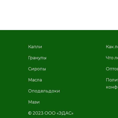
Капли
Как л
Гранулы
Что л
Сиропы
Опто
Масла
Поли
конф
Оподельдоки
Мази
© 2023 ООО «ЭДАС»