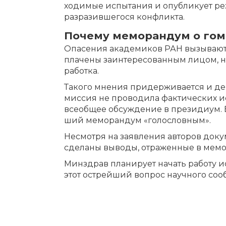
хо­ди­мые ис­пы­та­ния и опуб­ли­ку­ет ре
раз­ра­зив­ше­го­ся кон­флик­та.
По­че­му ме­мо­ран­дум о го­
Опа­се­ния ака­де­ми­ков РАН вы­зы­ва­ют 
пла­че­ны за­ин­те­ре­со­ван­ным ли­цом, 
ра­бот­ка.
Та­ко­го мне­ния при­дер­жи­ва­ет­ся и де
мис­сия не про­во­ди­ла фак­ти­че­ских ис
все­об­щее об­суж­де­ние в пре­зи­ди­ум.
ший ме­мо­ран­дум «го­ло­слов­ным».
Не­смот­ря на за­яв­ле­ния ав­то­ров до­ку
сде­ла­ны вы­во­ды, от­ра­жен­ные в ме­мо
Мин­здрав пла­ни­ру­ет на­чать ра­бо­ту и
этот ост­рей­ший во­прос на­уч­но­го со­о