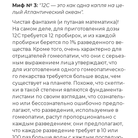
Миф № 3:
"12С — это как од­на кап­ля на це­
лый Ат­лан­ти­че­ский оке­ан".
Чи­стая фан­та­зия (и пу­та­ная ма­те­ма­ти­ка)!
На са­мом де­ле, для при­го­тов­ле­ния до­зы
12С тре­бу­ет­ся 12 про­би­рок, и из каж­дой
про­бир­ки бе­рет­ся по 1% раз­ве­ден­но­го ве­
ще­ства. Кро­ме то­го, очень ха­рак­тер­но для
от­ри­ца­те­лей го­мео­па­тии, что они с се­рьез­
ным вы­ра­же­ни­ем ли­ца утвер­жда­ют, что
для из­го­тов­ле­ния од­но­го го­мео­па­ти­че­ско­
го ле­кар­ства тре­бу­ет­ся боль­ше во­ды, чем
су­ще­ству­ет на пла­не­те. По­хо­же, что скеп­ти­
ки в та­кой сте­пе­ни яв­ля­ют­ся фун­да­мен­та­
ли­ста­ми по сво­им взгля­дам, что со­зна­тель­
но или бес­со­зна­тель­но оши­боч­но пред­по­
ла­га­ют, что раз­ве­де­ния, ис­поль­зу­е­мые в
го­мео­па­тии, рас­тут про­пор­ци­о­наль­но с
каж­дым раз­ве­де­ни­ем; они пред­по­ла­га­ют,
что каж­дое раз­ве­де­ние тре­бу­ет в 10 или
100 раз боль­ше во­ды с каж­дым по­сле­ду­ю­