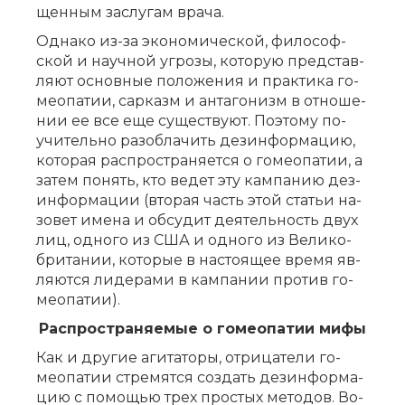
щен­ным за­слу­гам вра­ча.
Од­на­ко из-за эко­но­ми­че­ской, фи­ло­соф­
ской и на­уч­ной угро­зы, ко­то­рую пред­став­
ля­ют ос­нов­ные по­ло­же­ния и прак­ти­ка го­
мео­па­тии, сар­казм и ан­та­го­низм в от­но­ше­
нии ее все еще су­ще­ству­ют. По­это­му по­
учи­тель­но раз­об­ла­чить дез­ин­фор­ма­цию,
ко­то­рая рас­про­стра­ня­ет­ся о го­мео­па­тии, а
за­тем по­нять, кто ве­дет эту кам­па­нию дез­
ин­фор­ма­ции (вто­рая часть этой ста­тьи на­
зо­вет име­на и об­су­дит де­я­тель­ность двух
лиц, од­но­го из США и од­но­го из Ве­ли­ко­
бри­та­нии, ко­то­рые в на­сто­я­щее вре­мя яв­
ля­ют­ся ли­де­ра­ми в кам­па­нии про­тив го­
мео­па­тии).
Рас­про­стра­ня­е­мые о го­мео­па­тии ми­фы
Как и дру­гие аги­та­то­ры, от­ри­ца­те­ли го­
мео­па­тии стре­мят­ся со­здать дез­ин­фор­ма­
цию с по­мо­щью трех про­стых ме­то­дов. Во-