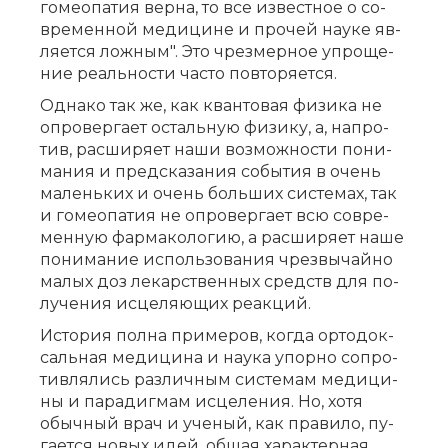
го­мео­па­тия вер­на, то все из­вест­ное о со­
вре­мен­ной ме­ди­ци­не и про­чей на­у­ке яв­
ля­ет­ся лож­ным". Это чрез­мер­ное упро­ще­
ние ре­аль­но­сти ча­сто по­вто­ря­ет­ся.
Од­на­ко так же, как кван­то­вая фи­зи­ка не
опро­вер­га­ет осталь­ную фи­зи­ку, а, на­про­
тив, рас­ши­ря­ет на­ши воз­мож­но­сти по­ни­
ма­ния и пред­ска­за­ния со­бы­тия в очень
ма­лень­ких и очень боль­ших си­сте­мах, так
и го­мео­па­тия не опро­вер­га­ет всю со­вре­
мен­ную фар­ма­ко­ло­гию, а рас­ши­ря­ет на­ше
по­ни­ма­ние ис­поль­зо­ва­ния чрез­вы­чай­но
ма­лых доз ле­кар­ствен­ных средств для по­
лу­че­ния ис­це­ля­ю­щих ре­ак­ций.
Ис­то­рия пол­на при­ме­ров, ко­гда ор­то­док­
саль­ная ме­ди­ци­на и на­у­ка упор­но со­про­
тив­ля­лись раз­лич­ным си­сте­мам ме­ди­ци­
ны и па­ра­диг­мам ис­це­ле­ния. Но, хо­тя
обыч­ный врач и уче­ный, как пра­ви­ло, пу­
га­ет­ся но­вых идей, об­щая ха­рак­тер­ная