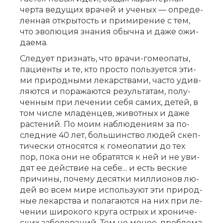
чер­та ве­ду­щих вра­чей и уче­ных — опре­де­
лен­ная от­кры­тость и при­ми­ре­ние с тем,
что эво­лю­ция зна­ния обыч­на и да­же ожи­
да­е­ма.
Сле­ду­ет при­знать, что вра­чи-го­мео­па­ты,
па­ци­ен­ты и те, кто про­сто поль­зу­ет­ся эти­
ми при­род­ны­ми ле­кар­ства­ми, ча­сто удив­
ля­ют­ся и по­ра­жа­ют­ся ре­зуль­та­там, по­лу­
чен­ным при ле­че­нии се­бя са­мих, де­тей, в
том чис­ле мла­ден­цев, жи­вот­ных и да­же
рас­те­ний. По мо­им на­блю­де­ни­ям за по­
след­ние 40 лет, боль­шин­ство лю­дей скеп­
ти­че­ски от­но­сят­ся к го­мео­па­тии до тех
пор, по­ка они не об­ра­тят­ся к ней и не уви­
дят ее дей­ствие на се­бе... и есть вес­кие
при­чи­ны, по­че­му де­сят­ки мил­ли­о­нов лю­
дей во всем ми­ре ис­поль­зу­ют эти при­род­
ные ле­кар­ства и по­ла­га­ют­ся на них при ле­
че­нии ши­ро­ко­го кру­га ост­рых и хро­ни­че­
ских за­бо­ле­ва­ний. Тем не ме­нее, про­бле­ма