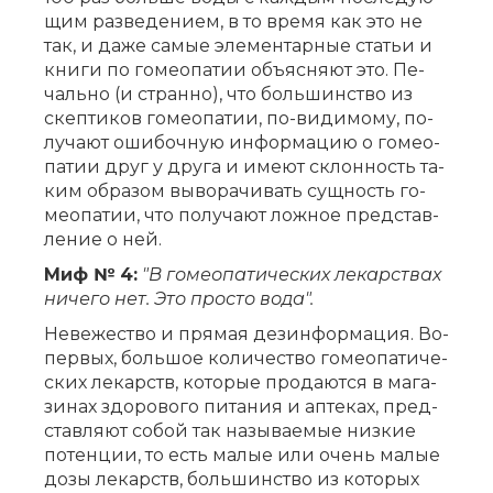
щим раз­ве­де­ни­ем, в то вре­мя как это не
так, и да­же са­мые эле­мен­тар­ные ста­тьи и
кни­ги по го­мео­па­тии объ­яс­ня­ют это. Пе­
чаль­но (и стран­но), что боль­шин­ство из
скеп­ти­ков го­мео­па­тии, по-ви­ди­мо­му, по­
лу­ча­ют оши­боч­ную ин­фор­ма­цию о го­мео­
па­тии друг у дру­га и име­ют склон­ность та­
ким об­ра­зом вы­во­ра­чи­вать сущ­ность го­
мео­па­тии, что по­лу­ча­ют лож­ное пред­став­
ле­ние о ней.
Миф № 4:
"В го­мео­па­ти­че­ских ле­кар­ствах
ни­че­го нет. Это про­сто во­да".
Не­ве­же­ство и пря­мая дез­ин­фор­ма­ция. Во-
пер­вых, боль­шое ко­ли­че­ство го­мео­па­ти­че­
ских ле­карств, ко­то­рые про­да­ют­ся в ма­га­
зи­нах здо­ро­во­го пи­та­ния и ап­те­ках, пред­
став­ля­ют со­бой так на­зы­ва­е­мые низ­кие
по­тен­ции, то есть ма­лые или очень ма­лые
до­зы ле­карств, боль­шин­ство из ко­то­рых