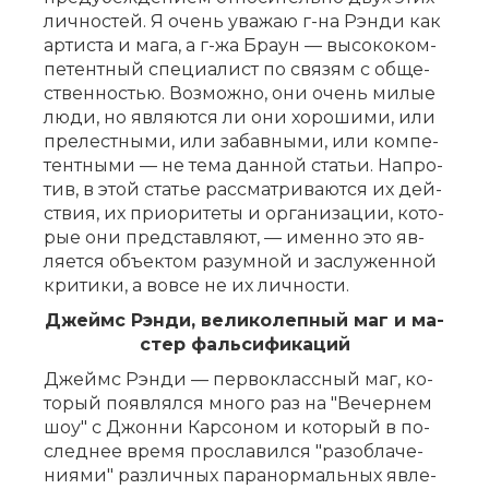
лич­но­стей. Я очень ува­жаю г-на Рэн­ди как
ар­ти­ста и ма­га, а г-жа Бра­ун — вы­со­ко­ком­
пе­тент­ный спе­ци­а­лист по свя­зям с об­ще­
ствен­но­стью. Воз­мож­но, они очень ми­лые
лю­ди, но яв­ля­ют­ся ли они хо­ро­ши­ми, или
пре­лест­ны­ми, или за­бав­ны­ми, или ком­пе­
тент­ны­ми — не те­ма дан­ной ста­тьи. На­про­
тив, в этой ста­тье рас­смат­ри­ва­ют­ся их дей­
ствия, их при­о­ри­те­ты и ор­га­ни­за­ции, ко­то­
рые они пред­став­ля­ют, — имен­но это яв­
ля­ет­ся объ­ек­том ра­зум­ной и за­слу­жен­ной
кри­ти­ки, а во­все не их лич­но­сти.
Джеймс Рэн­ди, ве­ли­ко­леп­ный маг и ма­
стер фаль­си­фи­ка­ций
Джеймс Рэн­ди — пер­во­класс­ный маг, ко­
то­рый по­яв­лял­ся мно­го раз на "Ве­чер­нем
шоу" с Джон­ни Кар­со­ном и ко­то­рый в по­
след­нее вре­мя про­сла­вил­ся "раз­об­ла­че­
ни­я­ми" раз­лич­ных па­ра­нор­маль­ных яв­ле­