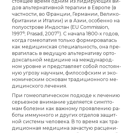
сто­я­щее вре­мя од­ним из ли­ди­ру­ю­щих ви­
дов аль­тер­на­тив­ной те­ра­пии в Ев­ро­пе (в
част­но­сти, во Фран­ции, Гер­ма­нии, Ве­ли­ко­
бри­та­нии и Ита­лии) и в Азии, осо­бен­но на
по­лу­ост­ро­ве Ин­до­стан (EU Commission,
6
9
1997
; Prasad, 2007
). С на­ча­ла 1800-х го­дов,
ко­гда го­мео­па­тия толь­ко фор­ми­ро­ва­лась
как ме­ди­цин­ская спе­ци­аль­ность, она пре­
вра­ти­лась в ве­ду­щую аль­тер­на­ти­ву ор­то­
док­саль­ной ме­ди­ци­не на меж­ду­на­род­
ном уров­не и пред­став­ля­ет со­бой по­сто­ян­
ную угро­зу на­уч­ным, фи­ло­соф­ским и эко­
но­ми­че­ским ос­но­вам тра­ди­ци­он­но­го ме­
ди­цин­ско­го ле­че­ния.
При го­мео­па­ти­че­ском под­хо­де к ле­че­нию
се­рьез­ное вни­ма­ние уде­ля­ет­ся симп­то­
мам бо­лез­ни как важ­но­му про­яв­ле­нию ра­
бо­ты им­мун­но­го и дру­гих от­де­лов за­щит­
ной си­сте­мы че­ло­ве­ка. В то вре­мя как тра­
ди­ци­он­ная ме­ди­ци­на за­ча­стую рас­це­ни­