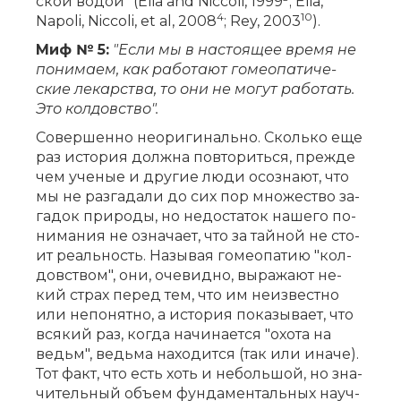
ской во­дой" (Elia and Niccoli, 1999
; Elia,
4
10
Napoli, Niccoli, et al, 2008
; Rey, 2003
).
Миф № 5:
"Ес­ли мы в на­сто­я­щее вре­мя не
по­ни­ма­ем, как ра­бо­та­ют го­мео­па­ти­че­
ские ле­кар­ства, то они не мо­гут ра­бо­тать.
Это кол­дов­ство".
Со­вер­шен­но не­ори­ги­наль­но. Сколь­ко еще
раз ис­то­рия долж­на по­вто­рить­ся, преж­де
чем уче­ные и дру­гие лю­ди осо­зна­ют, что
мы не раз­га­да­ли до сих пор мно­же­ство за­
га­док при­ро­ды, но не­до­ста­ток на­ше­го по­
ни­ма­ния не озна­ча­ет, что за тай­ной не сто­
ит ре­аль­ность. На­зы­вая го­мео­па­тию "кол­
дов­ством", они, оче­вид­но, вы­ра­жа­ют не­
кий страх пе­ред тем, что им не­из­вест­но
или не­по­нят­но, а ис­то­рия по­ка­зы­ва­ет, что
вся­кий раз, ко­гда на­чи­на­ет­ся "охо­та на
ведьм", ведь­ма на­хо­дит­ся (так или ина­че).
Тот факт, что есть хоть и не­боль­шой, но зна­
чи­тель­ный объ­ем фун­да­мен­таль­ных на­уч­