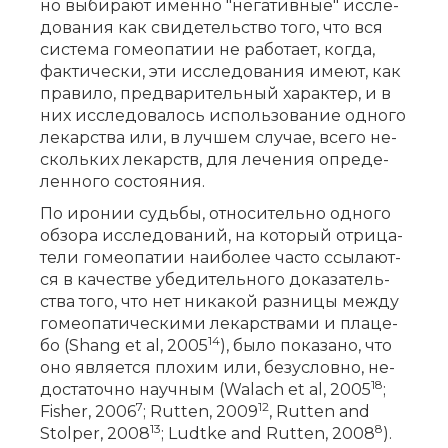
но вы­би­ра­ют имен­но "не­га­тив­ные" ис­сле­
до­ва­ния как сви­де­тель­ство то­го, что вся
си­сте­ма го­мео­па­тии не ра­бо­та­ет, ко­гда,
фак­ти­че­ски, эти ис­сле­до­ва­ния име­ют, как
пра­ви­ло, пред­ва­ри­тель­ный ха­рак­тер, и в
них ис­сле­до­ва­лось ис­поль­зо­ва­ние од­но­го
ле­кар­ства или, в луч­шем слу­чае, все­го не­
сколь­ких ле­карств, для ле­че­ния опре­де­
лен­но­го со­сто­я­ния.
По иро­нии судь­бы, от­но­си­тель­но од­но­го
об­зо­ра ис­сле­до­ва­ний, на ко­то­рый от­ри­ца­
те­ли го­мео­па­тии наи­бо­лее ча­сто ссы­ла­ют­
ся в ка­че­стве убе­ди­тель­но­го до­ка­за­тель­
ства то­го, что нет ни­ка­кой раз­ни­цы меж­ду
го­мео­па­ти­че­ски­ми ле­кар­ства­ми и пла­це­
14
бо (Shang et al, 2005
), бы­ло по­ка­за­но, что
оно яв­ля­ет­ся пло­хим или, без­услов­но, не­
18
до­ста­точ­но на­уч­ным (Walach et al, 2005
;
7
12
Fisher, 2006
; Rutten, 2009
, Rutten and
13
8
Stolper, 2008
; Ludtke and Rutten, 2008
).