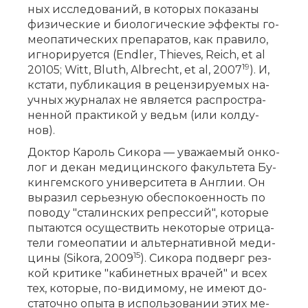
ных ис­сле­до­ва­ний, в ко­то­рых по­ка­за­ны
фи­зи­че­ские и био­ло­ги­че­ские эф­фек­ты го­
мео­па­ти­че­ских пре­па­ра­тов, как пра­ви­ло,
иг­но­ри­ру­ет­ся (Endler, Thieves, Reich, et al
19
20105; Witt, Bluth, Albrecht, et al, 2007
). И,
кста­ти, пуб­ли­ка­ция в ре­цен­зи­ру­е­мых на­
уч­ных жур­на­лах не яв­ля­ет­ся рас­про­стра­
нен­ной прак­ти­кой у ведьм (или кол­ду­
нов).
Док­тор Ка­роль Си­ко­ра — ува­жа­е­мый он­ко­
лог и де­кан ме­ди­цин­ско­го фа­куль­те­та Бу­
кин­гем­ско­го уни­вер­си­те­та в Ан­глии. Он
вы­ра­зил се­рьез­ную обес­по­ко­ен­ность по
по­во­ду "ста­лин­ских ре­прес­сий", ко­то­рые
пы­та­ют­ся осу­ще­ствить не­ко­то­рые от­ри­ца­
те­ли го­мео­па­тии и аль­тер­на­тив­ной ме­ди­
15
ци­ны (Sikora, 2009
). Си­ко­ра под­верг рез­
кой кри­ти­ке "ка­би­нет­ных вра­чей" и всех
тех, ко­то­рые, по-ви­ди­мо­му, не име­ют до­
ста­точ­но опы­та в ис­поль­зо­ва­нии этих ме­