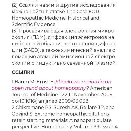
(2) Ссыл­ки на эти и дру­гие ис­сле­до­ва­ния
мож­но най­ти в ста­тье The Case FOR
Homeopathic Medicine: Historical and
Scientific Evidence
(3) Про­све­чи­ва­ю­щая элек­трон­ная мик­ро­
ско­пия (ПЭМ), ди­фрак­ция элек­тро­нов на
вы­бран­ной об­ла­сти элек­трон­ной ди­фрак­
ции (SAED), а так­же хи­ми­че­ский ана­лиз с
по­мо­щью атом­ной эмис­си­он­ной спек­тро­
ско­пии с ин­дук­тив­но свя­зан­ной плаз­мой.
ССЫЛКИ
1 Baum M, Ernst E.
Should we maintain an
open mind about homeopathy?
American
Journal of Medicine. 122,11: November 2009.
doi:10.1016/j.amjmed.2009/03.038.
2 Chikramane PS, Suresh AK, Bellare JR, and
Govind S. Extreme homeopathic dilutions
retain starting materials: A nanoparticulate
perspective. Homeopathy. Volume 99, Issue 4,