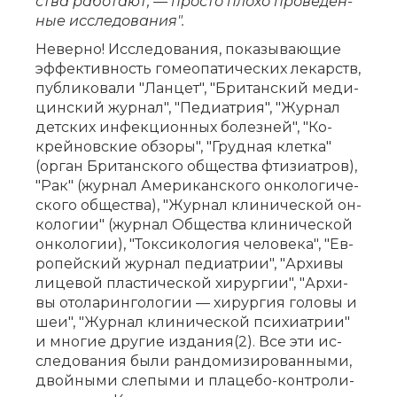
ства ра­бо­та­ют, — про­сто пло­хо про­ве­ден­
ные ис­сле­до­ва­ния".
Не­вер­но! Ис­сле­до­ва­ния, по­ка­зы­ва­ю­щие
эф­фек­тив­ность го­мео­па­ти­че­ских ле­карств,
пуб­ли­ко­ва­ли "Лан­цет", "Бри­тан­ский ме­ди­
цин­ский жур­нал", "Пе­ди­ат­рия", "Жур­нал
дет­ских ин­фек­ци­он­ных бо­лез­ней", "Ко­
крей­нов­ские об­зо­ры", "Груд­ная клет­ка"
(ор­ган Бри­тан­ско­го об­ще­ства фти­зи­ат­ров),
"Рак" (жур­нал Аме­ри­кан­ско­го он­ко­ло­ги­че­
ско­го об­ще­ства), "Жур­нал кли­ни­че­ской он­
ко­ло­гии" (жур­нал Об­ще­ства кли­ни­че­ской
он­ко­ло­гии), "Ток­си­ко­ло­гия че­ло­ве­ка", "Ев­
ро­пей­ский жур­нал пе­ди­ат­рии", "Ар­хи­вы
ли­це­вой пла­сти­че­ской хи­рур­гии", "Ар­хи­
вы ото­ла­рин­го­ло­гии — хи­рур­гия го­ло­вы и
шеи", "Жур­нал кли­ни­че­ской пси­хи­ат­рии"
и мно­гие дру­гие из­да­ния(2). Все эти ис­
сле­до­ва­ния бы­ли ран­до­ми­зи­ро­ван­ны­ми,
двой­ны­ми сле­пы­ми и пла­це­бо-кон­тро­ли­