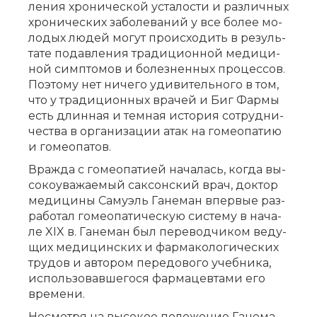
ле­ния хро­ни­че­ской уста­ло­сти и раз­лич­ных
хро­ни­че­ских за­бо­ле­ва­ний у все бо­лее мо­
ло­дых лю­дей мо­гут про­ис­хо­дить в ре­зуль­
та­те по­дав­ле­ния тра­ди­ци­он­ной ме­ди­ци­
ной симп­то­мов и бо­лез­нен­ных про­цес­сов.
По­это­му нет ни­че­го уди­ви­тель­но­го в том,
что у тра­ди­ци­он­ных вра­чей и Биг Фар­мы
есть длин­ная и тем­ная ис­то­рия со­труд­ни­
че­ства в ор­га­ни­за­ции атак на го­мео­па­тию
и го­мео­па­тов.
Враж­да с го­мео­па­ти­ей на­ча­лась, ко­гда вы­
со­ко­ува­жа­е­мый сак­сон­ский врач, док­тор
ме­ди­ци­ны Са­му­эль Га­не­ман впер­вые раз­
ра­бо­тал го­мео­па­ти­че­скую си­сте­му в на­ча­
ле XIX в. Га­не­ман был пе­ре­вод­чи­ком ве­ду­
щих ме­ди­цин­ских и фар­ма­ко­ло­ги­че­ских
тру­дов и ав­то­ром пе­ре­до­во­го учеб­ни­ка,
ис­поль­зо­вав­ше­го­ся фар­ма­цев­та­ми его
вре­ме­ни.
Не­смот­ря на вы­со­кое по­ло­же­ние Га­не­ма­