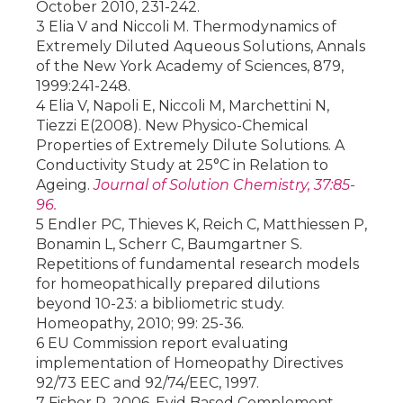
October 2010, 231-242.
3 Elia V and Niccoli M. Thermodynamics of
Extremely Diluted Aqueous Solutions, Annals
of the New York Academy of Sciences, 879,
1999:241-248.
4 Elia V, Napoli E, Niccoli M, Marchettini N,
Tiezzi E(2008). New Physico-Chemical
Properties of Extremely Dilute Solutions. A
Conductivity Study at 25°C in Relation to
Ageing.
Journal of Solution Chemistry, 37:85-
96.
5 Endler PC, Thieves K, Reich C, Matthiessen P,
Bonamin L, Scherr C, Baumgartner S.
Repetitions of fundamental research models
for homeopathically prepared dilutions
beyond 10-23: a bibliometric study.
Homeopathy, 2010; 99: 25-36.
6 EU Commission report evaluating
implementation of Homeopathy Directives
92/73 EEC and 92/74/EEC, 1997.
7 Fisher P, 2006. Evid Based Complement