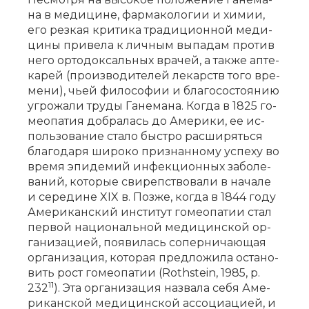
на в ме­ди­ци­не, фар­ма­ко­ло­гии и хи­мии,
его рез­кая кри­ти­ка тра­ди­ци­он­ной ме­ди­
ци­ны при­ве­ла к лич­ным вы­па­дам про­тив
не­го ор­то­док­саль­ных вра­чей, а так­же ап­те­
ка­рей (про­из­во­ди­те­лей ле­карств то­го вре­
ме­ни), чьей фи­ло­со­фии и бла­го­со­сто­я­нию
угро­жа­ли тру­ды Га­не­ма­на. Ко­гда в 1825 го­
мео­па­тия до­бра­лась до Аме­ри­ки, ее ис­
поль­зо­ва­ние ста­ло быст­ро рас­ши­рять­ся
бла­го­да­ря ши­ро­ко при­знан­но­му успе­ху во
вре­мя эпи­де­мий ин­фек­ци­он­ных за­бо­ле­
ва­ний, ко­то­рые сви­реп­ство­ва­ли в на­ча­ле
и се­ре­ди­не XIX в. Поз­же, ко­гда в 1844 го­ду
Аме­ри­кан­ский ин­сти­тут го­мео­па­тии стал
пер­вой на­ци­о­наль­ной ме­ди­цин­ской ор­
га­ни­за­ци­ей, по­яви­лась со­пер­ни­ча­ю­щая
ор­га­ни­за­ция, ко­то­рая пред­ло­жи­ла оста­но­
вить рост го­мео­па­тии (Rothstein, 1985, p.
11
232
). Эта ор­га­ни­за­ция на­зва­ла се­бя Аме­
ри­кан­ской ме­ди­цин­ской ас­со­ци­а­ци­ей, и