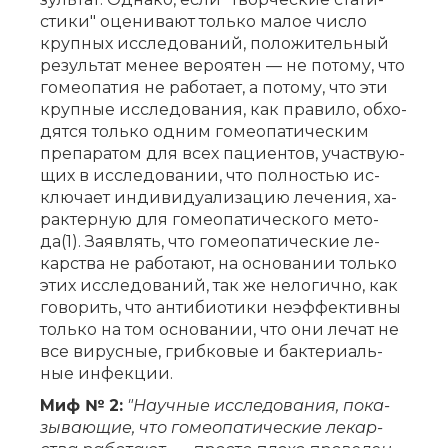
сти­ки" оце­ни­ва­ют толь­ко ма­лое чис­ло
круп­ных ис­сле­до­ва­ний, по­ло­жи­тель­ный
ре­зуль­тат ме­нее ве­ро­я­тен — не по­то­му, что
го­мео­па­тия не ра­бо­та­ет, а по­то­му, что эти
круп­ные ис­сле­до­ва­ния, как пра­ви­ло, об­хо­
дят­ся толь­ко од­ним го­мео­па­ти­че­ским
пре­па­ра­том для всех па­ци­ен­тов, участ­ву­ю­
щих в ис­сле­до­ва­нии, что пол­но­стью ис­
клю­ча­ет ин­ди­ви­ду­а­ли­за­цию ле­че­ния, ха­
рак­тер­ную для го­мео­па­ти­че­ско­го ме­то­
да(1). За­яв­лять, что го­мео­па­ти­че­ские ле­
кар­ства не ра­бо­та­ют, на ос­но­ва­нии толь­ко
этих ис­сле­до­ва­ний, так же не­ло­гич­но, как
го­во­рить, что ан­ти­био­ти­ки не­эф­фек­тив­ны
толь­ко на том ос­но­ва­нии, что они ле­чат не
все ви­рус­ные, гриб­ко­вые и бак­те­ри­аль­
ные ин­фек­ции.
Миф № 2:
"На­уч­ные ис­сле­до­ва­ния, по­ка­
зы­ва­ю­щие, что го­мео­па­ти­че­ские ле­кар­