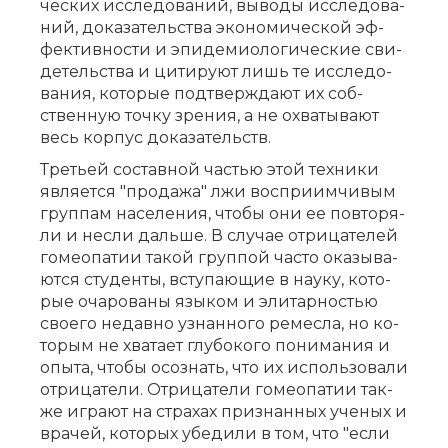
че­ских ис­сле­до­ва­ний, вы­во­ды ис­сле­до­ва­
ний, до­ка­за­тель­ства эко­но­ми­че­ской эф­
фек­тив­но­сти и эпи­де­мио­ло­ги­че­ские сви­
де­тель­ства и ци­ти­ру­ют лишь те ис­сле­до­
ва­ния, ко­то­рые под­твер­жда­ют их соб­
ствен­ную точ­ку зре­ния, а не охва­ты­ва­ют
весь кор­пус до­ка­за­тельств.
Тре­тьей со­став­ной ча­стью этой тех­ни­ки
яв­ля­ет­ся "про­да­жа" лжи вос­при­им­чи­вым
груп­пам на­се­ле­ния, что­бы они ее по­вто­ря­
ли и нес­ли даль­ше. В слу­чае от­ри­ца­те­лей
го­мео­па­тии та­кой груп­пой ча­сто ока­зы­ва­
ют­ся сту­ден­ты, всту­па­ю­щие в на­у­ку, ко­то­
рые оча­ро­ва­ны язы­ком и эли­тар­но­стью
сво­е­го не­дав­но узнан­но­го ре­мес­ла, но ко­
то­рым не хва­та­ет глу­бо­ко­го по­ни­ма­ния и
опы­та, что­бы осо­знать, что их ис­поль­зо­ва­ли
от­ри­ца­те­ли. От­ри­ца­те­ли го­мео­па­тии так­
же иг­ра­ют на стра­хах при­знан­ных уче­ных и
вра­чей, ко­то­рых убе­ди­ли в том, что "ес­ли