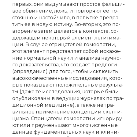
пер­вых, они вы­ду­мы­ва­ют про­стое фаль­ши­
вое об­ви­не­ние, ложь, и по­вто­ря­ют ее по­
сто­ян­но и на­стой­чи­во, в по­пыт­ке пре­вра­
тить ее в но­вую ис­ти­ну. Во-вто­рых, это по­
вто­ре­ние за­тем де­ла­ет­ся в кон­тек­сте, со­
дер­жа­щем не­ко­то­рый эле­мент ле­ги­ти­ма­
ции. В слу­чае от­ри­ца­те­лей го­мео­па­тии,
этот эле­мент пред­став­ля­ет со­бой ис­ка­же­
ние нор­маль­ной на­у­ки и ана­ли­за на­уч­но­
го до­ка­за­тель­ства, что со­зда­ет пред­ло­ги
(оправ­да­ния) для то­го, что­бы ис­клю­чить
вы­со­ко­ка­че­ствен­ные ис­сле­до­ва­ния, ко­то­
рые по­ка­зы­ва­ют по­ло­жи­тель­ные ре­зуль­та­
ты (да­же те ис­сле­до­ва­ния, ко­то­рые бы­ли
опуб­ли­ко­ва­ны в ве­ду­щих жур­на­лах по тра­
ди­ци­он­ной ме­ди­ци­не), а так­же не­пра­
виль­ное при­ме­не­ние кон­цеп­ции скеп­ти­
циз­ма. От­ри­ца­те­ли го­мео­па­тии иг­но­ри­ру­
ют или пре­умень­ша­ют мно­го­чис­лен­ные
дан­ные фун­да­мен­таль­ных на­ук и кли­ни­