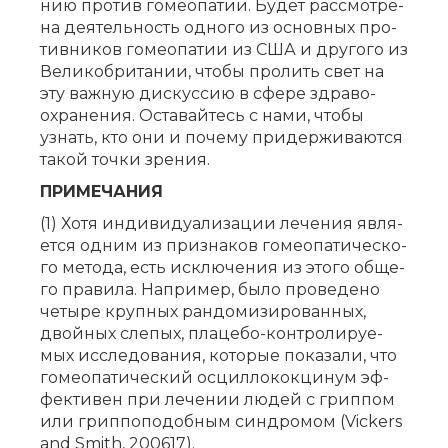
нию про­тив го­мео­па­тии. Бу­дет рас­смот­ре­
на де­я­тель­ность од­но­го из ос­нов­ных про­
тив­ни­ков го­мео­па­тии из США и дру­го­го из
Ве­ли­ко­бри­та­нии, что­бы про­лить свет на
эту важ­ную дис­кус­сию в сфе­ре здра­во­
охра­не­ния. Оста­вай­тесь с на­ми, что­бы
узнать, кто они и по­че­му при­дер­жи­ва­ют­ся
та­кой точ­ки зре­ния.
ПРИМЕЧАНИЯ
(1) Хо­тя ин­ди­ви­ду­а­ли­за­ции ле­че­ния яв­ля­
ет­ся од­ним из при­зна­ков го­мео­па­ти­че­ско­
го ме­то­да, есть ис­клю­че­ния из это­го об­ще­
го пра­ви­ла. На­при­мер, бы­ло про­ве­де­но
че­ты­ре круп­ных ран­до­ми­зи­ро­ван­ных,
двой­ных сле­пых, пла­це­бо-кон­тро­ли­ру­е­
мых ис­сле­до­ва­ния, ко­то­рые по­ка­за­ли, что
го­мео­па­ти­че­ский ос­цил­ло­кок­ци­нум эф­
фек­ти­вен при ле­че­нии лю­дей с грип­пом
или грип­по­по­доб­ным син­дро­мом (Vickers
and Smith, 200617).