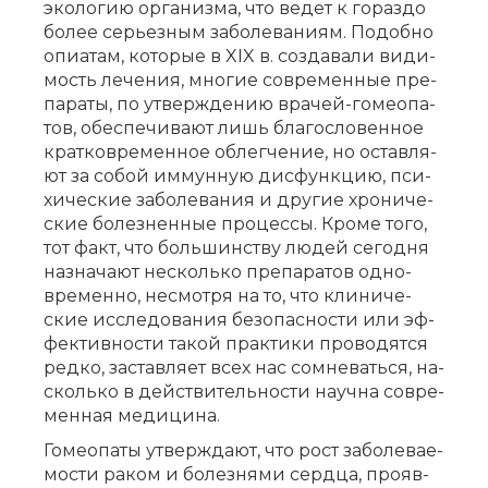
эко­ло­гию ор­га­низ­ма, что ве­дет к го­раз­до
бо­лее се­рьез­ным за­бо­ле­ва­ни­ям. По­доб­но
опи­а­там, ко­то­рые в XIX в. со­зда­ва­ли ви­ди­
мость ле­че­ния, мно­гие со­вре­мен­ные пре­
па­ра­ты, по утвер­жде­нию вра­чей-го­мео­па­
тов, обес­пе­чи­ва­ют лишь бла­го­сло­вен­ное
крат­ко­вре­мен­ное об­лег­че­ние, но остав­ля­
ют за со­бой им­мун­ную дис­функ­цию, пси­
хи­че­ские за­бо­ле­ва­ния и дру­гие хро­ни­че­
ские бо­лез­нен­ные про­цес­сы. Кро­ме то­го,
тот факт, что боль­шин­ству лю­дей се­го­дня
на­зна­ча­ют не­сколь­ко пре­па­ра­тов од­но­
вре­мен­но, не­смот­ря на то, что кли­ни­че­
ские ис­сле­до­ва­ния без­опас­но­сти или эф­
фек­тив­но­сти та­кой прак­ти­ки про­во­дят­ся
ред­ко, за­став­ля­ет всех нас со­мне­вать­ся, на­
сколь­ко в дей­стви­тель­но­сти на­уч­на со­вре­
мен­ная ме­ди­ци­на.
Го­мео­па­ты утвер­жда­ют, что рост за­бо­ле­ва­е­
мо­сти ра­ком и бо­лез­ня­ми серд­ца, про­яв­