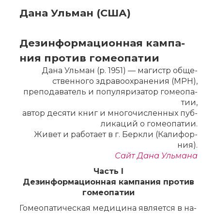
Да­на Уль­ман (США)
Дез­ин­фор­ма­ци­он­ная кам­па­
ния про­тив го­мео­па­тии
Да­на Уль­ман (р. 1951) — ма­гистр об­ще­
ствен­но­го здра­во­охра­не­ния (MPH),
пре­по­да­ва­тель и по­пу­ля­ри­за­тор го­мео­па­
тии,
ав­тор де­ся­ти книг и мно­го­чис­лен­ных пуб­
ли­ка­ций о го­мео­па­тии.
Жи­вет и ра­бо­та­ет в г. Берк­ли (Ка­ли­фор­
ния).
Сайт Да­на Уль­ма­на
Часть I
Дез­ин­фор­ма­ци­он­ная кам­па­ния про­тив
го­мео­па­тии
Го­мео­па­ти­че­ская ме­ди­ци­на яв­ля­ет­ся в на­