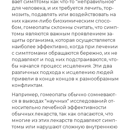
ва­ет симп­то­мы как что-то "не­пра­виль­ное"
для че­ло­ве­ка, и их тре­бу­ет­ся ле­чить, тор­
мо­зить, по­дав­лять или воз­дей­ство­вать на
них ка­ким-ли­бо био­хи­ми­че­ским спо­со­
бом, го­мео­па­ты склон­ны счи­тать, что симп­
то­мы яв­ля­ют­ся важ­ным про­яв­ле­ни­ем за­
щи­ты ор­га­низ­ма, ко­то­рая осу­ществ­ля­ет­ся
наи­бо­лее эф­фек­тив­но, ко­гда при ле­че­нии
с симп­то­ма­ми об­ра­ща­ют­ся бе­реж­но, их не
по­дав­ля­ют и под них под­стра­и­ва­ют­ся, что­
бы на­чал­ся про­цесс ис­це­ле­ния. Эти два
раз­лич­ных под­хо­да к ис­це­ле­нию лю­дей
при­ве­ли в кон­це кон­цов к раз­но­об­раз­ным
кон­флик­там.
На­при­мер, го­мео­па­ты обыч­но со­мне­ва­ют­
ся в вы­во­дах "на­уч­ных" ис­сле­до­ва­ний от­
но­си­тель­но ле­чеб­ной эф­фек­тив­но­сти
обыч­ных ле­карств, так как опа­са­ют­ся, что
мно­гие из этих ле­карств по­дав­ля­ют симп­
то­мы или на­ру­ша­ют слож­ную внут­рен­нюю