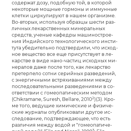
со­дер­жат до­зу, по­доб­ную той, в ко­то­рой
не­ко­то­рые мощ­ные гор­мо­ны и им­мун­ные
клет­ки цир­ку­ли­ру­ют в на­шем ор­га­низ­ме.
Во-вто­рых, ис­поль­зуя об­раз­цы ше­сти раз­
лич­ных ле­кар­ствен­ных ми­не­раль­ных
средств, уче­ные ка­фед­ры ма­ши­но­стро­е­
ния Ин­дий­ско­го тех­но­ло­ги­че­ско­го ин­сти­
ту­та убе­ди­тель­но под­твер­ди­ли, что ис­ход­
ное ве­ще­ство все еще при­сут­ству­ет в ле­
кар­стве в ви­де на­но-ча­стиц ис­ход­ных ми­
не­ра­лов да­же по­сле то­го, как ле­кар­ство
пре­тер­пе­ло сот­ни се­рий­ных раз­ве­де­ний,
с энер­гич­ны­ми встря­хи­ва­ни­я­ми меж­ду
по­сле­до­ва­тель­ны­ми раз­ве­де­ни­я­ми в со­
от­вет­ствии с го­мео­па­ти­че­ским ме­то­дом
2
(Chikramane, Suresh, Bellare, 2010
)(3). Кро­
ме то­го, ве­ду­щие хи­ми­че­ские и фи­зи­че­
ские жур­на­лы опуб­ли­ко­ва­ли дру­гое ис­
сле­до­ва­ние, под­твер­жда­ю­щее, что есть
раз­ли­чия меж­ду во­дой и "го­мео­па­ти­че­
3