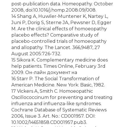
post-publication data. Homeopathy. October
2008, doi:10.1016/j.homp.2008.09/008.
14 Shang A, Huwiler-Muntener K, Nartey L,
Juni P, Dorig S, Sterne JA, Pewsner D, Egger
M. Are the clinical effects of homoeopathy
placebo effects? Comparative study of
placebo-controlled trials of homoeopathy
and allopathy. The Lancet. 366,9487, 27
August 2005:726-732.
15 Sikora K. Complementary medicine does
help patients. Times Online, February 3rd
2009. Он-лайн до­ку­мент на
16 Starr P. The Social Transformation of
American Medicine. New York: Basic, 1982.
17 Vickers A, Smith C. Homoeopathic
Oscillococcinum for preventing and treating
influenza and influenza-like syndromes.
Cochrane Database of Systematic Reviews
2006, Issue 3. Art. No.: CD001957. DOI:
10.1002/14651858.CD001957.pub3.