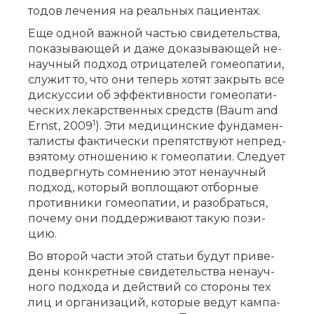
то­дов ле­че­ния на ре­аль­ных па­ци­ен­тах.
Еще од­ной важ­ной ча­стью сви­де­тель­ства,
по­ка­зы­ва­ю­щей и да­же до­ка­зы­ва­ю­щей не­
на­уч­ный под­ход от­ри­ца­те­лей го­мео­па­тии,
слу­жит то, что они те­перь хо­тят за­крыть все
дис­кус­сии об эф­фек­тив­но­сти го­мео­па­ти­
че­ских ле­кар­ствен­ных средств (Baum and
1
Ernst, 2009
). Эти ме­ди­цин­ские фун­да­мен­
та­ли­сты фак­ти­че­ски пре­пят­ству­ют не­пред­
взя­то­му от­но­ше­нию к го­мео­па­тии. Сле­ду­ет
под­верг­нуть со­мне­нию этот не­на­уч­ный
под­ход, ко­то­рый во­пло­ща­ют от­бор­ные
про­тив­ни­ки го­мео­па­тии, и разо­брать­ся,
по­че­му они под­дер­жи­ва­ют та­кую по­зи­
цию.
Во вто­рой ча­сти этой ста­тьи бу­дут при­ве­
де­ны кон­крет­ные сви­де­тель­ства не­на­уч­
но­го под­хо­да и дей­ствий со сто­ро­ны тех
лиц и ор­га­ни­за­ций, ко­то­рые ве­дут кам­па­