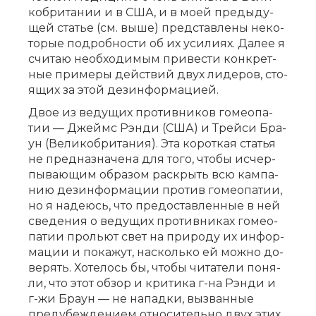
ко­бри­та­нии и в США, и в мо­ей преды­ду­
щей ста­тье (см. вы­ше) пред­став­ле­ны не­ко­
то­рые по­дроб­но­сти об их уси­ли­ях. Да­лее я
счи­таю не­об­хо­ди­мым при­ве­сти кон­крет­
ные при­ме­ры дей­ствий двух ли­де­ров, сто­
я­щих за этой дез­ин­фор­ма­ци­ей.
Двое из ве­ду­щих про­тив­ни­ков го­мео­па­
тии — Джеймс Рэн­ди (США) и Трей­си Бра­
ун (Ве­ли­ко­бри­та­ния). Эта ко­рот­кая ста­тья
не пред­на­зна­че­на для то­го, что­бы ис­чер­
пы­ва­ю­щим об­ра­зом рас­крыть всю кам­па­
нию дез­ин­фор­ма­ции про­тив го­мео­па­тии,
но я на­де­юсь, что предо­став­лен­ные в ней
све­де­ния о ве­ду­щих про­тив­ни­ках го­мео­
па­тии про­льют свет на при­ро­ду их ин­фор­
ма­ции и по­ка­жут, на­сколь­ко ей мож­но до­
ве­рять. Хо­те­лось бы, что­бы чи­та­те­ли по­ня­
ли, что этот об­зор и кри­ти­ка г-на Рэн­ди и
г-жи Бра­ун — не на­пад­ки, вы­зван­ные
предубеж­де­ни­ем от­но­си­тель­но двух этих