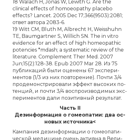
18 Walach H, Jonas W, Lewith G. Are the
clinical effects of homoeopathy placebo
effects? Lancet. 2005 Dec 17;366(9503):2081;
от­вет ав­то­ра 2083-6.
19 Witt CM, Bluth M, Albrecht H, Weisshuhn
TE, Baumgartner S, Willich SN. The in vitro
evidence for an effect of high homeopathic
potencies *mdash; a systematic review of the
literature. Complement Ther Med. 2007
Jun;15(2):128-38. Epub 2007 Mar 28. Из 75
пуб­ли­ка­ций бы­ли оце­не­ны 67 экс­пе­ри­
мен­тов (1/3 из них по­вто­ре­ние). По­чти 3/4
про­де­мон­стри­ро­ва­ли эф­фект вы­со­ких по­
тен­ций, и по­чти 3/4 вос­про­из­во­ди­мых экс­
пе­ри­мен­тов да­ли по­зи­тив­ный ре­зуль­тат.
Часть II
Дез­ин­фор­ма­ция о го­мео­па­тии: два ос­
но­вых ис­точ­ни­ка<
Кам­па­ния дез­ин­фор­ма­ции о го­мео­па­ти­
че­ской ме­ди­ци­не очень ак­тив­на в Ве­ли­