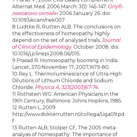
Alternat Med. 2006 March; 3(1): 145-147.
Опуб­
ли­ко­ва­но он­лайн
2006 January 26. doi:
10.1093/ecam/nek007
8 Ludtke R, Rutten ALB. The conclusions on
the effectiveness of homeopathy highly
depend on the set of analysed trials.
Journal
of Clinical Epidemiology.
October 2008. doi:
10.1016/j.jclinepi.2008.06/015.
9 Prasad R. Homoeopathy booming in India.
Lancet, 370:November 17, 2007,1679-80.
10 Rey L. Thermoluminescence of Ultra-High
Dilutions of Lithium Chloride and Sodium
Chloride.
Physica A, 323(2003)67-74.
11 Rothstein WG. American Physicians in the
19th Century. Baltimore: Johns Hopkins, 1985.
12 Rutten L, 2009
http://www.dokterrutten.nl/collega/Liga09.pd
f
13 Rutten ALB, Stolper CF, The 2005 meta-
analysis of homeopathy: The importance of