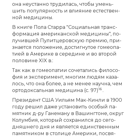
она не­устан­но тру­ди­лась, что­бы умень­
шить по­пу­ляр­ность и вли­я­ние есте­ствен­
ной ме­ди­ци­ны.
В кни­ге По­ла Стар­ра "Со­ци­аль­ная транс­
фор­ма­ция аме­ри­кан­ской ме­ди­ци­ны", по­
лу­чив­шей Пу­лит­це­ров­скую пре­мию, при­
зна­ет­ся по­ло­же­ние, до­стиг­ну­тое го­мео­па­
ти­ей в Аме­ри­ке в се­ре­ди­не и во вто­рой
по­ло­ви­не XIX в.:
Так как в го­мео­па­тии со­че­та­лись фи­ло­со­
фия и экс­пе­ри­мент, мно­гим лю­дям ка­за­
лось, что она бо­лее, а не ме­нее на­уч­на, чем
16
ор­то­док­саль­ная ме­ди­ци­на (с. 97)
.
Пре­зи­дент США Уи­льям Мак-Кин­ли в 1900
го­ду ре­шил да­же уста­но­вить осо­бый па­
мят­ник д-ру Га­не­ма­ну в Ва­шинг­то­не, округ
Ко­лум­бия, ко­то­рый со­хра­нил­ся до се­го­
дняш­не­го дня и яв­ля­ет­ся един­ствен­ным
па­мят­ни­ком в сто­ли­це Аме­ри­ки, по­свя­