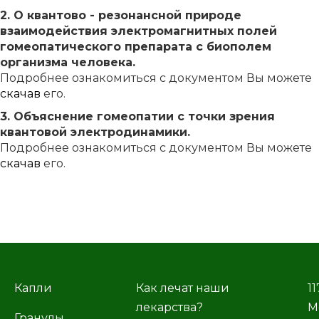
2. О квантово - резонансной природе
взаимодействия электромагнитных полей
гомеопатического препарата с биополем
организма человека.
Подробнее ознакомиться с документом Вы можете
скачав
его.
3. Объяснение гомеопатии с точки зрения
квантовой электродинамики.
Подробнее ознакомиться с документом Вы можете
скачав
его.
Капли
Как лечат наши
11
лекарства?
М
Гранулы