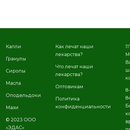
Капли
Как лечат наши
11
лекарства?
М
Гранулы
В
Что лечат наши
ш
Сиропы
лекарства?
к
Масла
Оптовикам
8
Оподельдоки
8
Политика
Б
конфиденциальности
Мази
к
© 2023 ООО
в
«ЭДАС»
п