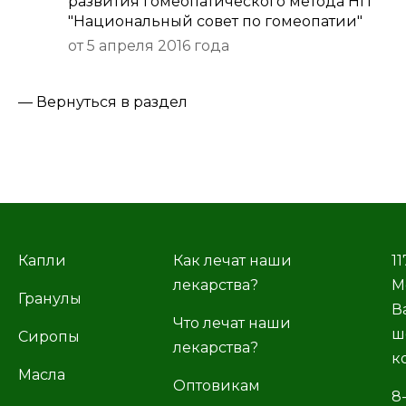
развития гомеопатического метода НП
"Национальный совет по гомеопатии"
от 5 апреля 2016 года
— Вернуться в раздел
Капли
Как лечат наши
11
лекарства?
М
Гранулы
В
Что лечат наши
ш
Сиропы
лекарства?
к
Масла
Оптовикам
8